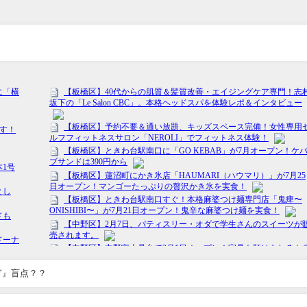
ぎ』盲点？？