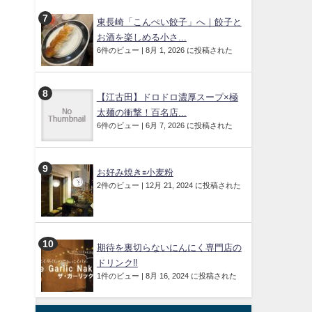
東長崎「こんぺい餃子」へ｜餃子と
お酒を楽しめる小さ...
6件のビュー
|
8月 1, 2026 に投稿された
【江古田】ドロドロ濃厚スープ×極
太麺の衝撃！百名店...
6件のビュー
|
6月 7, 2026 に投稿された
お好み焼き🟰小麦粉
2件のビュー
|
12月 21, 2024 に投稿された
期待を裏切らないにんにく専門店の
ドリンク‼️
1件のビュー
|
8月 16, 2024 に投稿された