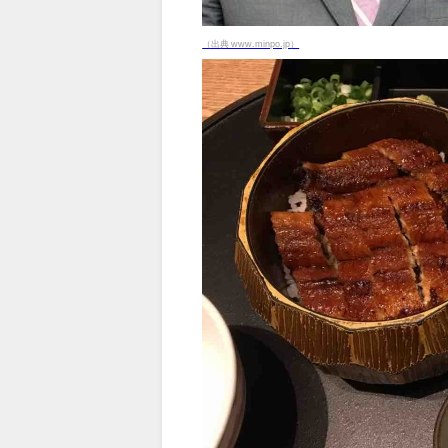
（出典 www.minpo.jp）