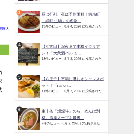
昼は行列、夜は予約困難！錦糸町
「緑町 生駒」の名物...
13件のビュー
|
8月 4, 2026 に投稿された
管理人
【江古田】深夜まで本格イタリア
ン！「大衆酒バル て...
13件のビュー
|
8月 3, 2026 に投稿された
当
【八王子】市場に潜むオシャレスポ
家
ット！『nanon...
法
11件のビュー
|
6月 7, 2026 に投稿された
東十条「燦燦斗」のらーめんは別
格。濃厚スープを最後...
7件のビュー
|
8月 2, 2026 に投稿された