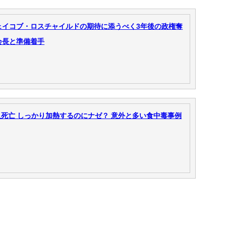
ェイコブ・ロスチャイルドの期待に添うべく3年後の政権奪
会長と準備着手
死亡 しっかり加熱するのにナゼ？ 意外と多い食中毒事例