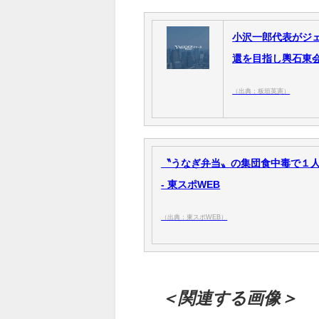
小沢一郎代表がジ
還を目指し輿石東
（出典：板垣英憲）
〝うなぎ弁当〟の集団食中毒で１人
- 東スポWEB
（出典：東スポWEB）
＜関連する画像＞