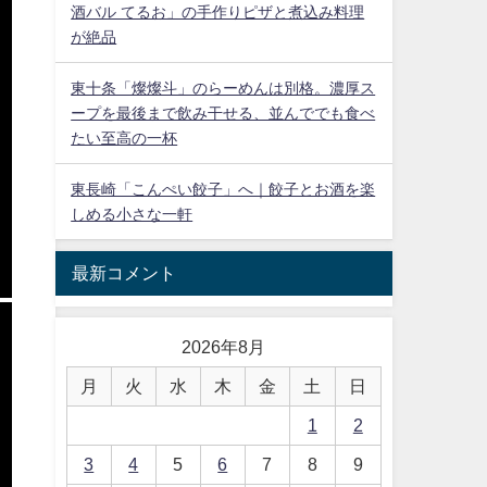
酒バル てるお」の手作りピザと煮込み料理
が絶品
東十条「燦燦斗」のらーめんは別格。濃厚ス
ープを最後まで飲み干せる、並んででも食べ
たい至高の一杯
東長崎「こんぺい餃子」へ｜餃子とお酒を楽
しめる小さな一軒
最新コメント
2026年8月
月
火
水
木
金
土
日
1
2
3
4
5
6
7
8
9