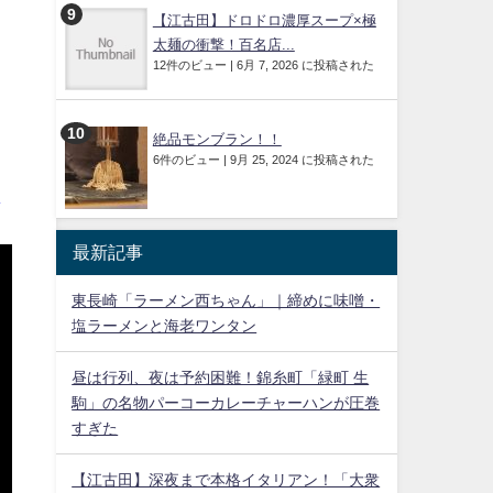
【江古田】ドロドロ濃厚スープ×極
太麺の衝撃！百名店...
12件のビュー
|
6月 7, 2026 に投稿された
絶品モンブラン！！
6件のビュー
|
9月 25, 2024 に投稿された
山
最新記事
東長崎「ラーメン西ちゃん」｜締めに味噌・
塩ラーメンと海老ワンタン
昼は行列、夜は予約困難！錦糸町「緑町 生
駒」の名物パーコーカレーチャーハンが圧巻
すぎた
【江古田】深夜まで本格イタリアン！「大衆