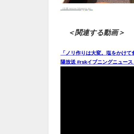
（出典 resize.blogsys.jp）
＜関連する動画＞
「ノリ作りは大変。塩をかけて食
陽放送 #rskイブニングニュース - 