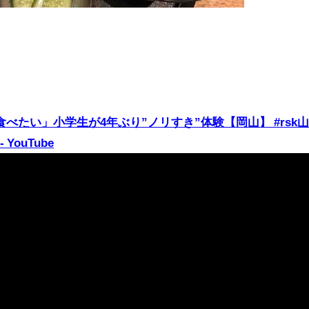
べたい」小学生が4年ぶり”ノリすき”体験【岡山】 #rsk
YouTube