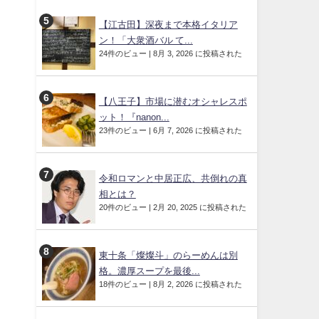
【江古田】深夜まで本格イタリア
ン！「大衆酒バル て...
24件のビュー
|
8月 3, 2026 に投稿された
【八王子】市場に潜むオシャレスポ
ット！『nanon...
23件のビュー
|
6月 7, 2026 に投稿された
令和ロマンと中居正広、共倒れの真
相とは？
20件のビュー
|
2月 20, 2025 に投稿された
東十条「燦燦斗」のらーめんは別
格。濃厚スープを最後...
18件のビュー
|
8月 2, 2026 に投稿された