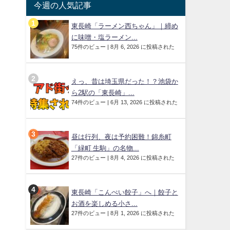
今週の人気記事
東長崎「ラーメン西ちゃん」｜締め
に味噌・塩ラーメン...
75件のビュー
|
8月 6, 2026 に投稿された
えっ、昔は埼玉県だった！？池袋か
ら2駅の「東長崎」...
74件のビュー
|
6月 13, 2026 に投稿された
昼は行列、夜は予約困難！錦糸町
「緑町 生駒」の名物...
27件のビュー
|
8月 4, 2026 に投稿された
東長崎「こんぺい餃子」へ｜餃子と
お酒を楽しめる小さ...
27件のビュー
|
8月 1, 2026 に投稿された