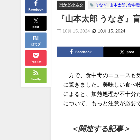
街かど小ネタ
うなぎ､山本太郎､食中
Facebook
『山本太郎 うなぎ』
post
10月 15, 2024
10月 15, 2024
はてブ
Facebook
post
Pocket
一方で、食中毒のニュースも
Feedly
に驚きました。美味しい食べ
によると、加熱処理が不十分
について、もっと注意が必要
＜関連する記事＞