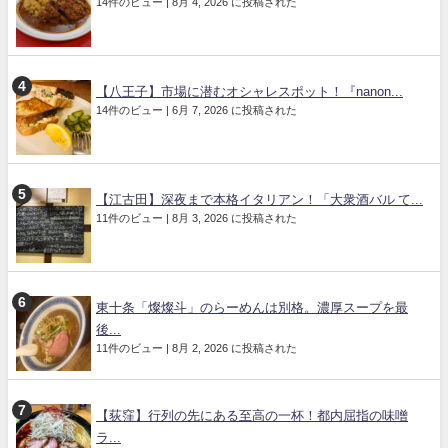
14件のビュー
|
8月 4, 2026 に投稿された
【八王子】市場に潜むオシャレスポット！『nanon...
14件のビュー
|
6月 7, 2026 に投稿された
【江古田】深夜まで本格イタリアン！「大衆酒バル て...
11件のビュー
|
8月 3, 2026 に投稿された
東十条「燦燦斗」のらーめんは別格。濃厚スープを最
後...
11件のビュー
|
8月 2, 2026 に投稿された
【荻窪】行列の先にある至高の一杯！都内屈指の味噌
ラ...