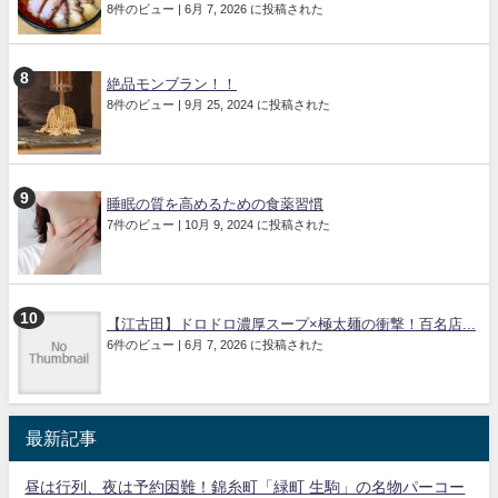
8件のビュー
|
6月 7, 2026 に投稿された
絶品モンブラン！！
8件のビュー
|
9月 25, 2024 に投稿された
睡眠の質を高めるための食薬習慣
7件のビュー
|
10月 9, 2024 に投稿された
【江古田】ドロドロ濃厚スープ×極太麺の衝撃！百名店...
6件のビュー
|
6月 7, 2026 に投稿された
最新記事
昼は行列、夜は予約困難！錦糸町「緑町 生駒」の名物パーコー