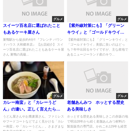
グルメ
グルメ
スイーツ百名店に選ばれたこと
【紫外線対策にも】「グリーン
もあるケーキ屋さん
キウイ」と「ゴールドキウイ」
美肌に良いのはどっち？
巣鴨駅から徒歩約4分!! 『フレンチ パウン
【紫外線対策にも】「グリーンキウイ」と
ドハウス 大和郷本店』 【お店紹介】 スイ
「ゴールドキウイ」美肌に良いのはどっ
ーツ百名店に選ばれたこともあるケーキ屋
ち？年中出回るキウイですが、主な産地で
さん 巣鴨の高級...
あるニュージーランド産のキウ...
グルメ
グルメ
カレー南蛮」と「カレーうど
老舗あんみつ ホッとする歴史
ん」の違い。正しく言えたら天
ある美味しさ
才！
うどん屋さんやお蕎麦屋さん、ファミレス
ホッとする歴史ある美味しさこの赤坂の地
やフードコートなどでよく見かける「カレ
で明治28年から続く老舗あんみつ材料の
ー南蛮」や「カレーうどん」。さまざまな
製造販売の専門店。かれこれ129年も経営