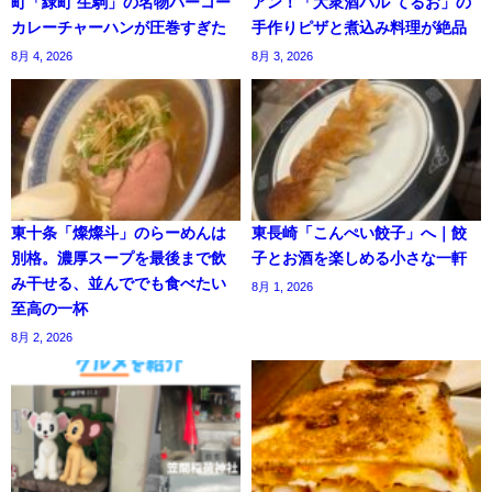
町「緑町 生駒」の名物パーコー
アン！「大衆酒バル てるお」の
カレーチャーハンが圧巻すぎた
手作りピザと煮込み料理が絶品
8月 4, 2026
8月 3, 2026
東十条「燦燦斗」のらーめんは
東長崎「こんぺい餃子」へ｜餃
別格。濃厚スープを最後まで飲
子とお酒を楽しめる小さな一軒
み干せる、並んででも食べたい
8月 1, 2026
至高の一杯
8月 2, 2026