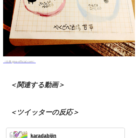
（出典 gina-official.com）
＜関連する動画＞
＜ツイッターの反応＞
karadabijin