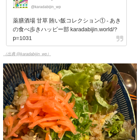
@karadabijin_wp
薬膳酒場 甘草 賄い飯コレクション① - あき
の食べ歩きハッピー部 karadabijin.world/?
p=1031
（出典 @karadabijin_wp）