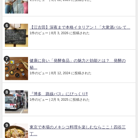
【江古田】深夜まで本格イタリアン！「大衆酒バル て...
1件のビュー
|
8月 3, 2026 に投稿された
健康に良い「発酵食品」の魅力と効能とは？ 発酵の
秘...
1件のビュー
|
8月 12, 2024 に投稿された
『博多 路線バス』にびっくり‼️
1件のビュー
|
2月 9, 2025 に投稿された
東京で本場のメキシコ料理を楽しむならここ！四谷三
丁...