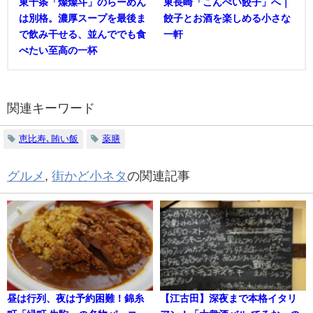
東十条「燦燦斗」のらーめん
東長崎「こんぺい餃子」へ｜
は別格。濃厚スープを最後ま
餃子とお酒を楽しめる小さな
で飲み干せる、並んででも食
一軒
べたい至高の一杯
関連キーワード
恵比寿､賄い飯
薬膳
グルメ
,
街かど小ネタ
の関連記事
昼は行列、夜は予約困難！錦糸
【江古田】深夜まで本格イタリ