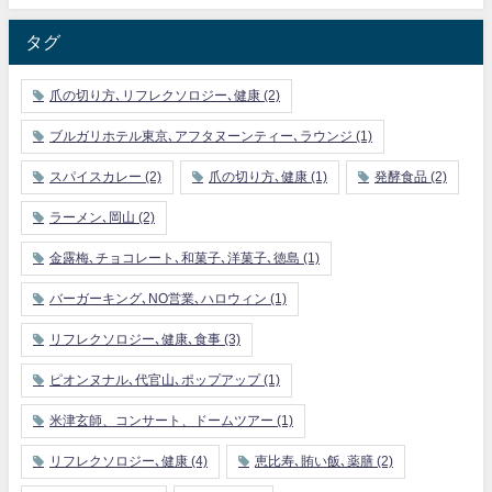
タグ
爪の切り方､リフレクソロジー､健康
(2)
ブルガリホテル東京､アフタヌーンティー､ラウンジ
(1)
スパイスカレー
(2)
爪の切り方､健康
(1)
発酵食品
(2)
ラーメン､岡山
(2)
金露梅､チョコレート､和菓子､洋菓子､徳島
(1)
バーガーキング､NO営業､ハロウィン
(1)
リフレクソロジー､健康､食事
(3)
ピオンヌナル､代官山､ポップアップ
(1)
米津玄師、コンサート、ドームツアー
(1)
リフレクソロジー､健康
(4)
恵比寿､賄い飯､薬膳
(2)