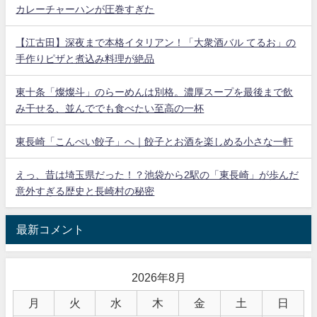
カレーチャーハンが圧巻すぎた
【江古田】深夜まで本格イタリアン！「大衆酒バル てるお」の
手作りピザと煮込み料理が絶品
東十条「燦燦斗」のらーめんは別格。濃厚スープを最後まで飲
み干せる、並んででも食べたい至高の一杯
東長崎「こんぺい餃子」へ｜餃子とお酒を楽しめる小さな一軒
えっ、昔は埼玉県だった！？池袋から2駅の「東長崎」が歩んだ
意外すぎる歴史と長崎村の秘密
最新コメント
2026年8月
月
火
水
木
金
土
日