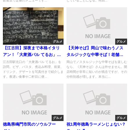
飲食店で定番のメニューです...
していることになる。何回...
グルメ
グルメ
【江古田】深夜まで本格イタリ
【天神そば】岡山で味わうノス
アン！「大衆酒バル てるお」の
タルジックな中華そば！老舗の
手作りピザと煮込み料理が絶品
魅力
江古田駅北口の「大衆酒バル てるお」を
岡山でノスタルジックな中華そばを楽しむ
訪問。ピザ、パスタ、煮込み料理、前菜、
なら、《天神そば》さんは外せません。開
ドリンク、デザートを写真付きで紹介しま
店時間が非常に短いのが残念ですが、その
す。夜遅い食事や二軒目に便...
分特別感が増します。本当に...
グルメ
グルメ
徳島県鳴門市民のソウルフー
祝1周年徳島ラーメンじょない？