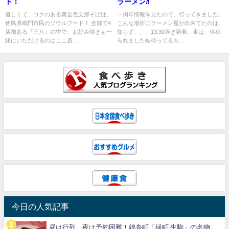
ド！
ラーメン⁈
優しくて、コクのある黄金色支那そばは、
一周年情報を見たので、行ってきました。
徳島県鳴門市民のソウルフード！ 全部で4
こんな場所にラーメン屋が出来てたのは、
店舗ある『三八』の中で、お好み焼きも一
知らず、、、13:30過ぎ到着。車は、停め
緒にいただけるのはここ斎...
られました🙋待ってる方...
今日の人気記事
昼は行列、夜は予約困難！錦糸町「緑町 生駒」の名物...