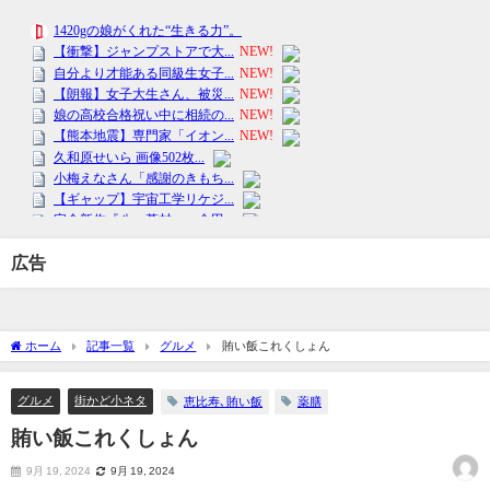
広告
ホーム
記事一覧
グルメ
賄い飯これくしょん
グルメ
街かど小ネタ
恵比寿､賄い飯
薬膳
賄い飯これくしょん
9月 19, 2024
9月 19, 2024