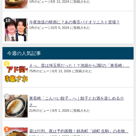
1件のビュー
|
8月 13, 2024 に投稿された
今夜放送の映画に？あの毒舌バイオリニスト登場？
1件のビュー
|
10月 5, 2024 に投稿された
今週の人気記事
えっ、昔は埼玉県だった！？池袋から2駅の「東長崎」...
75件のビュー
|
6月 13, 2026 に投稿された
東長崎「こんぺい餃子」へ｜餃子とお酒を楽しめる小
さ...
21件のビュー
|
8月 1, 2026 に投稿された
昼は行列、夜は予約困難！錦糸町「緑町 生駒」の名物...