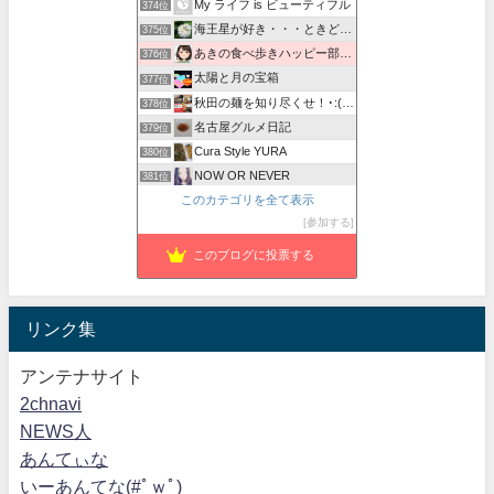
My ライフ is ビューティフル
374位
海王星が好き・・・ときどきビアンの日記
375位
あきの食べ歩きハッピー部 - あきの食べ歩きハッピー部
376位
太陽と月の宝箱
377位
秋田の麺を知り尽くせ！･:(( °ω° ))/.:心麺の旅
378位
名古屋グルメ日記
379位
Cura Style YURA
380位
NOW OR NEVER
381位
このカテゴリを全て表示
レコーディングダイエットとパピヨンと・・・
382位
参加する
アフロと転勤妻
383位
このブログに投票する
リンク集
アンテナサイト
2chnavi
NEWS人
あんてぃな
いーあんてな(#ﾟｗﾟ)