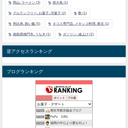
岡山､ラーメン
(3)
焼き鳥
(1)
グルテンフリー､お菓子､洋菓子
(2)
酢
(1)
恵比寿､賄い飯
(5)
タコス専門店､メキシコ料理､東京
(1)
徳島県鳴門市､うなぎ
(1)
ガソリン､値上げ
(2)
逆アクセスランキング
ブログランキング
ゆうの気ままな毎日
ランキング
ポイント
ブロ画
369位
Color & Scent
370位
相生市観光協会ブログ
371位
PuPu GIRL
372位
福岡の中心より愛を叫ぶ！
373位