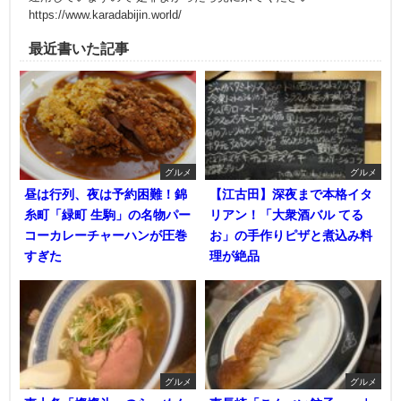
https://www.karadabijin.world/
最近書いた記事
グルメ
グルメ
昼は行列、夜は予約困難！錦
【江古田】深夜まで本格イタ
糸町「緑町 生駒」の名物パー
リアン！「大衆酒バル てる
コーカレーチャーハンが圧巻
お」の手作りピザと煮込み料
すぎた
理が絶品
グルメ
グルメ