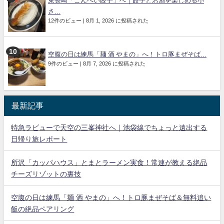
東長崎「こんぺい餃子」へ｜餃子とお酒を楽しめる小
さ...
12件のビュー
|
8月 1, 2026 に投稿された
空腹の日は練馬「麺 酒 やまの」へ！トロ豚まぜそば...
9件のビュー
|
8月 7, 2026 に投稿された
最新記事
特急ラビューで天空の三峯神社へ｜池袋線でちょっと遠出する
日帰り旅レポート
所沢「カッパハウス」とまとラーメン実食！常連が教える絶品
チーズリゾットの裏技
空腹の日は練馬「麺 酒 やまの」へ！トロ豚まぜそば＆無料追い
飯の絶品ペアリング