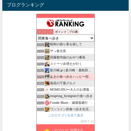
ブログランキング
パラリーガルの食べ歩き日記
ランキング
ポイント
ブロ画
20位
東京たべある記
21位
昭和の残り香を探して
22位
ザっ食次長
23位
田園都市線のおやつ番長
24位
スイーツ弁理士が行く
25位
新川崎.jp | 新川崎・鹿島田の地域情報配信中！
26位
あきの食べ歩きハッピー部｜東長崎・西武池袋線沿線グルメ
27位
孤高の千葉グルメ
28位
MOMOJEU〜大人のお洒落な旅とグルメ。
29位
mogmog_foreignerの食べ歩き
30位
Foodie Blues：減酒逃避行
31位
ワンコイン的食べ歩き生活。
32位
このカテゴリを全て表示
新宿グルメでごきげん日和
33位
参加する
紅子のセレブなグルメ日記
34位
このブログに投票する