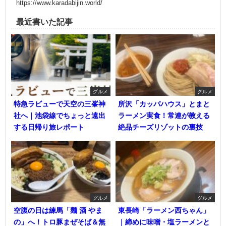
https://www.karadabijin.world/
最近書いた記事
グルメ
グルメ
特急ラビューで天空の三峯神
所沢「カッパハウス」とまと
社へ｜池袋線でちょっと遠出
ラーメン実食！常連が教える
する日帰り旅レポート
絶品チーズリゾットの裏技
グルメ
グルメ
空腹の日は練馬「麺 酒 やま
東長崎「ラーメン西ちゃん」
の」へ！トロ豚まぜそば＆無
｜締めに味噌・塩ラーメンと