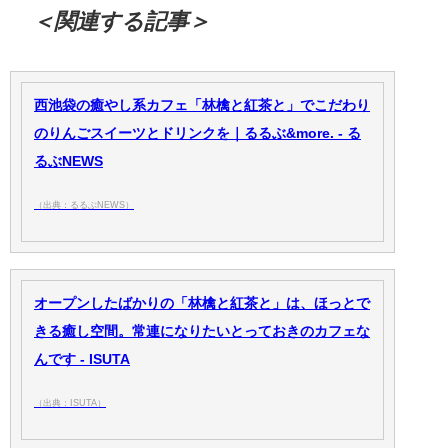
＜関連する記事＞
西池袋の癒やし系カフェ「林檎と紅茶と」でこだわり
のりんごスイーツとドリンクを｜るるぶ&more. - る
るぶNEWS
（出典：るるぶNEWS）
オープンしたばかりの「林檎と紅茶と」は、ほっとで
きる癒し空間。常連になりたいとっておきのカフェな
んです - ISUTA
（出典：ISUTA）