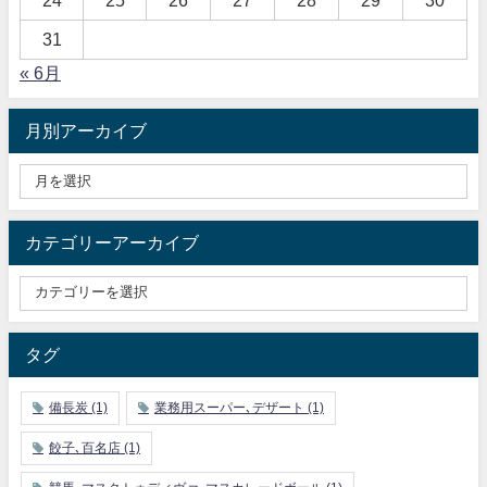
24
25
26
27
28
29
30
31
« 6月
月別アーカイブ
カテゴリーアーカイブ
タグ
備長炭
(1)
業務用スーパー､デザート
(1)
餃子､百名店
(1)