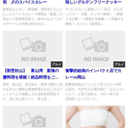
街 〆のスパイスカレー
味しいグルテンフリークッキー
飲食店さんずい（東長崎）魚料理とさらり
ヤバいぐらいに美味しい！ 楽天 グルテ
としたスパイスカレーで燗酒を「銀座」の
ンフリー 宗家 クッキー検索！ ＜関連
名がつく駅前商店街で、鮮やかなターコイ
する記事＞ ＜関連する画像＞ ＜関連する
ズグリーンの外観が目を引き...
動画＞ 【コストコ新商品...
グルメ
グルメ
【割烹松山】 富山湾 新湊の
衝撃的絵画のインパクト店でカ
蟹料理を堪能！絶品料理をご紹
レーin岡山
介
割烹 松山は、地元富山・新湊で獲れた魚
衝撃的絵画のインパクト店でカレーin岡
介を中心に新鮮な和食料理をお出しするア
山 多分、大半の人が通行時に「なんじゃこ
ットホームで気軽に入れる割烹料理店で
りゃ？」と思う程私も、その一味です
す。見た目も美しいし、味も良...
(笑) 気になって入って...