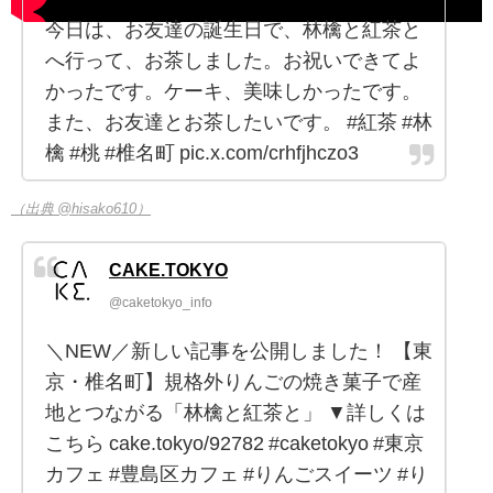
今日は、お友達の誕生日で、林檎と紅茶と
へ行って、お茶しました。お祝いできてよ
かったです。ケーキ、美味しかったです。
また、お友達とお茶したいです。 #紅茶 #林
檎 #桃 #椎名町 pic.x.com/crhfjhczo3
（出典 @hisako610）
CAKE.TOKYO
@caketokyo_info
＼NEW／新しい記事を公開しました！ 【東
京・椎名町】規格外りんごの焼き菓子で産
地とつながる「林檎と紅茶と」 ▼詳しくは
こちら cake.tokyo/92782 #caketokyo #東京
カフェ #豊島区カフェ #りんごスイーツ #り