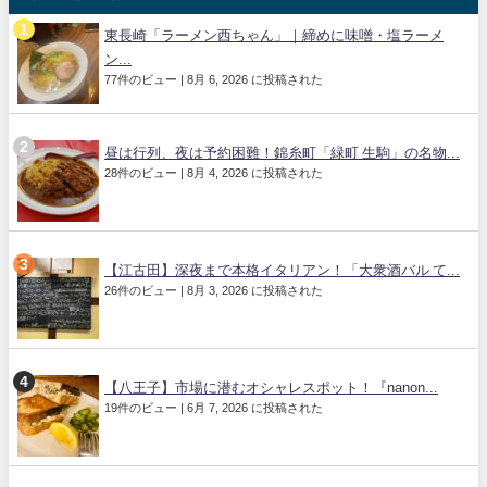
東長崎「ラーメン西ちゃん」｜締めに味噌・塩ラーメ
ン...
77件のビュー
|
8月 6, 2026 に投稿された
昼は行列、夜は予約困難！錦糸町「緑町 生駒」の名物...
28件のビュー
|
8月 4, 2026 に投稿された
【江古田】深夜まで本格イタリアン！「大衆酒バル て...
26件のビュー
|
8月 3, 2026 に投稿された
【八王子】市場に潜むオシャレスポット！『nanon...
19件のビュー
|
6月 7, 2026 に投稿された