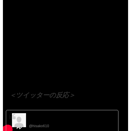
（出典 Youtube）
＜ツイッターの反応＞
石村比抄子 💕🌾🐎🦌🌾💕
@hisako610