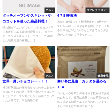
グルメ
リフレクソロジー
ダッチオーブンやスキレットや
4 7 8 呼吸法
ココットを使った絶品料理！
鼻から4秒吸って７秒呼吸止めて8秒かけ
て口からゆっくり息を吐き出します。それ
晴れ国ダイニング プロポスタ セカンド岡
を出来れば10分5分でもしてみてカラダ全
山市表町にある鉄鍋料理屋じょ。 ダッチ
身の力が抜けてリラックス...
オーブンやスキレット、ココットで 調理
した地産地消の食材は、ほ...
グルメ
健康食品
世界一薄いチョコレート！！
寒い冬に最適！カラダを温める
TEA
神谷町駅直結の麻布台ヒルズの中にあるチ
ョコレートのお店。世界一薄いチョコレー
コーヒーや緑茶が体を冷やす飲み物である
トとしてオープン前から少し話題になって
のに対して、紅茶は発酵された茶葉のため
いたお店です。白金高輪のド...
体を温める効果があると言われています。
さらに紅茶は牛乳や豆乳にも...