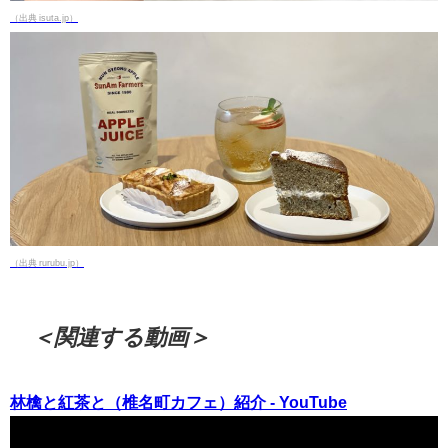
（出典 isuta.jp）
（出典 rurubu.jp）
＜関連する動画＞
林檎と紅茶と（椎名町カフェ）紹介 - YouTube