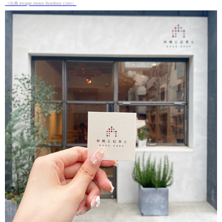
（出典 image.news.livedoor.com）