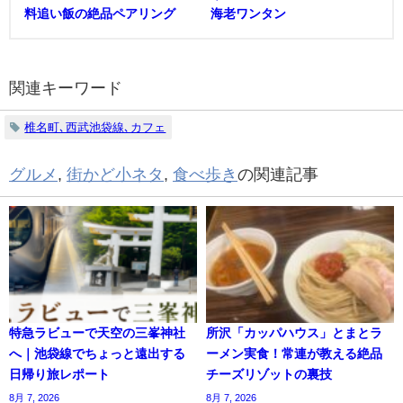
料追い飯の絶品ペアリング
海老ワンタン
関連キーワード
椎名町､西武池袋線､カフェ
グルメ
,
街かど小ネタ
,
食べ歩き
の関連記事
特急ラビューで天空の三峯神社
所沢「カッパハウス」とまとラ
へ｜池袋線でちょっと遠出する
ーメン実食！常連が教える絶品
日帰り旅レポート
チーズリゾットの裏技
8月 7, 2026
8月 7, 2026