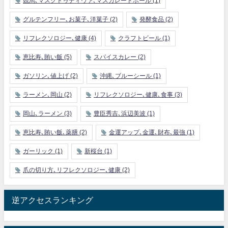
競馬､マスクトゥディヴァ､マスカレードボール
(1)
グルテンフリー､お菓子､洋菓子
(2)
発酵食品
(2)
リフレクソロジー､健康
(4)
クラフトビール
(1)
恵比寿､賄い飯
(5)
スパイスカレー
(2)
ガソリン､値上げ
(2)
沖縄､ブルーシール
(1)
ラーメン､岡山
(2)
リフレクソロジー､健康､食事
(3)
岡山､ラーメン
(3)
豊臣秀吉､浜辺美波
(1)
恵比寿､賄い飯､薬膳
(2)
金運アップ､金運､財布､最強
(1)
ガーリック
(1)
新桜台
(1)
爪の切り方､リフレクソロジー､健康
(2)
逆アクセスランキング