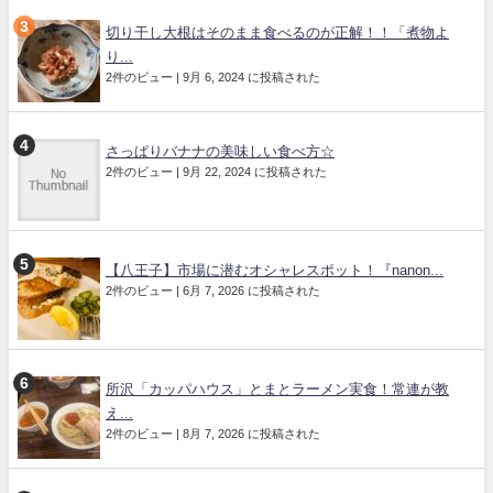
切り干し大根はそのまま食べるのが正解！！「煮物よ
り...
2件のビュー
|
9月 6, 2024 に投稿された
さっぱりバナナの美味しい食べ方☆
2件のビュー
|
9月 22, 2024 に投稿された
【八王子】市場に潜むオシャレスポット！『nanon...
2件のビュー
|
6月 7, 2026 に投稿された
所沢「カッパハウス」とまとラーメン実食！常連が教
え...
2件のビュー
|
8月 7, 2026 に投稿された