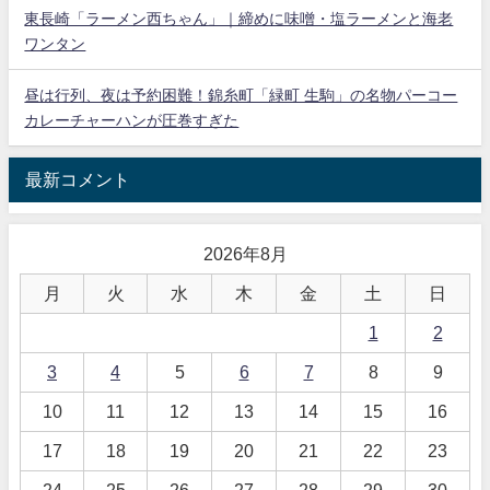
東長崎「ラーメン西ちゃん」｜締めに味噌・塩ラーメンと海老
ワンタン
昼は行列、夜は予約困難！錦糸町「緑町 生駒」の名物パーコー
カレーチャーハンが圧巻すぎた
最新コメント
2026年8月
月
火
水
木
金
土
日
1
2
3
4
5
6
7
8
9
10
11
12
13
14
15
16
17
18
19
20
21
22
23