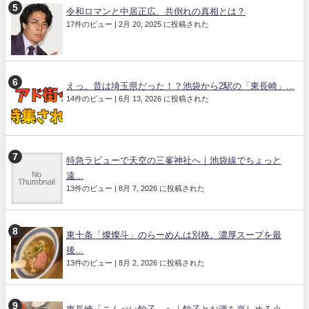
令和ロマンと中居正広、共倒れの真相とは？
17件のビュー
|
2月 20, 2025 に投稿された
えっ、昔は埼玉県だった！？池袋から2駅の「東長崎」...
14件のビュー
|
6月 13, 2026 に投稿された
特急ラビューで天空の三峯神社へ｜池袋線でちょっと
遠...
13件のビュー
|
8月 7, 2026 に投稿された
東十条「燦燦斗」のらーめんは別格。濃厚スープを最
後...
13件のビュー
|
8月 2, 2026 に投稿された