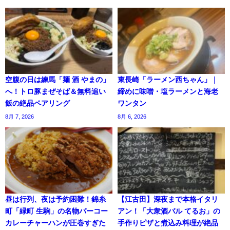
空腹の日は練馬「麺 酒 やまの」
東長崎「ラーメン西ちゃん」｜
へ！トロ豚まぜそば＆無料追い
締めに味噌・塩ラーメンと海老
飯の絶品ペアリング
ワンタン
8月 7, 2026
8月 6, 2026
昼は行列、夜は予約困難！錦糸
【江古田】深夜まで本格イタリ
町「緑町 生駒」の名物パーコー
アン！「大衆酒バル てるお」の
カレーチャーハンが圧巻すぎた
手作りピザと煮込み料理が絶品