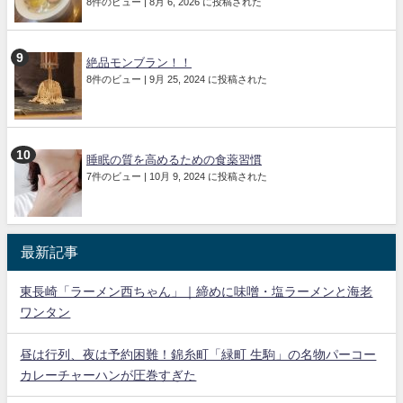
8件のビュー
|
8月 6, 2026 に投稿された
絶品モンブラン！！
8件のビュー
|
9月 25, 2024 に投稿された
睡眠の質を高めるための食薬習慣
7件のビュー
|
10月 9, 2024 に投稿された
最新記事
東長崎「ラーメン西ちゃん」｜締めに味噌・塩ラーメンと海老
ワンタン
昼は行列、夜は予約困難！錦糸町「緑町 生駒」の名物パーコー
カレーチャーハンが圧巻すぎた