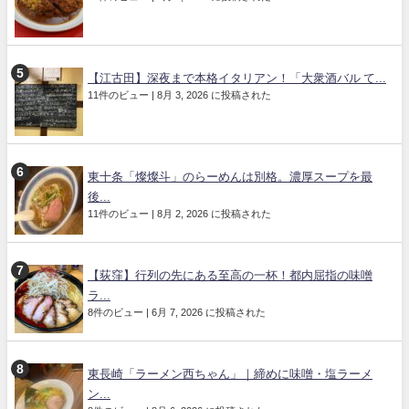
【江古田】深夜まで本格イタリアン！「大衆酒バル て...
11件のビュー
|
8月 3, 2026 に投稿された
東十条「燦燦斗」のらーめんは別格。濃厚スープを最
後...
11件のビュー
|
8月 2, 2026 に投稿された
【荻窪】行列の先にある至高の一杯！都内屈指の味噌
ラ...
8件のビュー
|
6月 7, 2026 に投稿された
東長崎「ラーメン西ちゃん」｜締めに味噌・塩ラーメ
ン...