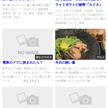
ライドポテトの秘密『カドタ』
賄い飯コレクション 賄い飯の概念を覆す
お店しかも！！ タダナリ〜 薬膳酒場
フライドポテトの秘密〈Cadota〉を訪れ
甘草月・金・土・日・祝日・祝前日・祝後
たら、まずはフライドポテトを迷わずオー
日17:00 - 23:0...
ダーしていただきたい！新井さんの一番の
得意料理だという。新井...
街かど小ネタ
グルメ
電車のドアに挟まれたら？
今日の賄い飯
東京きたての時に電車のドアに挟まれ
今日の賄い飯 メニュー採りたてせりと鶏
た、、、人が挟まれたりすると、ドアセン
肉の和だし煮自家製ドレッシングサラダマ
サーが働いてて、すぐにドアが開くと思っ
グロカツ〜岩塩とともに〜採りたてお野菜
ていら、、、、、閉まる閉まる、...
の自家製バーニャカウダー海...