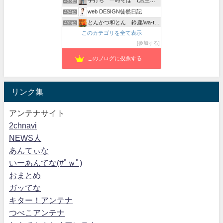
手打ち 一時そば (店主の軟式ホームページ）
453位
web DESIGN徒然日記
454位
とんかつ和とん 鈴鹿/wa-ton.com/三重県
455位
このカテゴリを全て表示
蕗の薹 -きままに-
456位
参加する
「丹波の野菜と鹿料理 無鹿」の日記
457位
このブログに投票する
リンク集
アンテナサイト
2chnavi
NEWS人
あんてぃな
いーあんてな(#ﾟｗﾟ)
おまとめ
ガッてな
キター！アンテナ
つべこアンテナ