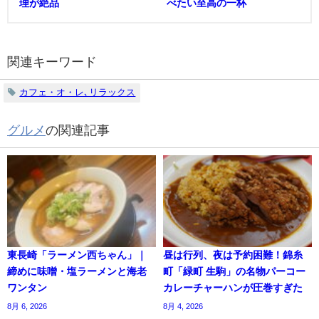
理が絶品
べたい至高の一杯
関連キーワード
カフェ・オ・レ､リラックス
グルメ
の関連記事
東長崎「ラーメン西ちゃん」｜
昼は行列、夜は予約困難！錦糸
締めに味噌・塩ラーメンと海老
町「緑町 生駒」の名物パーコー
ワンタン
カレーチャーハンが圧巻すぎた
8月 6, 2026
8月 4, 2026