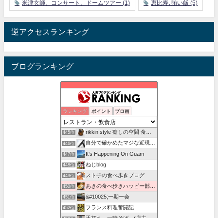
米津玄師、コンサート、ドームツアー
(1)
恵比寿､賄い飯
(5)
逆アクセスランキング
ブログランキング
ザ・激辛日記！！
ランキング
ポイント
ブロ画
443位
正しい"迷惑な猫"の駆除方法と、狩猟、偏執的猫愛誤者について
444位
rikkin style 癒しの空間 食と癒しを探しに行こう
445位
自分で確かめたマジな近現代史・グルメな蕎麦・キレイなお花さん
446位
It's Happening On Guam
447位
ねじblog
448位
スト子の食べ歩きブログ
449位
あきの食べ歩きハッピー部 - あきの食べ歩きハッピー部
450位
&#10025;一期一会
451位
フランス料理奮闘記
452位