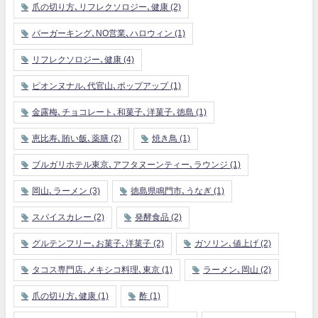
爪の切り方､リフレクソロジー､健康
(2)
バーガーキング､NO営業､ハロウィン
(1)
リフレクソロジー､健康
(4)
ピオンヌナル､代官山､ポップアップ
(1)
金露梅､チョコレート､和菓子､洋菓子､徳島
(1)
恵比寿､賄い飯､薬膳
(2)
焼き鳥
(1)
ブルガリホテル東京､アフタヌーンティー､ラウンジ
(1)
岡山､ラーメン
(3)
徳島県鳴門市､うなぎ
(1)
スパイスカレー
(2)
発酵食品
(2)
グルテンフリー､お菓子､洋菓子
(2)
ガソリン､値上げ
(2)
タコス専門店､メキシコ料理､東京
(1)
ラーメン､岡山
(2)
爪の切り方､健康
(1)
酢
(1)