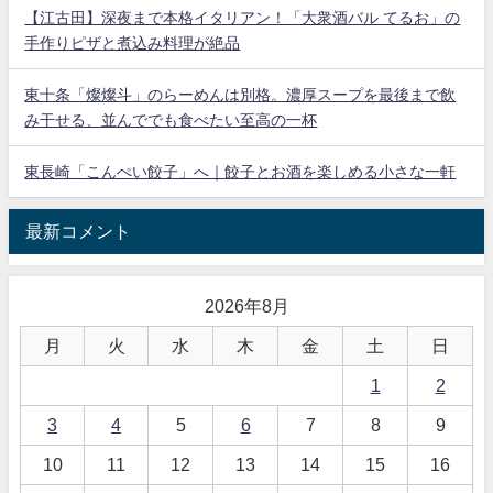
【江古田】深夜まで本格イタリアン！「大衆酒バル てるお」の
手作りピザと煮込み料理が絶品
東十条「燦燦斗」のらーめんは別格。濃厚スープを最後まで飲
み干せる、並んででも食べたい至高の一杯
東長崎「こんぺい餃子」へ｜餃子とお酒を楽しめる小さな一軒
最新コメント
2026年8月
月
火
水
木
金
土
日
1
2
3
4
5
6
7
8
9
10
11
12
13
14
15
16