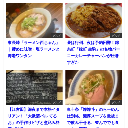
グルメ
グルメ
東長崎「ラーメン西ちゃん」
昼は行列、夜は予約困難！錦
｜締めに味噌・塩ラーメンと
糸町「緑町 生駒」の名物パー
海老ワンタン
コーカレーチャーハンが圧巻
すぎた
グルメ
グルメ
【江古田】深夜まで本格イタ
東十条「燦燦斗」のらーめん
リアン！「大衆酒バル てる
は別格。濃厚スープを最後ま
お」の手作りピザと煮込み料
で飲み干せる、並んででも食