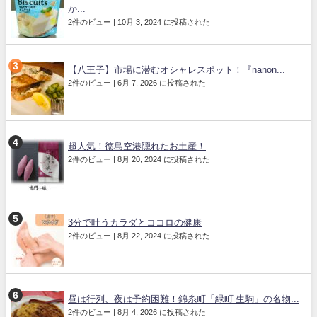
か...
2件のビュー
|
10月 3, 2024 に投稿された
【八王子】市場に潜むオシャレスポット！『nanon...
2件のビュー
|
6月 7, 2026 に投稿された
超人気！徳島空港隠れたお土産！
2件のビュー
|
8月 20, 2024 に投稿された
3分で叶うカラダとココロの健康
2件のビュー
|
8月 22, 2024 に投稿された
昼は行列、夜は予約困難！錦糸町「緑町 生駒」の名物...
2件のビュー
|
8月 4, 2026 に投稿された