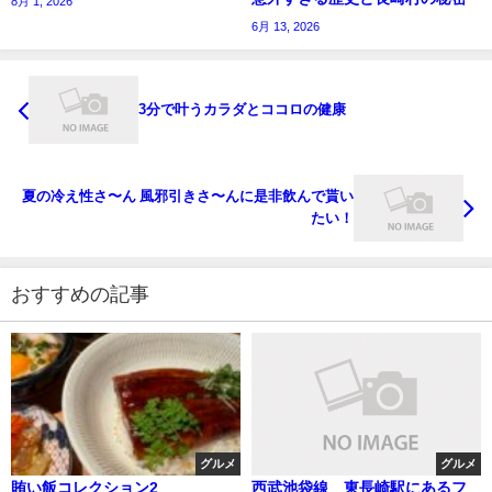
8月 1, 2026
6月 13, 2026
3分で叶うカラダとココロの健康
夏の冷え性さ〜ん 風邪引きさ〜んに是非飲んで貰い
たい！
おすすめの記事
グルメ
グルメ
賄い飯コレクション2
西武池袋線 東長崎駅にあるフ