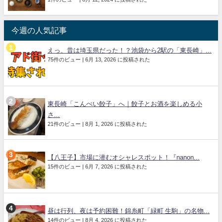
今週の人気記事
えっ、昔は埼玉県だった！？池袋から2駅の「東長崎」...
75件のビュー
|
6月 13, 2026 に投稿された
東長崎「こんぺい餃子」へ｜餃子とお酒を楽しめる小
さ...
21件のビュー
|
8月 1, 2026 に投稿された
【八王子】市場に潜むオシャレスポット！『nanon...
15件のビュー
|
6月 7, 2026 に投稿された
昼は行列、夜は予約困難！錦糸町「緑町 生駒」の名物...
14件のビュー
|
8月 4, 2026 に投稿された