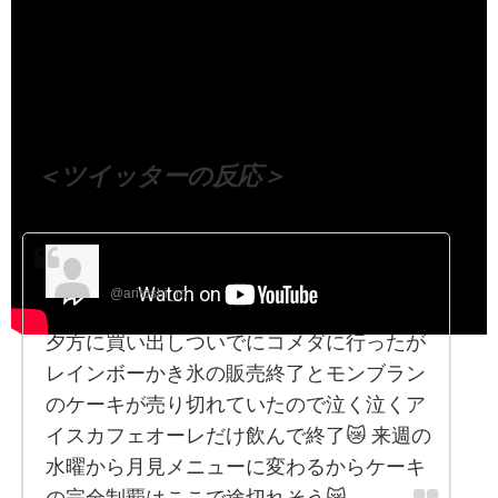
（出典 Youtube）
＜ツイッターの反応＞
アリトシ【槙塚有俊】
@aritoshi_m
夕方に買い出しついでにコメダに行ったが
レインボーかき氷の販売終了とモンブラン
のケーキが売り切れていたので泣く泣くア
イスカフェオーレだけ飲んで終了😿 来週の
水曜から月見メニューに変わるからケーキ
の完全制覇はここで途切れそう😿