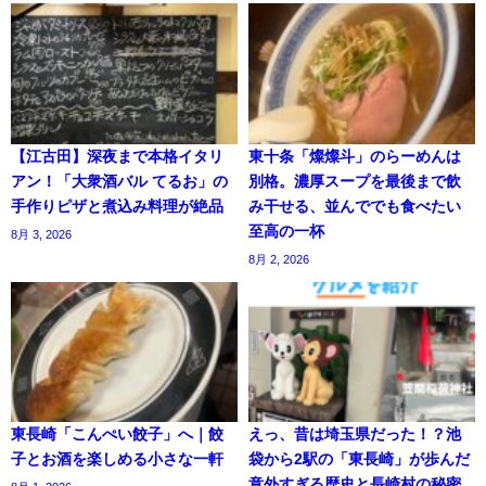
【江古田】深夜まで本格イタリ
東十条「燦燦斗」のらーめんは
アン！「大衆酒バル てるお」の
別格。濃厚スープを最後まで飲
手作りピザと煮込み料理が絶品
み干せる、並んででも食べたい
至高の一杯
8月 3, 2026
8月 2, 2026
東長崎「こんぺい餃子」へ｜餃
えっ、昔は埼玉県だった！？池
子とお酒を楽しめる小さな一軒
袋から2駅の「東長崎」が歩んだ
意外すぎる歴史と長崎村の秘密