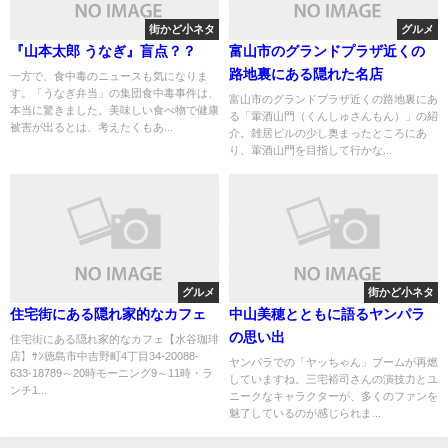
街かど小ネタ
グルメ
『山本太郎 うなぎ』盲点？？
富山市のグランドプラザ近くの
路地裏にある隠れた名店
一方で、食中毒のニュースも気になりま
す。「うなぎ弁当」の集団食中毒事件は、
富山市のグランドプラザ近くの路地裏にあ
本当に驚きました。美味しい食べ物で健康
る「葷酒山門（くんしゅさんもん）」の紹
被害が出るとは、考えたくもあ...
介。雑居ビルの少し奥まったところにあ
り、葷酒山門を目指して行かな...
グルメ
街かど小ネタ
住宅街にある隠れ家的なカフェ
中山美穂とともに語るヤンパラ
の思い出
住宅街にある隠れ家的なカフェ【水谷珈琲
店】ｻﾝ徳島市中吉野町4丁目34-20088-
ヤンパラでの「ヤッちゃん」ブームが再燃
633-18789～20時モーニング9～11時・ラ
していますね。三宅裕司さんの演技力とユ
ンチ1...
ニークなキャラクターが、多くのファンを
魅了しているのが感じられま...