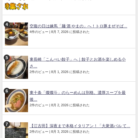
空腹の日は練馬「麺 酒 やまの」へ！トロ豚まぜそば...
4件のビュー
|
8月 7, 2026 に投稿された
東長崎「こんぺい餃子」へ｜餃子とお酒を楽しめる小
さ...
2件のビュー
|
8月 1, 2026 に投稿された
東十条「燦燦斗」のらーめんは別格。濃厚スープを最
後...
2件のビュー
|
8月 2, 2026 に投稿された
【江古田】深夜まで本格イタリアン！「大衆酒バル て...
2件のビュー
|
8月 3, 2026 に投稿された