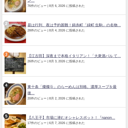
ン...
76件のビュー
|
8月 6, 2026 に投稿された
昼は行列、夜は予約困難！錦糸町「緑町 生駒」の名物...
28件のビュー
|
8月 4, 2026 に投稿された
【江古田】深夜まで本格イタリアン！「大衆酒バル て...
26件のビュー
|
8月 3, 2026 に投稿された
東十条「燦燦斗」のらーめんは別格。濃厚スープを最
後...
20件のビュー
|
8月 2, 2026 に投稿された
【八王子】市場に潜むオシャレスポット！『nanon...
17件のビュー
|
6月 7, 2026 に投稿された