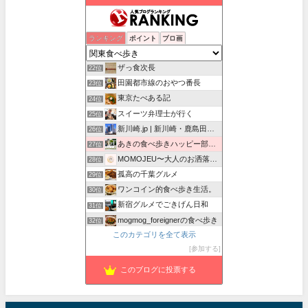
どっか行ったりなんか食べたりの記録
ランキング
ポイント
ブロ画
20位
昭和の残り香を探して
21位
ザっ食次長
22位
田園都市線のおやつ番長
23位
東京たべある記
24位
スイーツ弁理士が行く
25位
新川崎.jp | 新川崎・鹿島田の地域情報配信中！
26位
あきの食べ歩きハッピー部｜東長崎・西武池袋線沿線グルメ
27位
MOMOJEU〜大人のお洒落な旅とグルメ。
28位
孤高の千葉グルメ
29位
ワンコイン的食べ歩き生活。
30位
新宿グルメでごきげん日和
31位
mogmog_foreignerの食べ歩き
32位
このカテゴリを全て表示
Foodie Blues：減酒逃避行
33位
参加する
紅子のセレブなグルメ日記
34位
このブログに投票する