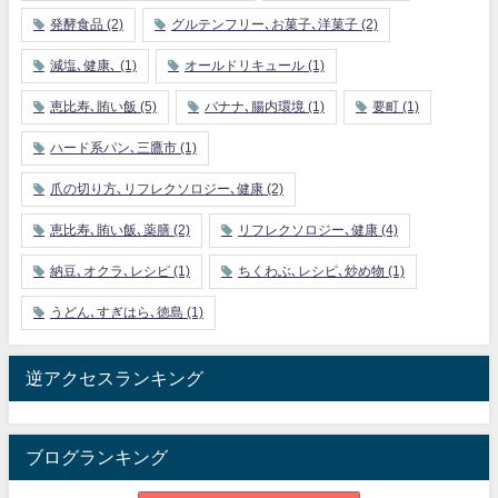
発酵食品
(2)
グルテンフリー､お菓子､洋菓子
(2)
減塩､健康､
(1)
オールドリキュール
(1)
恵比寿､賄い飯
(5)
バナナ､腸内環境
(1)
要町
(1)
ハード系パン､三鷹市
(1)
爪の切り方､リフレクソロジー､健康
(2)
恵比寿､賄い飯､薬膳
(2)
リフレクソロジー､健康
(4)
納豆､オクラ､レシピ
(1)
ちくわぶ､レシピ､炒め物
(1)
うどん､すぎはら､徳島
(1)
逆アクセスランキング
ブログランキング