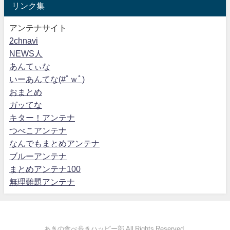
リンク集
アンテナサイト
2chnavi
NEWS人
あんてぃな
いーあんてな(#ﾟｗﾟ)
おまとめ
ガッてな
キター！アンテナ
つべこアンテナ
なんでもまとめアンテナ
ブルーアンテナ
まとめアンテナ100
無理難題アンテナ
あきの食べ歩きハッピー部 All Rights Reserved.