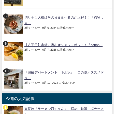
切り干し大根はそのまま食べるのが正解！！「煮物よ
り...
2件のビュー
|
9月 6, 2024 に投稿された
【八王子】市場に潜むオシャレスポット！『nanon...
2件のビュー
|
6月 7, 2026 に投稿された
『発酵デパートメント 下北沢』 この夏オススメド
リ...
2件のビュー
|
8月 12, 2024 に投稿された
今週の人気記事
東長崎「ラーメン西ちゃん」｜締めに味噌・塩ラーメ