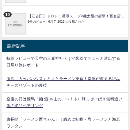
【江古田】ドロドロ濃厚スープ×極太麺の衝撃！百名店...
9件のビュー
|
6月 7, 2026 に投稿された
最新記事
特急ラビューで天空の三峯神社へ｜池袋線でちょっと遠出する
日帰り旅レポート
所沢「カッパハウス」とまとラーメン実食！常連が教える絶品
チーズリゾットの裏技
空腹の日は練馬「麺 酒 やまの」へ！トロ豚まぜそば＆無料追い
飯の絶品ペアリング
東長崎「ラーメン西ちゃん」｜締めに味噌・塩ラーメンと海老
ワンタン