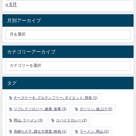
« 6月
月別アーカイブ
カテゴリーアーカイブ
タグ
チーズケーキ､グルテンフリー､ダイエット､簡単
(1)
リフレクソロジー､健康､食事
(3)
ガソリン､値上げ
(2)
岡山､ラーメン
(3)
スパイスカレー
(2)
高嶋ちさ子､踊る大捜査､映画
(1)
ラーメン､岡山
(2)