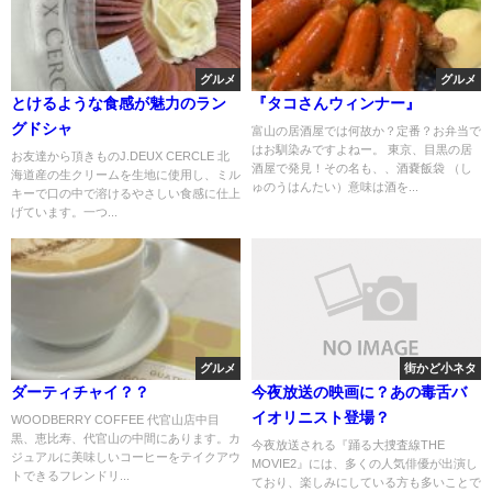
グルメ
グルメ
とけるような食感が魅力のラン
『タコさんウィンナー』
グドシャ
富山の居酒屋では何故か？定番？お弁当で
はお馴染みですよねー。 東京、目黒の居
お友達から頂きものJ.DEUX CERCLE 北
酒屋で発見！その名も、、酒嚢飯袋 （し
海道産の生クリームを生地に使用し、ミル
ゅのうはんたい）意味は酒を...
キーで口の中で溶けるやさしい食感に仕上
げています。一つ...
グルメ
街かど小ネタ
ダーティチャイ？？
今夜放送の映画に？あの毒舌バ
イオリニスト登場？
WOODBERRY COFFEE 代官山店中目
黒、恵比寿、代官山の中間にあります。カ
今夜放送される『踊る大捜査線THE
ジュアルに美味しいコーヒーをテイクアウ
MOVIE2』には、多くの人気俳優が出演し
トできるフレンドリ...
ており、楽しみにしている方も多いことで