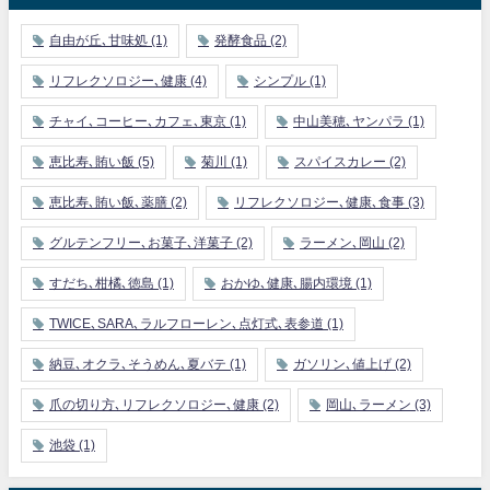
自由が丘､甘味処
(1)
発酵食品
(2)
リフレクソロジー､健康
(4)
シンプル
(1)
チャイ､コーヒー､カフェ､東京
(1)
中山美穂､ヤンパラ
(1)
恵比寿､賄い飯
(5)
菊川
(1)
スパイスカレー
(2)
恵比寿､賄い飯､薬膳
(2)
リフレクソロジー､健康､食事
(3)
グルテンフリー､お菓子､洋菓子
(2)
ラーメン､岡山
(2)
すだち､柑橘､徳島
(1)
おかゆ､健康､腸内環境
(1)
TWICE､SARA､ラルフローレン､点灯式､表参道
(1)
納豆､オクラ､そうめん､夏バテ
(1)
ガソリン､値上げ
(2)
爪の切り方､リフレクソロジー､健康
(2)
岡山､ラーメン
(3)
池袋
(1)