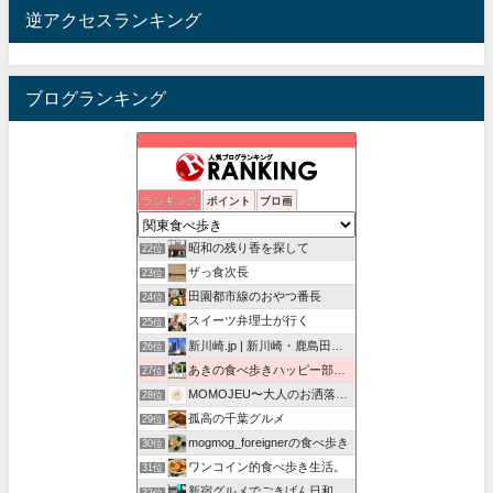
逆アクセスランキング
ブログランキング
パラリーガルの食べ歩き日記
ランキング
ポイント
ブロ画
20位
東京たべある記
21位
昭和の残り香を探して
22位
ザっ食次長
23位
田園都市線のおやつ番長
24位
スイーツ弁理士が行く
25位
新川崎.jp | 新川崎・鹿島田の地域情報配信中！
26位
あきの食べ歩きハッピー部｜東長崎・西武池袋線沿線グルメ
27位
MOMOJEU〜大人のお洒落な旅とグルメ。
28位
孤高の千葉グルメ
29位
mogmog_foreignerの食べ歩き
30位
ワンコイン的食べ歩き生活。
31位
新宿グルメでごきげん日和
32位