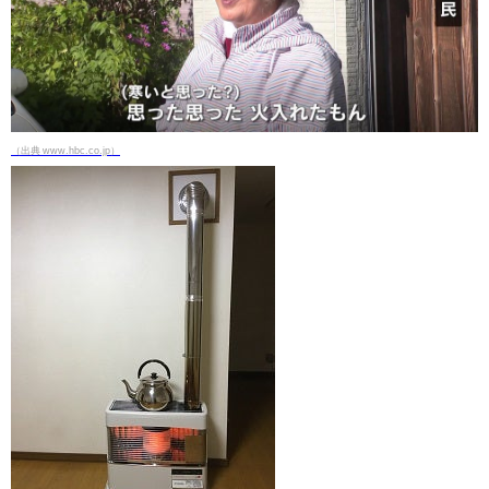
（出典 www.hbc.co.jp）