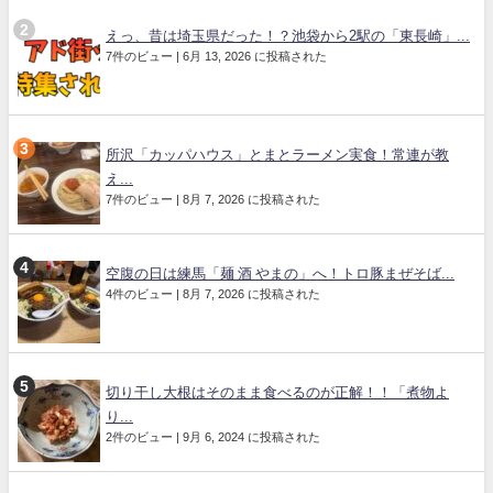
えっ、昔は埼玉県だった！？池袋から2駅の「東長崎」...
7件のビュー
|
6月 13, 2026 に投稿された
所沢「カッパハウス」とまとラーメン実食！常連が教
え...
7件のビュー
|
8月 7, 2026 に投稿された
空腹の日は練馬「麺 酒 やまの」へ！トロ豚まぜそば...
4件のビュー
|
8月 7, 2026 に投稿された
切り干し大根はそのまま食べるのが正解！！「煮物よ
り...
2件のビュー
|
9月 6, 2024 に投稿された