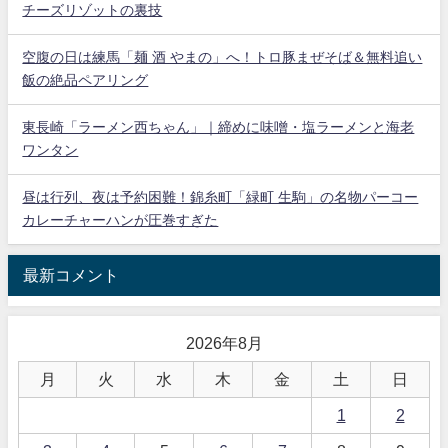
チーズリゾットの裏技
空腹の日は練馬「麺 酒 やまの」へ！トロ豚まぜそば＆無料追い
飯の絶品ペアリング
東長崎「ラーメン西ちゃん」｜締めに味噌・塩ラーメンと海老
ワンタン
昼は行列、夜は予約困難！錦糸町「緑町 生駒」の名物パーコー
カレーチャーハンが圧巻すぎた
最新コメント
2026年8月
月
火
水
木
金
土
日
1
2