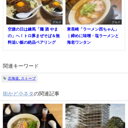
グルメ
グルメ
空腹の日は練馬「麺 酒 やま
東長崎「ラーメン西ちゃん」
の」へ！トロ豚まぜそば＆無
｜締めに味噌・塩ラーメンと
料追い飯の絶品ペアリング
海老ワンタン
関連キーワード
北海道､ストーブ
街かど小ネタ
の関連記事