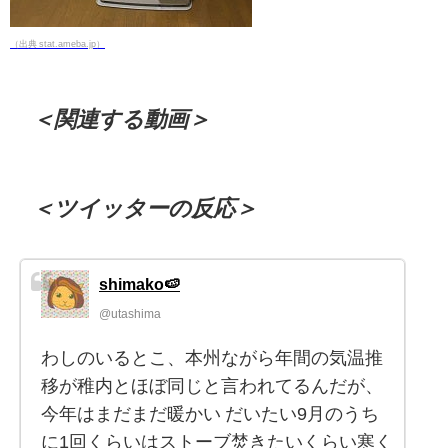
（出典 stat.ameba.jp）
＜関連する動画＞
＜ツイッターの反応＞
shimako🍉
@utashima
わしのいるとこ、本州ながら年間の気温推
移が稚内とほぼ同じと言われてるんだが、
今年はまだまだ暖かい だいたい9月のうち
に1回くらいはストーブ焚きたいくらい寒く