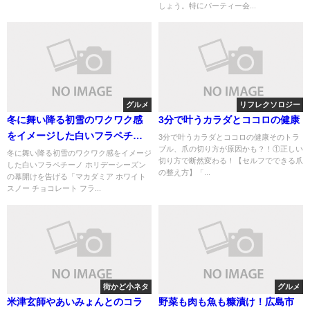
しょう。特にパーティー会...
グルメ
リフレクソロジー
冬に舞い降る初雪のワクワク感
3分で叶うカラダとココロの健康
をイメージした白いフラペチー
3分で叶うカラダとココロの健康 そのトラ
ブル、爪の切り方が原因かも？！ ①正しい
ノ 今日から発売
冬に舞い降る初雪のワクワク感をイメージ
切り方で断然変わる！ 【セルフでできる爪
した白いフラペチーノ ホリデーシーズン
の整え方】 「...
の幕開けを告げる「マカダミア ホワイト
スノー チョコレート フラ...
街かど小ネタ
グルメ
米津玄師やあいみょんとのコラ
野菜も肉も魚も糠漬け！広島市