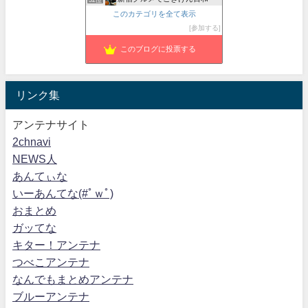
このカテゴリを全て表示
Foodie Blues：減酒逃避行
33位
参加する
紅子のセレブなグルメ日記
34位
このブログに投票する
リンク集
アンテナサイト
2chnavi
NEWS人
あんてぃな
いーあんてな(#ﾟｗﾟ)
おまとめ
ガッてな
キター！アンテナ
つべこアンテナ
なんでもまとめアンテナ
ブルーアンテナ