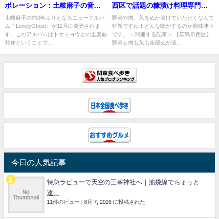
ボレーション：土岐麻子の音楽
西区で話題の糠漬け料理専門店
世界
をご紹介
土岐麻子の約3年ぶりとなるニューアルバ
野菜や肉、魚をぬか漬けでいただくなんて
ム『LonelyGhost』が12月に発売されま
斬新ですね！どんな味がするのか興味津々
す。このアルバムはトオミヨウとの全楽曲
です。 ＜関連する記事＞ 【広島市西区】
共作ということで...
野菜も肉も魚も全部ぬか漬...
今日の人気記事
特急ラビューで天空の三峯神社へ｜池袋線でちょっと
遠...
11件のビュー
|
8月 7, 2026 に投稿された