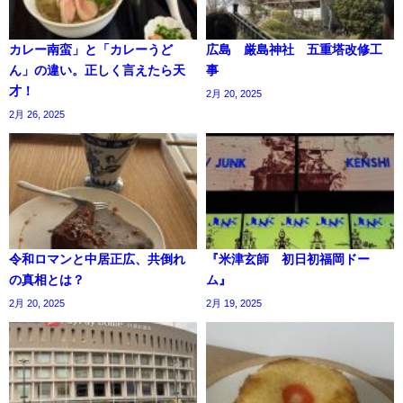
カレー南蛮」と「カレーうど
広島 厳島神社 五重塔改修工
ん」の違い。正しく言えたら天
事
才！
2月 20, 2025
2月 26, 2025
令和ロマンと中居正広、共倒れ
『米津玄師 初日初福岡ドー
の真相とは？
ム』
2月 20, 2025
2月 19, 2025