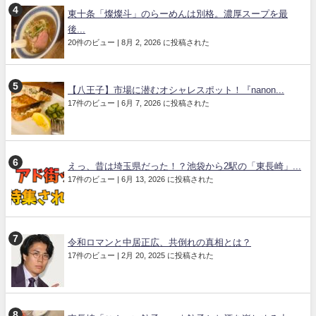
東十条「燦燦斗」のらーめんは別格。濃厚スープを最
後...
20件のビュー
|
8月 2, 2026 に投稿された
【八王子】市場に潜むオシャレスポット！『nanon...
17件のビュー
|
6月 7, 2026 に投稿された
えっ、昔は埼玉県だった！？池袋から2駅の「東長崎」...
17件のビュー
|
6月 13, 2026 に投稿された
令和ロマンと中居正広、共倒れの真相とは？
17件のビュー
|
2月 20, 2025 に投稿された