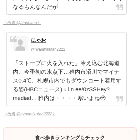
なるもんなんだが
（出典 @utashima）
にゃお
@nyaomikutan2222
「ストーブに火を入れた」冷え込む北海道
内、今季初の氷点下…稚内市沼川でマイナ
ス0.4℃、札幌市内でもダウンコート着用す
る姿(HBCニュース) u.lin.ee/0zSSHey?
mediad… 稚内は・・・・寒いよね🥹
（出典 @nyaomikutan2222）
食べ歩きランキングもチェック