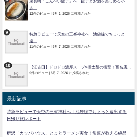
東長崎「こんぺい餃子」へ｜餃子とお酒を楽しめる小
さ...
12件のビュー
|
8月 1, 2026 に投稿された
特急ラビューで天空の三峯神社へ｜池袋線でちょっと
遠...
11件のビュー
|
8月 7, 2026 に投稿された
【江古田】ドロドロ濃厚スープ×極太麺の衝撃！百名店...
9件のビュー
|
6月 7, 2026 に投稿された
最新記事
特急ラビューで天空の三峯神社へ｜池袋線でちょっと遠出する
日帰り旅レポート
所沢「カッパハウス」とまとラーメン実食！常連が教える絶品