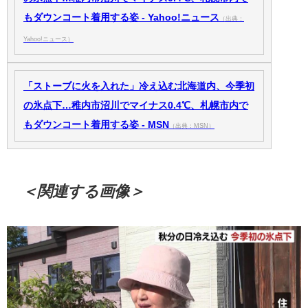
もダウンコート着用する姿 - Yahoo!ニュース
（出典：
Yahoo!ニュース）
「ストーブに火を入れた」冷え込む北海道内、今季初
の氷点下…稚内市沼川でマイナス0.4℃、札幌市内で
もダウンコート着用する姿 - MSN
（出典：MSN）
＜関連する画像＞