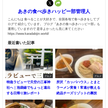
あきの食べ歩きハッピー部管理人
こんにちは 食べることが大好きで、全国各地で食べ歩きをしてブ
ログで 紹介しています。 ブログ『あきの食べ歩きハッピー部』も
運用していますので 是非よかったら見に来てください
https://www.karadabijin.world/
最近書いた記事
グルメ
グルメ
特急ラビューで天空の三峯神
所沢「カッパハウス」とまと
社へ｜池袋線でちょっと遠出
ラーメン実食！常連が教える
する日帰り旅レポート
絶品チーズリゾットの裏技