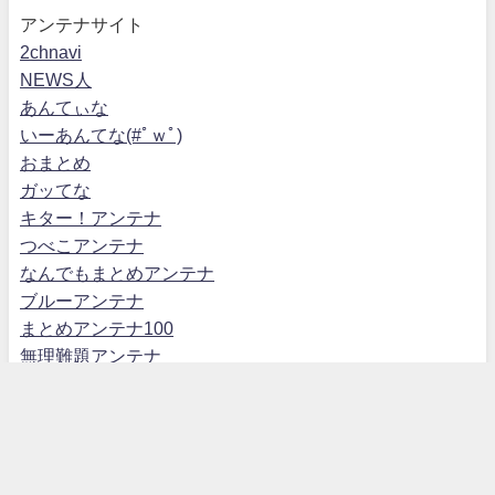
アンテナサイト
2chnavi
NEWS人
あんてぃな
いーあんてな(#ﾟｗﾟ)
おまとめ
ガッてな
キター！アンテナ
つべこアンテナ
なんでもまとめアンテナ
ブルーアンテナ
まとめアンテナ100
無理難題アンテナ
あきの食べ歩きハッピー部 All Rights Reserved.