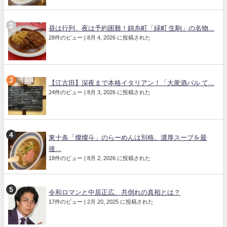
昼は行列、夜は予約困難！錦糸町「緑町 生駒」の名物...
28件のビュー
|
8月 4, 2026 に投稿された
【江古田】深夜まで本格イタリアン！「大衆酒バル て...
24件のビュー
|
8月 3, 2026 に投稿された
東十条「燦燦斗」のらーめんは別格。濃厚スープを最
後...
18件のビュー
|
8月 2, 2026 に投稿された
令和ロマンと中居正広、共倒れの真相とは？
17件のビュー
|
2月 20, 2025 に投稿された