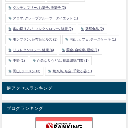
グルテンフリー､お菓子､洋菓子
(2)
アロマ､グレープフルーツ，ダイエット
(1)
爪の切り方､リフレクソロジー､健康
(2)
発酵食品
(2)
モンブラン､麻布台ヒルズ
(1)
岡山､カフェ､チーズケーキ
(1)
リフレクソロジー､健康
(4)
罰金､自転車､運転
(1)
中野
(1)
かみなりうどん､徳島県鳴門市
(1)
岡山､ラーメン
(3)
焼き鳥､名店､千駄ヶ谷
(1)
逆アクセスランキング
ブログランキング