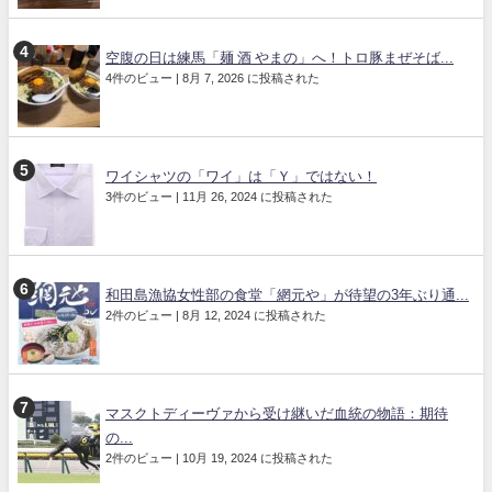
空腹の日は練馬「麺 酒 やまの」へ！トロ豚まぜそば...
4件のビュー
|
8月 7, 2026 に投稿された
ワイシャツの「ワイ」は「Ｙ」ではない！
3件のビュー
|
11月 26, 2024 に投稿された
和田島漁協女性部の食堂「網元や」が待望の3年ぶり通...
2件のビュー
|
8月 12, 2024 に投稿された
マスクトディーヴァから受け継いだ血統の物語：期待
の...
2件のビュー
|
10月 19, 2024 に投稿された