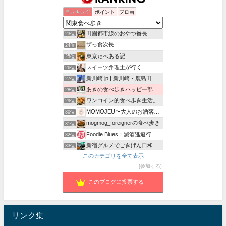
昭和の残り香を探して
ランキング
ポイント
ブロ画
21位
孤高の千葉グルメ
22位
田園都市線のおやつ番長
23位
ザっ食次長
24位
東京たべある記
25位
スイーツ弁理士が行く
26位
新川崎.jp | 新川崎・鹿島田の地域情報配信中！
27位
あきの食べ歩きハッピー部｜東長崎・西武池袋線沿線グルメ
28位
ワンコイン的食べ歩き生活。
29位
MOMOJEU〜大人のお洒落な旅とグルメ。
30位
mogmog_foreignerの食べ歩き
31位
Foodie Blues：減酒逃避行
32位
新宿グルメでごきげん日和
33位
このカテゴリを全て表示
紅子のセレブなグルメ日記
34位
参加する
荒夜の酒場ハンター
35位
このブログに投票する
リンク集