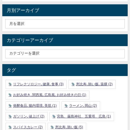
月別アーカイブ
カテゴリーアーカイブ
タグ
リフレクソロジー､健康､食事
(3)
恵比寿､賄い飯､薬膳
(2)
お好み焼き､関西風､広島風､お好み焼きの日
(1)
発酵食品､腸内環境､美肌
(1)
ラーメン､岡山
(2)
ガソリン､値上げ
(2)
宮島、厳島神社、五重塔、広島
(1)
スパイスカレー
(2)
恵比寿､賄い飯
(5)