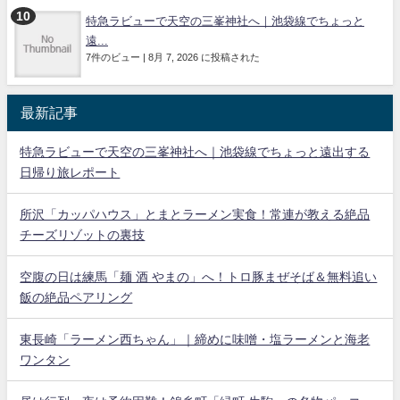
特急ラビューで天空の三峯神社へ｜池袋線でちょっと
遠...
7件のビュー
|
8月 7, 2026 に投稿された
最新記事
特急ラビューで天空の三峯神社へ｜池袋線でちょっと遠出する
日帰り旅レポート
所沢「カッパハウス」とまとラーメン実食！常連が教える絶品
チーズリゾットの裏技
空腹の日は練馬「麺 酒 やまの」へ！トロ豚まぜそば＆無料追い
飯の絶品ペアリング
東長崎「ラーメン西ちゃん」｜締めに味噌・塩ラーメンと海老
ワンタン