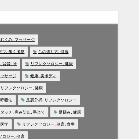
､むくみ､マッサージ
ズマ､歩く肺炎
爪の切り方､健康
､背骨､腰
リフレクソロジー､健康
マッサージ
健康､美ボディ
､リフレクソロジー､健康
､呼吸法
足裏分析､リフレクソロジー
トタッチ､痛み防止､手当て
足揉み､健康
洋医学
リフレクソロジー､健康､食事
ソロジー､健康