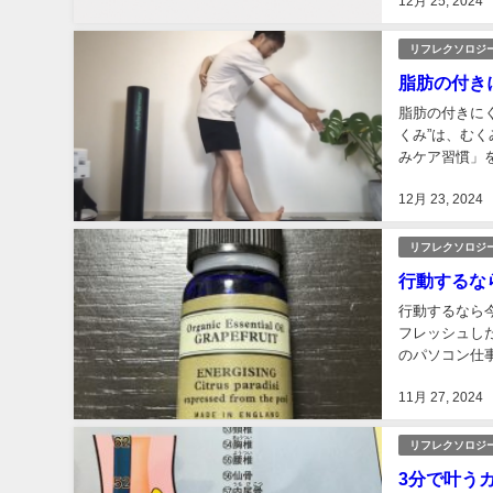
12月 25, 2024
リフレクソロジ
脂肪の付き
脂肪の付きに
くみ”は、む
みケア習慣」
１日10分程度
12月 23, 2024
リフレクソロジ
行動するな
行動するなら
フレッシュし
のパソコン仕
してみましょう
11月 27, 2024
リフレクソロジ
3分で叶う