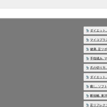
ダイエット
マイコプラ
健康､足ツボ
手指揉み､
爪の切り方
ダイエット
癒し､ソフ
断捨離､東
足リフレク