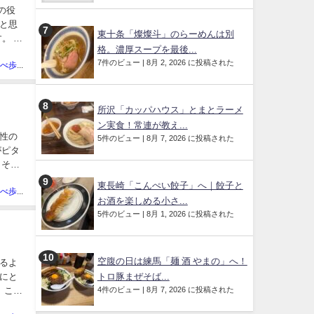
の役
と思
東十条「燦燦斗」のらーめんは別
 2.
格。濃厚スープを最後...
7件のビュー
|
8月 2, 2026 に投稿された
あきの食べ歩きハッピー部管理人
所沢「カッパハウス」とまとラーメ
ン実食！常連が教え...
慢性の
5件のビュー
|
8月 7, 2026 に投稿された
がピタ
 その
東長崎「こんぺい餃子」へ｜餃子と
あきの食べ歩きハッピー部管理人
お酒を楽しめる小さ...
5件のビュー
|
8月 1, 2026 に投稿された
空腹の日は練馬「麺 酒 やまの」へ！
るよ
トロ豚まぜそば...
にと
4件のビュー
|
8月 7, 2026 に投稿された
。この