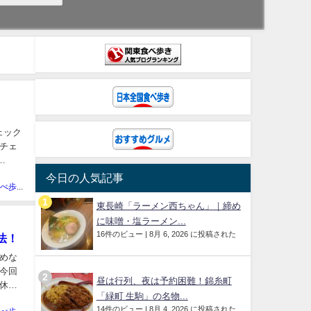
ェック
フチェ
今日の人気記事
あきの食べ歩きハッピー部管理人
東長崎「ラーメン西ちゃん」｜締め
に味噌・塩ラーメン...
16件のビュー
|
8月 6, 2026 に投稿された
法！
めな
今回
昼は行列、夜は予約困難！錦糸町
休息
「緑町 生駒」の名物...
14件のビュー
|
8月 4, 2026 に投稿された