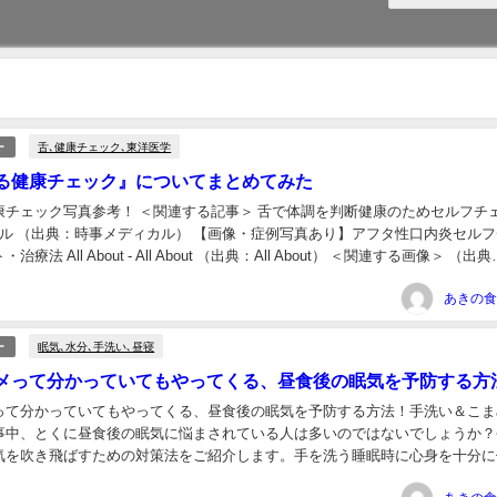
舌､健康チェック､東洋医学
ー
る健康チェック』についてまとめてみた
康チェック写真参考！ ＜関連する記事＞ 舌で体調を判断健康のためセルフチ
カル （出典：時事メディカル） 【画像・症例写真あり】アフタ性口内炎セル
療法 All About - All About （出典：All About） ＜関連する画像＞ （出典
眠気､水分､手洗い､昼寝
ー
メって分かっていてもやってくる、昼食後の眠気を予防する方
って分かっていてもやってくる、昼食後の眠気を予防する方法！手洗い＆こま
事中、とくに昼食後の眠気に悩まされている人は多いのではないでしょうか？
気を吹き飛ばすための対策法をご紹介します。手を洗う睡眠時に心身を十分に
、体内の温度を下げることが必要です。ヒトは就寝の...