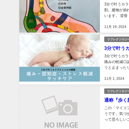
3分で叶うカ
割。建物が崩
います。 背骨
手を軽く握り、
11月 19, 2024
リフレクソロジ
3分で叶う
3分で叶うカラ
痛みの軽減◎
リと止まった
ホルモンの名前
11月 1, 2024
リフレクソロジ
通称『歩く
この「マイコ
うです。気づ
って恐ろしい
機会に、感染症