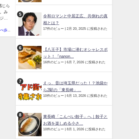
感じら
。み
令和ロマンと中居正広、共倒れの真
ジし
相とは？
17件のビュー
|
2月 20, 2025 に投稿された
あきの食べ歩きハッピー部管理人
【八王子】市場に潜むオシャレスポ
ット！『nanon...
16件のビュー
|
6月 7, 2026 に投稿された
えっ、昔は埼玉県だった！？池袋か
ら2駅の「東長崎」...
10件のビュー
|
6月 13, 2026 に投稿された
東長崎「こんぺい餃子」へ｜餃子と
お酒を楽しめる小さ...
10件のビュー
|
8月 1, 2026 に投稿された