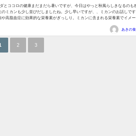
ラダとココロの健康 まだまだら暑いですが、今日はやっと秋風らしきなるのも
早生のミカンも少し並びだしましたね。少し早いですが、、ミカンのお話しです
病や高脂血症に効果的な栄養素がぎっしり。 ミカンに含まれる栄養素でイメー
ミンＣです。 Ｍ玉のミカンを２個食...
1
2
3