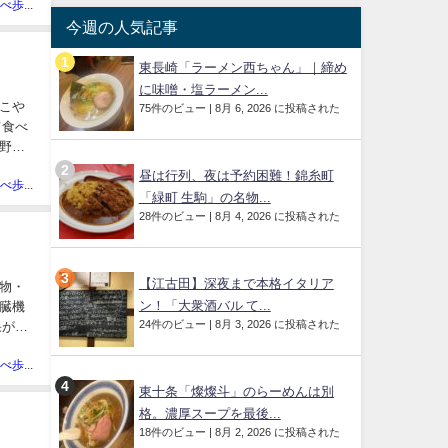
あきの食べ歩きハッピー部管理人
今週の人気記事
東長崎「ラーメン西ちゃん」｜締め
に味噌・塩ラーメン...
のこや
75件のビュー
|
8月 6, 2026 に投稿された
て食べ
野菜
昼は行列、夜は予約困難！錦糸町
あきの食べ歩きハッピー部管理人
「緑町 生駒」の名物...
28件のビュー
|
8月 4, 2026 に投稿された
【江古田】深夜まで本格イタリア
煮物・
ン！「大衆酒バル て...
臓機
24件のビュー
|
8月 3, 2026 に投稿された
果がア
あきの食べ歩きハッピー部管理人
東十条「燦燦斗」のらーめんは別
格。濃厚スープを最後...
18件のビュー
|
8月 2, 2026 に投稿された