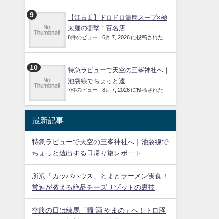
【江古田】ドロドロ濃厚スープ×極
太麺の衝撃！百名店...
8件のビュー
|
6月 7, 2026 に投稿された
特急ラビューで天空の三峯神社へ｜
池袋線でちょっと遠...
7件のビュー
|
8月 7, 2026 に投稿された
最新記事
特急ラビューで天空の三峯神社へ｜池袋線で
ちょっと遠出する日帰り旅レポート
所沢「カッパハウス」とまとラーメン実食！
常連が教える絶品チーズリゾットの裏技
空腹の日は練馬「麺 酒 やまの」へ！トロ豚