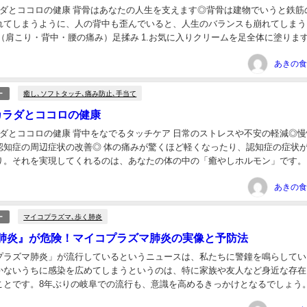
ラダとココロの健康 背骨はあなたの人生を支えます◎背骨は建物でいうと鉄筋
れてしまうように、人の背中も歪んでいると、人生のバランスも崩れてしまう
（肩こり・背中・腰の痛み）足揉み 1.お気に入りクリームを足全体に塗ります。
足の内側を指の関節で54→55→56...
癒し､ソフトタッチ､痛み防止､手当て
ー
カラダとココロの健康
ダとココロの健康 背中をなでるタッチケア 日常のストレスや不安の軽減◎ 
 認知症の周辺症状の改善◎ 体の痛みが驚くほど軽くなったり、認知症の症状
り。それを実現してくれるのは、あなたの体の中の「癒やしホルモン」です。
は「オキシトシン」。 親しい...
マイコプラズマ､歩く肺炎
ー
肺炎』が危険！マイコプラズマ肺炎の実像と予防法
プラズマ肺炎」が流行しているというニュースは、私たちに警鐘を鳴らしてい
かないうちに感染を広めてしまうというのは、特に家族や友人など身近な存在
ことです。8年ぶりの岐阜での流行も、意識を高めるきっかけとなるでしょう
の知識を再確認し、日常生活での予防策を強化する...