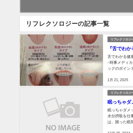
リフレクソロジーの記事一覧
リフレクソロジ
『舌でわか
舌でわかる健
- 時事メディ
ックのポイント・治
chuiga...
1月 21, 2025
リフレクソロジ
眠っちゃダ
眠っちゃダメ
水分摂取を仕
は、困った眠
させるためには