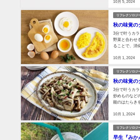
10月 5, 2024
リフレクソロジ
秋の味覚の
3分で叶うカ
野菜と合わせ
ることで、消
やきのこと合わ
10月 1, 2024
リフレクソロジ
秋の味覚の
3分で叶うカ
炒めものなど
能のはたらき
ップします。 ↓
10月 1, 2024
リフレクソロジ
早生『みか