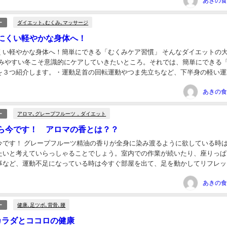
ダイエット､むくみ､マッサージ
ー
にくい軽やかな身体へ！
くい軽やかな身体へ！簡単にできる「むくみケア習慣」 そんなダイエットの大
くみやすい冬こそ意識的にケアしていきたいところ。それでは、簡単にできる
を３つ紹介します。・運動足首の回転運動やつま先立ちなど、下半身の軽い運
は行うようにしましょう。また、階段を使うな...
アロマ､グレープフルーツ，ダイエット
ー
ら今です！ アロマの香とは？？
今です！ グレープフルーツ精油の香りが全身に染み渡るように欲している時
たいと考えていらっしゃることでしょう。室内での作業が続いたり、座りっぱ
事など、運動不足になっている時は今すぐ部屋を出て、足を動かしてリフレッ
！ もっと大きなテーマとしては魂が変化を望んで...
健康､足ツボ､背骨､腰
ー
カラダとココロの健康