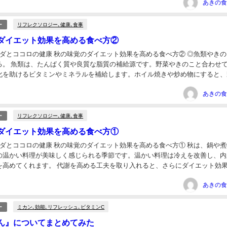
リフレクソロジー､健康､食事
ー
ダイエット効果を高める食べ方②
ラダとココロの健康 秋の味覚のダイエット効果を高める食べ方② ◎魚類やき
る。 魚類は、たんぱく質や良質な脂質の補給源です。野菜やきのこと合わせ
化を助けるビタミンやミネラルを補給します。ホイル焼きや炒め物にすると、
せやすいのでおすすめです。 ◎フルーツは食...
リフレクソロジー､健康､食事
ー
ダイエット効果を高める食べ方①
ラダとココロの健康 秋の味覚のダイエット効果を高める食べ方① 秋は、鍋や
の温かい料理が美味しく感じられる季節です。温かい料理は冷えを改善し、内
を高めてくれます。 代謝を高める工夫を取り入れると、さらにダイエット効
↓↓↓↓ 1.きのこ類：ピリ辛調味料のち...
ミカン､効能､リフレッシュ､ビタミンC
ー
ん』についてまとめてみた