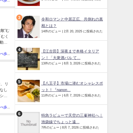
あきの食べ歩きハッピー部管理人
令和ロマンと中居正広、共倒れの真
相とは？
敵“む
14件のビュー
|
2月 20, 2025 に投稿された
「むく
動を
【江古田】深夜まで本格イタリア
あきの食べ歩きハッピー部管理人
ン！「大衆酒バル て...
13件のビュー
|
8月 3, 2026 に投稿された
【八王子】市場に潜むオシャレスポ
は、リ
ット！『nanon...
なし
11件のビュー
|
6月 7, 2026 に投稿された
シュ
あきの食べ歩きハッピー部管理人
特急ラビューで天空の三峯神社へ｜
池袋線でちょっと遠...
7件のビュー
|
8月 7, 2026 に投稿された