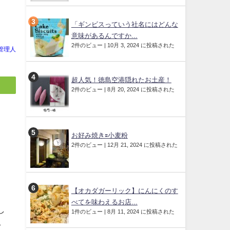
「ギンビスっていう社名にはどんな
意味があるんですか...
2件のビュー
|
10月 3, 2024 に投稿された
管理人
超人気！徳島空港隠れたお土産！
2件のビュー
|
8月 20, 2024 に投稿された
お好み焼き🟰小麦粉
2件のビュー
|
12月 21, 2024 に投稿された
【オカダガーリック】にんにくのす
べてを味わえるお店...
し
1件のビュー
|
8月 11, 2024 に投稿された
を