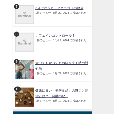
3分で叶うカラダとココロの健康
）
1件のビュー
|
8月 22, 2024 に投稿された
き
カフェインコントロール？
1件のビュー
|
10月 1, 2024 に投稿された
ら
り
食べても食べてもお腹が空く時の対
処法
1件のビュー
|
1月 22, 2025 に投稿された
す
健康に良い「発酵食品」の魅力と効
能とは？ 発酵の秘...
1件のビュー
|
8月 12, 2024 に投稿された
、