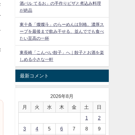
酒バル てるお」の手作りピザと煮込み料理
お
が絶品
入
と
東十条「燦燦斗」のらーめんは別格。濃厚ス
す
ープを最後まで飲み干せる、並んででも食べ
たい至高の一杯
除
東長崎「こんぺい餃子」へ｜餃子とお酒を楽
しめる小さな一軒
最新コメント
2026年8月
月
火
水
木
金
土
日
1
2
3
4
5
6
7
8
9