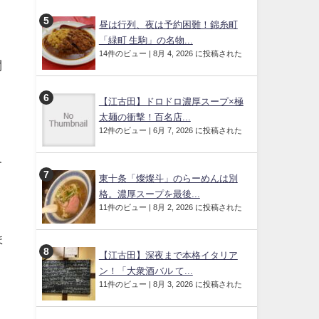
昼は行列、夜は予約困難！錦糸町
「緑町 生駒」の名物...
14件のビュー
|
8月 4, 2026 に投稿された
問
【江古田】ドロドロ濃厚スープ×極
太麺の衝撃！百名店...
12件のビュー
|
6月 7, 2026 に投稿された
合
東十条「燦燦斗」のらーめんは別
格。濃厚スープを最後...
11件のビュー
|
8月 2, 2026 に投稿された
ま
【江古田】深夜まで本格イタリア
ン！「大衆酒バル て...
。
11件のビュー
|
8月 3, 2026 に投稿された
こ