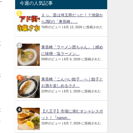
す
今週の人気記事
えっ、昔は埼玉県だった！？池袋か
ら2駅の「東長崎」...
76件のビュー
|
6月 13, 2026 に投稿された
正
東長崎「ラーメン西ちゃん」｜締め
に味噌・塩ラーメン...
59件のビュー
|
8月 6, 2026 に投稿された
承
東長崎「こんぺい餃子」へ｜餃子と
お酒を楽しめる小さ...
22件のビュー
|
8月 1, 2026 に投稿された
ト
不
【八王子】市場に潜むオシャレスポ
ット！『nanon...
に
15件のビュー
|
6月 7, 2026 に投稿された