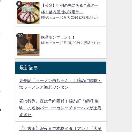
ザ
【荻窪】行列の先にある至高の一
杯！都内屈指の味噌ラ...
8件のビュー
|
6月 7, 2026 に投稿された
用
絶品モンブラン！！
8件のビュー
|
9月 25, 2024 に投稿された
て
最新記事
う
東長崎「ラーメン西ちゃん」｜締めに味噌・
、
塩ラーメンと海老ワンタン
ン
イ
昼は行列、夜は予約困難！錦糸町「緑町 生
駒」の名物パーコーカレーチャーハンが圧巻
の
すぎた
【江古田】深夜まで本格イタリアン！「大衆