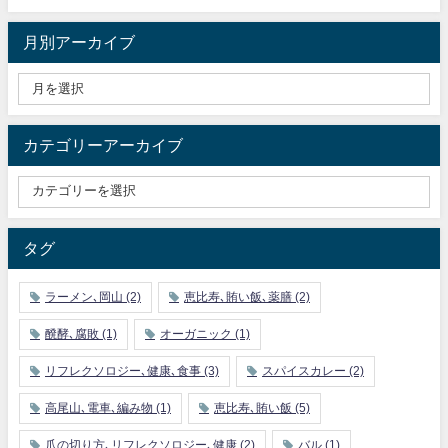
月別アーカイブ
カテゴリーアーカイブ
タグ
ラーメン､岡山
(2)
恵比寿､賄い飯､薬膳
(2)
醗酵､腐敗
(1)
オーガニック
(1)
リフレクソロジー､健康､食事
(3)
スパイスカレー
(2)
高尾山､電車､編み物
(1)
恵比寿､賄い飯
(5)
爪の切り方､リフレクソロジー､健康
(2)
バル
(1)