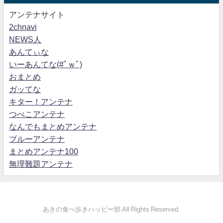
アンテナサイト
2chnavi
NEWS人
あんてぃな
いーあんてな(#ﾟｗﾟ)
おまとめ
ガッてな
キター！アンテナ
つべこアンテナ
なんでもまとめアンテナ
ブルーアンテナ
まとめアンテナ100
無理難題アンテナ
あきの食べ歩きハッピー部 All Rights Reserved.