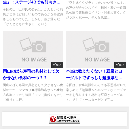
生」：ステージ4Bでも前向きに
「空を泳ぐクジラ」に会いたい皆さん！こ
の連休がチャンスです 福岡・海の中道海
仕事を続ける理由
今回の山田五郎氏の公表は、がんという病
浜公園で超最高なイベント開催天高く、ク
気がどれほど難しいものであるかを再認識
ジラ泳ぐ秋――。そんな風景...
させるものでした。しかし、彼が選んだ
「がんとともに生きる」という...
グルメ
グルメ
岡山のばら寿司の具材として欠
本当は教えたくない！豆腐とヨ
かせない食材の一つ？？
ーグルトでずっしり超濃厚なチ
ーズケーキ【糖質オフ／グルテ
岡山のばら寿司の具材として欠かせない食
今回は、食事制限中の方でも罪悪感ゼロで
材の一つ！ママカリ ◆標準和名 サッパ ◆地
楽しめる「超濃厚＆ヘルシー」なチーズケ
ンフリー】
方名称 ママカリ 特徴 「ママ（御飯）をカリ
ーキを作ります！材料は豆腐とヨーグル
（借り）に行...
ト、そしてトースターだけで完...