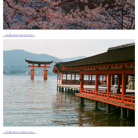
（出典 www.pixpot.net）
（出典 www.veltra.com）