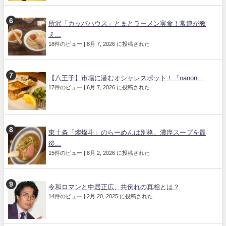
所沢「カッパハウス」とまとラーメン実食！常連が教
え...
18件のビュー
|
8月 7, 2026 に投稿された
【八王子】市場に潜むオシャレスポット！『nanon...
17件のビュー
|
6月 7, 2026 に投稿された
東十条「燦燦斗」のらーめんは別格。濃厚スープを最
後...
15件のビュー
|
8月 2, 2026 に投稿された
令和ロマンと中居正広、共倒れの真相とは？
14件のビュー
|
2月 20, 2025 に投稿された