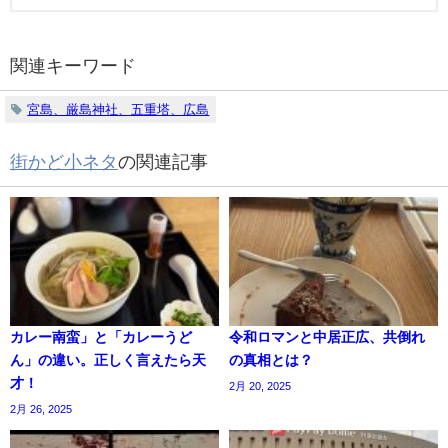
関連キーワード
宮島、厳島神社、五重塔、広島
街かど小ネタ
の関連記事
カレー南蛮」と「カレーうど
令和ロマンと中居正広、共倒れ
ん」の違い。正しく言えたら天
の真相とは？
才！
2月 20, 2025
2月 26, 2025