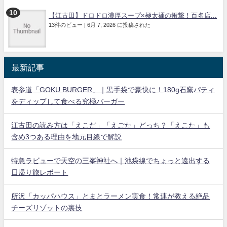
【江古田】ドロドロ濃厚スープ×極太麺の衝撃！百名店...
13件のビュー
|
6月 7, 2026 に投稿された
最新記事
表参道「GOKU BURGER」｜黒手袋で豪快に！180g石窯パティ
をディップして食べる究極バーガー
江古田の読み方は「えこだ」「えごた」どっち？「えこた」も
含め3つある理由を地元目線で解説
特急ラビューで天空の三峯神社へ｜池袋線でちょっと遠出する
日帰り旅レポート
所沢「カッパハウス」とまとラーメン実食！常連が教える絶品
チーズリゾットの裏技