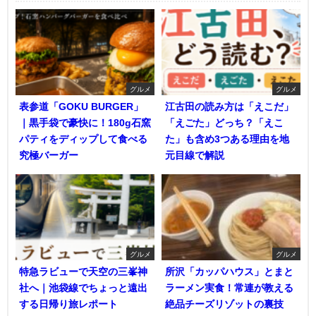
グルメ
グルメ
表参道「GOKU BURGER」
江古田の読み方は「えこだ」
｜黒手袋で豪快に！180g石窯
「えごた」どっち？「えこ
パティをディップして食べる
た」も含め3つある理由を地
究極バーガー
元目線で解説
グルメ
グルメ
特急ラビューで天空の三峯神
所沢「カッパハウス」とまと
社へ｜池袋線でちょっと遠出
ラーメン実食！常連が教える
する日帰り旅レポート
絶品チーズリゾットの裏技