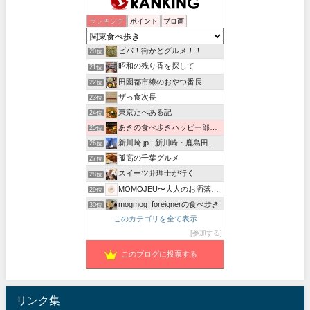
パラリーガルの食べ歩き日記
ランキング
ポイント
ブロ画
18位
どっか行ったりなんか食べたりの記録
19位
ビバ！街かどグルメ！！
20位
昭和の残り香を探して
21位
田園都市線のおやつ番長
22位
ザっ食次長
23位
東京たべある記
24位
あきの食べ歩きハッピー部｜東長崎・西武池袋線沿線グルメ
25位
新川崎.jp | 新川崎・鹿島田の地域情報配信中！
26位
孤高の千葉グルメ
27位
スイーツ弁理士が行く
28位
MOMOJEU〜大人のお洒落な旅とグルメ。
29位
mogmog_foreignerの食べ歩き
30位
このカテゴリを全て表示
ワンコイン的食べ歩き生活。
31位
参加する
Foodie Blues：減酒逃避行
32位
このブログに投票する
リンク集