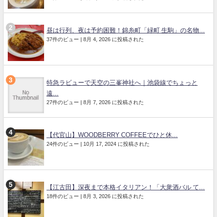
昼は行列、夜は予約困難！錦糸町「緑町 生駒」の名物...
37件のビュー
|
8月 4, 2026 に投稿された
特急ラビューで天空の三峯神社へ｜池袋線でちょっと
遠...
27件のビュー
|
8月 7, 2026 に投稿された
【代官山】WOODBERRY COFFEEでひと休...
24件のビュー
|
10月 17, 2024 に投稿された
【江古田】深夜まで本格イタリアン！「大衆酒バル て...
18件のビュー
|
8月 3, 2026 に投稿された