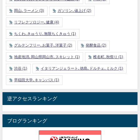
岡山､ラーメン
(3)
ガソリン､値上げ
(2)
リフレクソロジー､健康
(4)
ちくわ､きゅうり､無限ちくきゅう
(1)
グルテンフリー､お菓子､洋菓子
(2)
発酵食品
(2)
地産地消､岡山県岡山市､スキレット
(1)
椎名町､秋祭り
(1)
渋谷
(1)
イタリアンジェラート､徳島､ドルチェ､ミルク
(1)
早稲田大学､キャンパス
(1)
逆アクセスランキング
ブログランキング