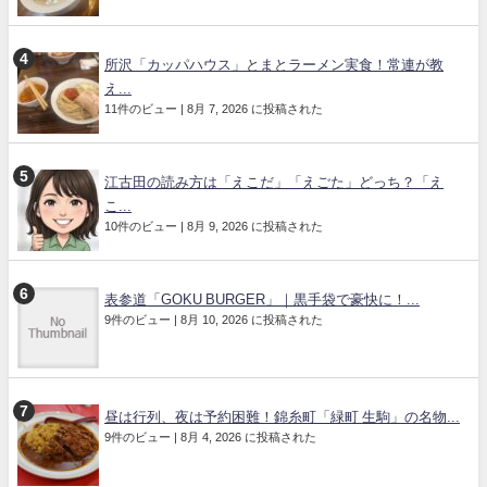
所沢「カッパハウス」とまとラーメン実食！常連が教
え...
11件のビュー
|
8月 7, 2026 に投稿された
江古田の読み方は「えこだ」「えごた」どっち？「え
こ...
10件のビュー
|
8月 9, 2026 に投稿された
表参道「GOKU BURGER」｜黒手袋で豪快に！...
9件のビュー
|
8月 10, 2026 に投稿された
昼は行列、夜は予約困難！錦糸町「緑町 生駒」の名物...
9件のビュー
|
8月 4, 2026 に投稿された