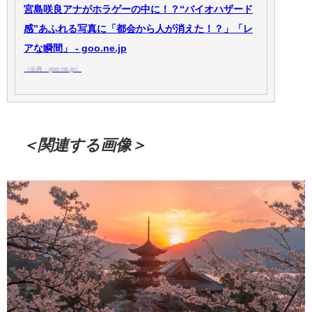
宮島咲良アナがホラゲーの中に！？“バイオハザード
感”あふれる写真に「都会から人が消えた！？」「レ
アな瞬間」 - goo.ne.jp
（出典：goo.ne.jp）
＜関連する画像＞