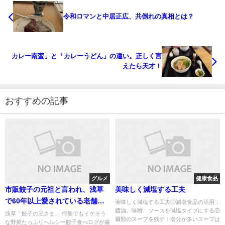
令和ロマンと中居正広、共倒れの真相とは？
カレー南蛮」と「カレーうどん」の違い。正しく言
えたら天才！
おすすめの記事
グルメ
健康食品
市販餃子の元祖と言われ、浅草
美味しく減塩する工夫
で60年以上愛されている老舗の
美味しく減塩する工夫①減塩食品の活用：
醬油、味噌、ソースを減塩タイプにする②
町中華「餃子の王さま」
浅草「餃子の王さま」 何個でもイケそう
麺類のスープを残す：塩分が多いスープは
な野菜たっぷりヘルシー餃子食べログが厳