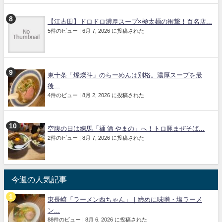
【江古田】ドロドロ濃厚スープ×極太麺の衝撃！百名店...
5件のビュー
|
6月 7, 2026 に投稿された
東十条「燦燦斗」のらーめんは別格。濃厚スープを最
後...
4件のビュー
|
8月 2, 2026 に投稿された
空腹の日は練馬「麺 酒 やまの」へ！トロ豚まぜそば...
2件のビュー
|
8月 7, 2026 に投稿された
今週の人気記事
東長崎「ラーメン西ちゃん」｜締めに味噌・塩ラーメ
ン...
88件のビュー
|
8月 6, 2026 に投稿された