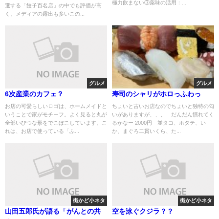
極力飲まない③薬味の活用：...
選する「餃子百名店」の中でも評価が高
く、メディアの露出も多いこの...
グルメ
グルメ
6次産業のカフェ？
寿司のシャリがホロっふわっ
お店の可愛らしいロゴは、ホームメイドと
ちょいと古いお店なのでちょいと独特の匂
いうことで家がモチーフ。よく見ると丸が
いがありますが、、、 だんだん慣れてく
全部いびつな形をでこぼこしています。こ
るかなー 2000円 並タコ、ホタテ、い
れは、お店で使っている「ふ...
か、まぐろ二貫いくら、た...
街かど小ネタ
街かど小ネタ
山田五郎氏が語る「がんとの共
空を泳ぐクジラ？？