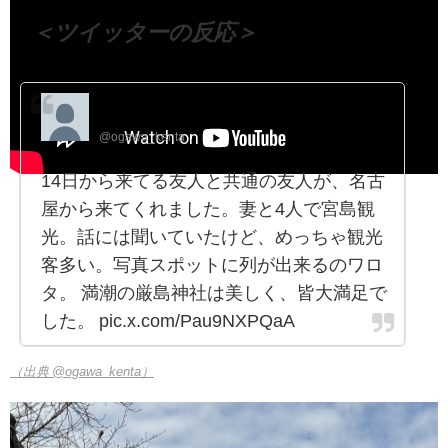
＜ツイッターの反応＞
おがわけんた
@ogawa_kenta
14日から来てる友人と共通の友人が、名古
屋から来てくれました。妻と4人で宮島観
光。話には聞いていたけど、めっちゃ観光
客多い。写真スポットに列が出来るのワロ
タ。 満潮の厳島神社は美しく、皆大満足で
した。 pic.x.com/Pau9NXPQaA
（出典 @ogawa_kenta）