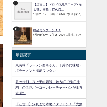
【江古田】ドロドロ濃厚スープ×極
太麺の衝撃！百名店...
12件のビュー
|
6月 7, 2026 に投稿された
絶品モンブラン！！
6件のビュー
|
9月 25, 2024 に投稿された
最新記事
東長崎「ラーメン西ちゃん」｜締めに味噌・
塩ラーメンと海老ワンタン
昼は行列、夜は予約困難！錦糸町「緑町 生
駒」の名物パーコーカレーチャーハンが圧巻
すぎた
【江古田】深夜まで本格イタリアン！「大衆