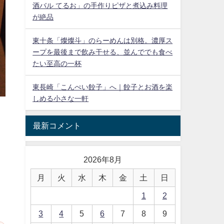
酒バル てるお」の手作りピザと煮込み料理
が絶品
東十条「燦燦斗」のらーめんは別格。濃厚ス
ープを最後まで飲み干せる、並んででも食べ
たい至高の一杯
東長崎「こんぺい餃子」へ｜餃子とお酒を楽
しめる小さな一軒
最新コメント
2026年8月
月
火
水
木
金
土
日
1
2
3
4
5
6
7
8
9