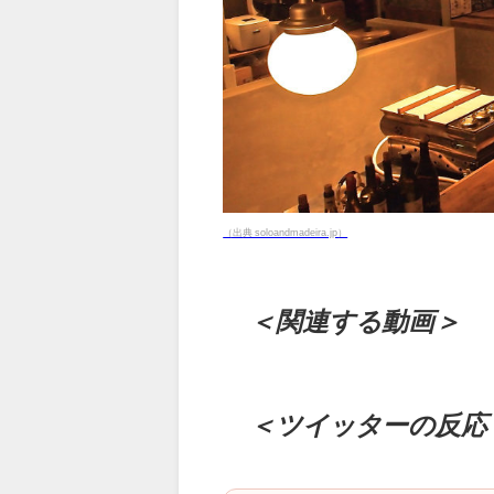
（出典 soloandmadeira.jp）
＜関連する動画＞
＜ツイッターの反応