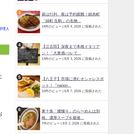
昼は行列、夜は予約困難！錦糸町
「緑町 生駒」の名物...
14件のビュー
|
8月 4, 2026 に投稿された
管理人
【江古田】深夜まで本格イタリア
ン！「大衆酒バル て...
13件のビュー
|
8月 3, 2026 に投稿された
た
【八王子】市場に潜むオシャレスポ
ット！『nanon...
10件のビュー
|
6月 7, 2026 に投稿された
。
東十条「燦燦斗」のらーめんは別
お
格。濃厚スープを最後...
7件のビュー
|
8月 2, 2026 に投稿された