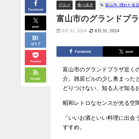
グルメ
食べ歩き
富山市､隠れた名
Facebook
富山市のグランドプ
post
8月 31, 2024
8月 31, 2024
はてブ
Facebook
post
Pocket
富山市のグランドプラザ近く
介。雑居ビルの少し奥まった
Feedly
どりつけない、知る人ぞ知る
昭和レトロなセンスが光る空
「いいお酒といい料理に出会
すすめ。