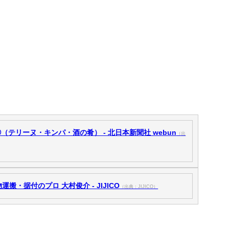
テリーヌ・キンパ・酒の肴） - 北日本新聞社 webun
（出
搬・据付のプロ 大村俊介 - JIJICO
（出典：JIJICO）