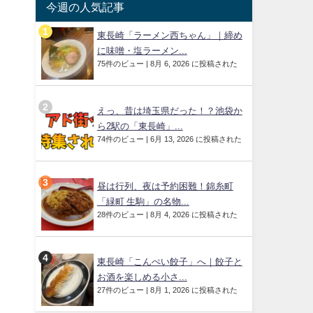
今週の人気記事
東長崎「ラーメン西ちゃん」｜締め
に味噌・塩ラーメン...
75件のビュー
|
8月 6, 2026 に投稿された
えっ、昔は埼玉県だった！？池袋か
ら2駅の「東長崎」...
74件のビュー
|
6月 13, 2026 に投稿された
昼は行列、夜は予約困難！錦糸町
「緑町 生駒」の名物...
28件のビュー
|
8月 4, 2026 に投稿された
東長崎「こんぺい餃子」へ｜餃子と
お酒を楽しめる小さ...
27件のビュー
|
8月 1, 2026 に投稿された