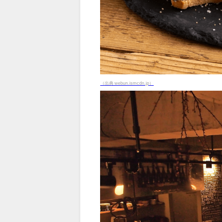
（出典 webun.ismcdn.jp）