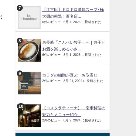
。
【江古田】ドロドロ濃厚スープ×極
太麺の衝撃！百名店...
ポ
6件のビュー
|
6月 7, 2026 に投稿された
東長崎「こんぺい餃子」へ｜餃子と
お酒を楽しめる小さ...
6件のビュー
|
8月 1, 2026 に投稿された
カラダの細胞が喜ぶ お取寄せ
2件のビュー
|
8月 21, 2024 に投稿された
【コスタラティーナ】 南米料理の
魅力とメニュー紹介...
2件のビュー
|
8月 9, 2024 に投稿された