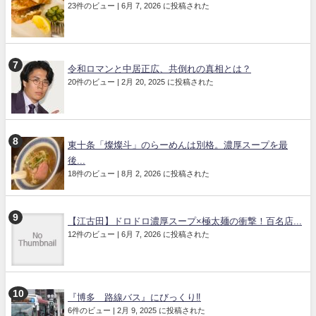
23件のビュー
|
6月 7, 2026 に投稿された
令和ロマンと中居正広、共倒れの真相とは？
20件のビュー
|
2月 20, 2025 に投稿された
東十条「燦燦斗」のらーめんは別格。濃厚スープを最
後...
18件のビュー
|
8月 2, 2026 に投稿された
【江古田】ドロドロ濃厚スープ×極太麺の衝撃！百名店...
12件のビュー
|
6月 7, 2026 に投稿された
『博多 路線バス』にびっくり‼️
6件のビュー
|
2月 9, 2025 に投稿された