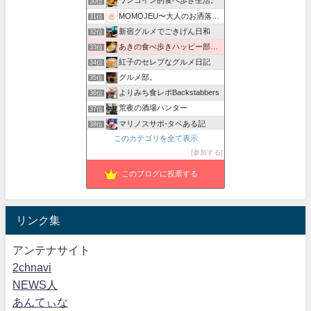
ワンコイン的食べ歩き生活。
30位
MOMOJEU〜大人のお洒落な旅とグルメ。
31位
新宿グルメでごきげん日和
32位
あきの食べ歩きハッピー部｜東長崎・西武池袋線沿線グルメ
33位
紅子のセレブなグルメ日記
34位
グルメ部。
35位
よりみち食レポBackstabbers
36位
荒夜の酒場ハンター
37位
マリノスサポ-タベある記
38位
このカテゴリを全て表示
館山、南房総のランチ、グルメ、カフェおすすめ情報
39位
参加する
もやドカ
40位
このブログに投票する
リンク集
アンテナサイト
2chnavi
NEWS人
あんてぃな