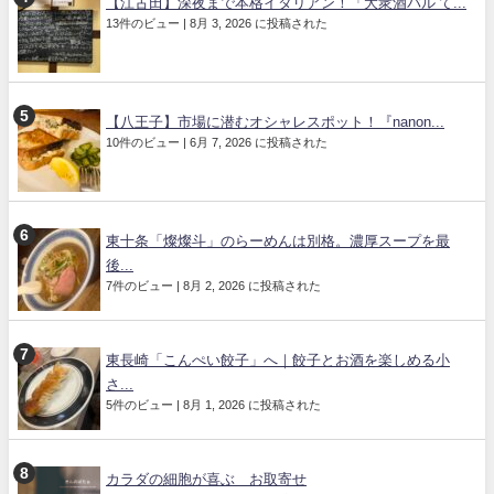
【江古田】深夜まで本格イタリアン！「大衆酒バル て...
13件のビュー
|
8月 3, 2026 に投稿された
【八王子】市場に潜むオシャレスポット！『nanon...
10件のビュー
|
6月 7, 2026 に投稿された
東十条「燦燦斗」のらーめんは別格。濃厚スープを最
後...
7件のビュー
|
8月 2, 2026 に投稿された
東長崎「こんぺい餃子」へ｜餃子とお酒を楽しめる小
さ...
5件のビュー
|
8月 1, 2026 に投稿された
カラダの細胞が喜ぶ お取寄せ