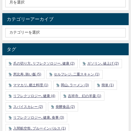
カテゴリーアーカイブ
タグ
爪の切り方､リフレクソロジー､健康
(2)
ガソリン､値上げ
(2)
恵比寿､賄い飯
(5)
セルフレジ､二重スキャン
(1)
ママカリ､郷土料理
(1)
岡山､ラーメン
(3)
簡単
(1)
リフレクソロジー､健康
(4)
吉祥寺、幻の羊羹
(1)
スパイスカレー
(2)
発酵食品
(2)
リフレクソロジー､健康､食事
(3)
入間航空祭､ブルーインパルス
(1)