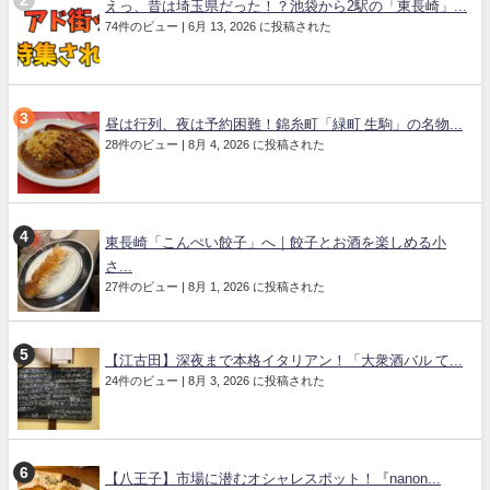
えっ、昔は埼玉県だった！？池袋から2駅の「東長崎」...
74件のビュー
|
6月 13, 2026 に投稿された
昼は行列、夜は予約困難！錦糸町「緑町 生駒」の名物...
28件のビュー
|
8月 4, 2026 に投稿された
東長崎「こんぺい餃子」へ｜餃子とお酒を楽しめる小
さ...
27件のビュー
|
8月 1, 2026 に投稿された
【江古田】深夜まで本格イタリアン！「大衆酒バル て...
24件のビュー
|
8月 3, 2026 に投稿された
【八王子】市場に潜むオシャレスポット！『nanon...