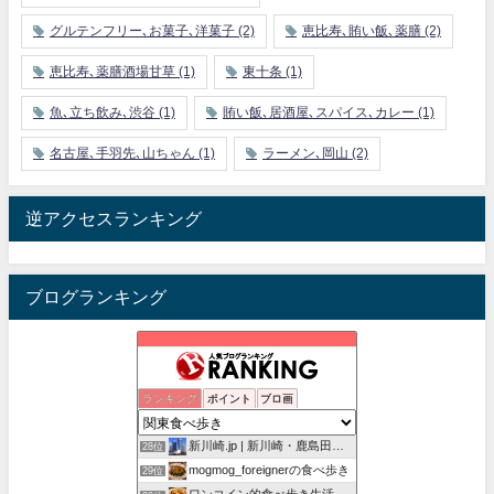
グルテンフリー､お菓子､洋菓子
(2)
恵比寿､賄い飯､薬膳
(2)
恵比寿､薬膳酒場甘草
(1)
東十条
(1)
魚､立ち飲み､渋谷
(1)
賄い飯､居酒屋､スパイス､カレー
(1)
名古屋､手羽先､山ちゃん
(1)
ラーメン､岡山
(2)
逆アクセスランキング
ブログランキング
Foodie Blues：減酒逃避行
ランキング
ポイント
ブロ画
26位
孤高の千葉グルメ
27位
新川崎.jp | 新川崎・鹿島田の地域情報配信中！
28位
mogmog_foreignerの食べ歩き
29位