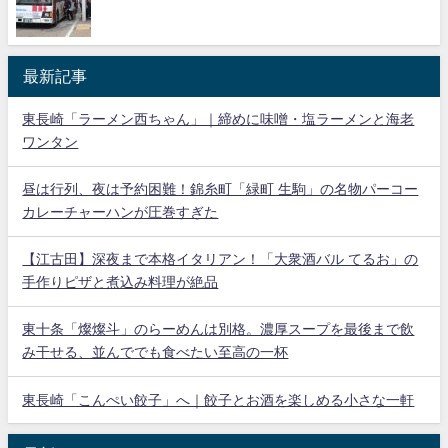
最新記事
東長崎「ラーメン西ちゃん」｜締めに味噌・塩ラーメンと海老
ワンタン
昼は行列、夜は予約困難！錦糸町「緑町 生駒」の名物パーコー
カレーチャーハンが圧巻すぎた
【江古田】深夜まで本格イタリアン！「大衆酒バル てるお」の
手作りピザと煮込み料理が絶品
東十条「燦燦斗」のらーめんは別格。濃厚スープを最後まで飲
み干せる、並んででも食べたい至高の一杯
東長崎「こんぺい餃子」へ｜餃子とお酒を楽しめる小さな一軒