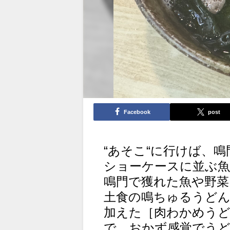
Facebook
post
“あそこ“に行けば、
ショーケースに並ぶ
鳴門で獲れた魚や野菜
土食の鳴ちゅるうど
加えた［肉わかめうど
で、おかず感覚でう