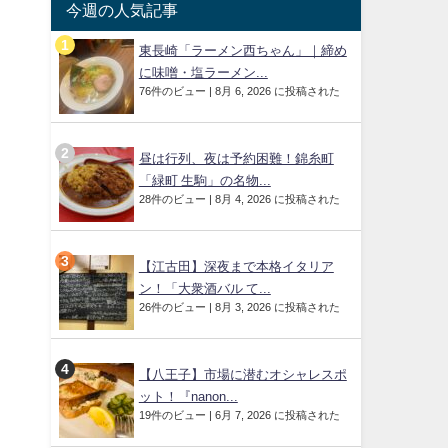
今週の人気記事
東長崎「ラーメン西ちゃん」｜締め
に味噌・塩ラーメン...
76件のビュー
|
8月 6, 2026 に投稿された
昼は行列、夜は予約困難！錦糸町
「緑町 生駒」の名物...
28件のビュー
|
8月 4, 2026 に投稿された
【江古田】深夜まで本格イタリア
ン！「大衆酒バル て...
26件のビュー
|
8月 3, 2026 に投稿された
【八王子】市場に潜むオシャレスポ
ット！『nanon...
19件のビュー
|
6月 7, 2026 に投稿された