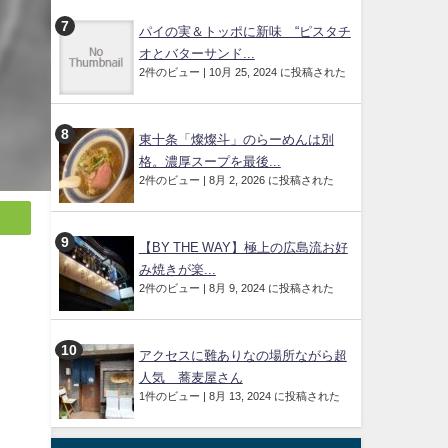
パイの実＆トッポに新味 “ピスタチ
オとバターサンド...
2件のビュー
|
10月 25, 2024 に投稿された
東十条「燦燦斗」のらーめんは別
格。濃厚スープを最後...
2件のビュー
|
8月 2, 2026 に投稿された
【BY THE WAY】極上の広島流お好
み焼きが楽...
2件のビュー
|
8月 9, 2024 に投稿された
アクセスに難ありなの場所ながら超
人気 蕎麦屋さん
1件のビュー
|
8月 13, 2024 に投稿された