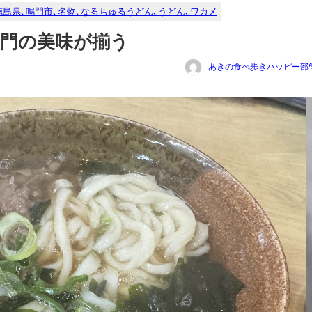
徳島県､鳴門市､名物､なるちゅるうどん､うどん､ワカメ
鳴門の美味が揃う
あきの食べ歩きハッピー部