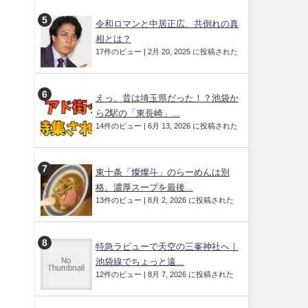
令和ロマンと中居正広、共倒れの真
相とは？
17件のビュー
|
2月 20, 2025 に投稿された
えっ、昔は埼玉県だった！？池袋か
ら2駅の「東長崎」...
14件のビュー
|
6月 13, 2026 に投稿された
東十条「燦燦斗」のらーめんは別
格。濃厚スープを最後...
13件のビュー
|
8月 2, 2026 に投稿された
特急ラビューで天空の三峯神社へ｜
池袋線でちょっと遠...
12件のビュー
|
8月 7, 2026 に投稿された