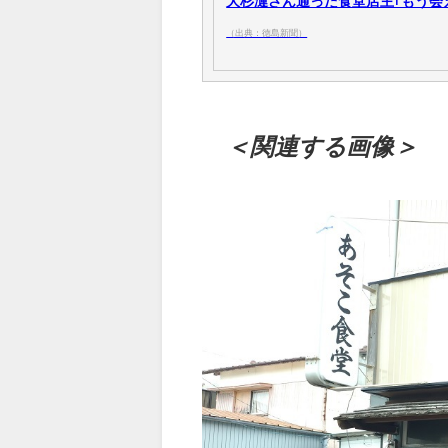
大杉漣さん通った食堂店主｢もう会え
（出典：徳島新聞）
＜関連する画像＞