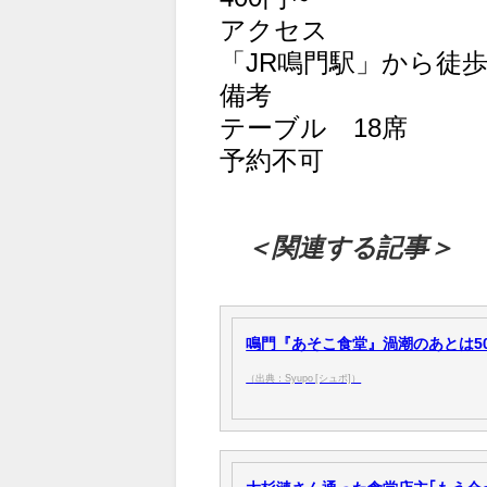
アクセス
「JR鳴門駅」から徒歩
備考
テーブル 18席
予約不可
＜関連する記事＞
鳴門『あそこ食堂』渦潮のあとは50年
（出典：Syupo [シュポ]）