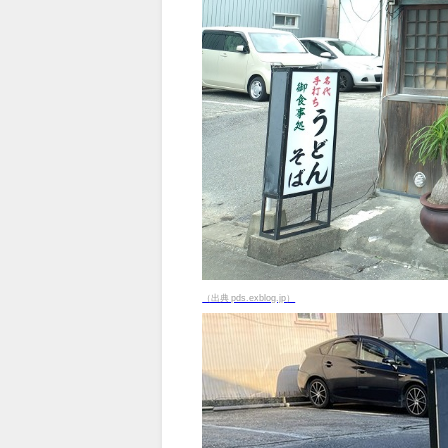
（出典 pds.exblog.jp）