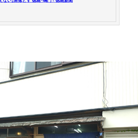
ない｣肩落とす 徳島･鳴門 - 徳島新聞