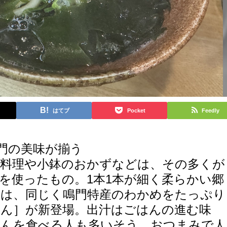
はてブ
Pocket
Feedly
鳴門の美味が揃う
魚料理や小鉢のおかずなどは、その多くが
を使ったもの。1本1本が細く柔らかい郷
んは、同じく鳴門特産のわかめをたっぷり
ん］が新登場。出汁はごはんの進む味
どんを食べる人も多いそう。おつまみで人