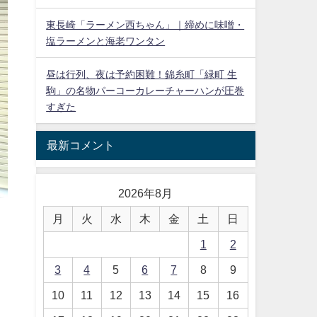
東長崎「ラーメン西ちゃん」｜締めに味噌・
塩ラーメンと海老ワンタン
昼は行列、夜は予約困難！錦糸町「緑町 生
駒」の名物パーコーカレーチャーハンが圧巻
すぎた
最新コメント
2026年8月
月
火
水
木
金
土
日
1
2
3
4
5
6
7
8
9
10
11
12
13
14
15
16