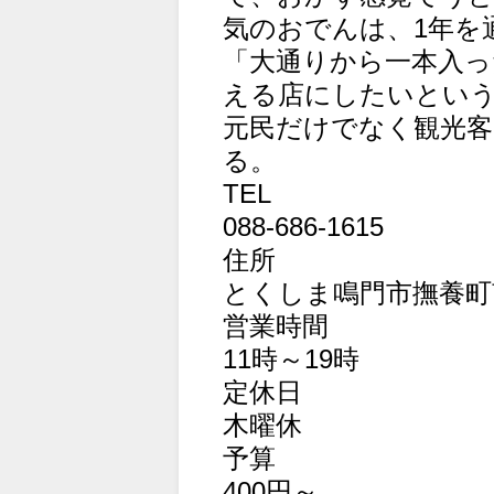
気のおでんは、1年を
「大通りから一本入
える店にしたいとい
元民だけでなく観光
る。
TEL
088-686-1615
住所
とくしま鳴門市撫養町
営業時間
11時～19時
定休日
木曜休
予算
400円～