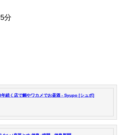
5分
続く店で鯛やワカメでお昼酒 - Syupo [シュポ]