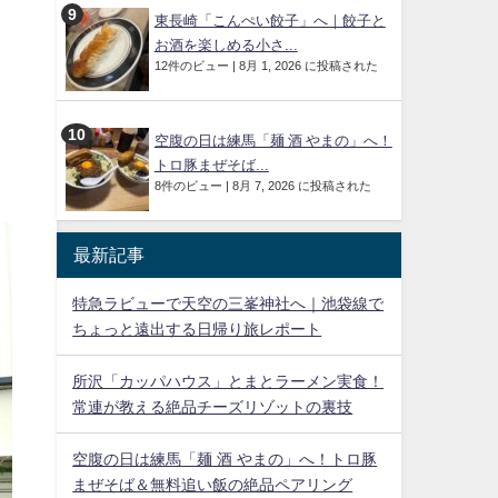
東長崎「こんぺい餃子」へ｜餃子と
お酒を楽しめる小さ...
12件のビュー
|
8月 1, 2026 に投稿された
空腹の日は練馬「麺 酒 やまの」へ！
トロ豚まぜそば...
8件のビュー
|
8月 7, 2026 に投稿された
最新記事
特急ラビューで天空の三峯神社へ｜池袋線で
ちょっと遠出する日帰り旅レポート
所沢「カッパハウス」とまとラーメン実食！
常連が教える絶品チーズリゾットの裏技
空腹の日は練馬「麺 酒 やまの」へ！トロ豚
まぜそば＆無料追い飯の絶品ペアリング