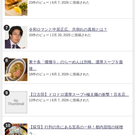
23件のビュー
|
6月 7, 2026 に投稿された
令和ロマンと中居正広、共倒れの真相とは？
20件のビュー
|
2月 20, 2025 に投稿された
東十条「燦燦斗」のらーめんは別格。濃厚スープを最
後...
18件のビュー
|
8月 2, 2026 に投稿された
【江古田】ドロドロ濃厚スープ×極太麺の衝撃！百名店...
12件のビュー
|
6月 7, 2026 に投稿された
【荻窪】行列の先にある至高の一杯！都内屈指の味噌
ラ...