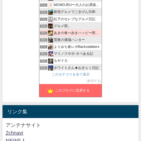
MOMOJEU〜大人のお洒落な旅とグルメ。
31位
新宿グルメでごきげん日和
32位
紅子のセレブなグルメ日記
33位
グルメ部。
34位
あきの食べ歩きハッピー部｜東長崎・西武池袋線沿線グルメ
35位
荒夜の酒場ハンター
36位
よりみち食レポBackstabbers
37位
マリノスサポ-タベある記
38位
もやドカ
39位
ホワイトさん★おきらく日記
40位
このカテゴリを全て表示
デウスエクスマキな食卓
41位
参加する
ツナシマニア
42位
このブログに投票する
リンク集
アンテナサイト
2chnavi
NEWS人