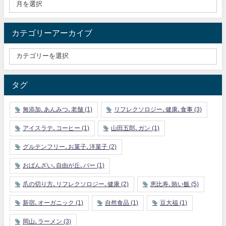
カテゴリーアーカイブ
タグ
無添加､あんみつ､老舗
(1)
リフレクソロジー､健康､食事
(3)
アイスラテ､コーヒー
(1)
山田五郎､ガン
(1)
グルテンフリー､お菓子､洋菓子
(2)
おばんざい､自由が丘､バー
(1)
爪の切り方､リフレクソロジー､健康
(2)
恵比寿､賄い飯
(5)
新宿､オーガニック
(1)
自然食品
(1)
豆大福
(1)
岡山､ラーメン
(3)