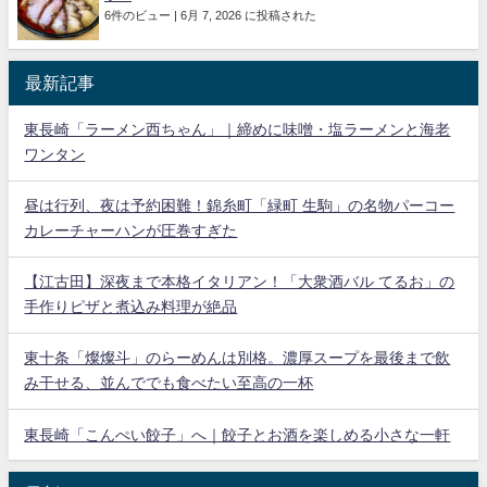
6件のビュー
|
6月 7, 2026 に投稿された
最新記事
東長崎「ラーメン西ちゃん」｜締めに味噌・塩ラーメンと海老
ワンタン
昼は行列、夜は予約困難！錦糸町「緑町 生駒」の名物パーコー
カレーチャーハンが圧巻すぎた
【江古田】深夜まで本格イタリアン！「大衆酒バル てるお」の
手作りピザと煮込み料理が絶品
東十条「燦燦斗」のらーめんは別格。濃厚スープを最後まで飲
み干せる、並んででも食べたい至高の一杯
東長崎「こんぺい餃子」へ｜餃子とお酒を楽しめる小さな一軒