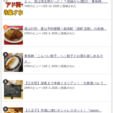
えっ、昔は埼玉県だった！？池袋から2駅の「東長崎」...
74件のビュー
|
6月 13, 2026 に投稿された
昼は行列、夜は予約困難！錦糸町「緑町 生駒」の名物...
27件のビュー
|
8月 4, 2026 に投稿された
東長崎「こんぺい餃子」へ｜餃子とお酒を楽しめる小
さ...
27件のビュー
|
8月 1, 2026 に投稿された
【江古田】深夜まで本格イタリアン！「大衆酒バル て...
24件のビュー
|
8月 3, 2026 に投稿された
【八王子】市場に潜むオシャレスポット！『nanon...