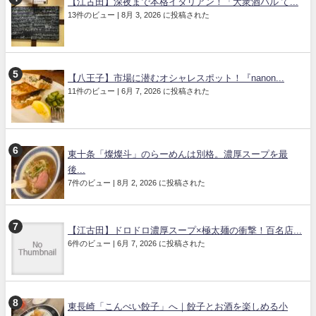
【江古田】深夜まで本格イタリアン！「大衆酒バル て...
13件のビュー
|
8月 3, 2026 に投稿された
【八王子】市場に潜むオシャレスポット！『nanon...
11件のビュー
|
6月 7, 2026 に投稿された
東十条「燦燦斗」のらーめんは別格。濃厚スープを最
後...
7件のビュー
|
8月 2, 2026 に投稿された
【江古田】ドロドロ濃厚スープ×極太麺の衝撃！百名店...
6件のビュー
|
6月 7, 2026 に投稿された
東長崎「こんぺい餃子」へ｜餃子とお酒を楽しめる小