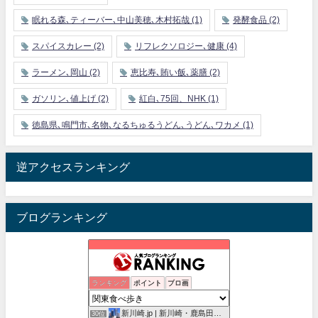
眠れる森､ティーバー､中山美穂､木村拓哉
(1)
発酵食品
(2)
スパイスカレー
(2)
リフレクソロジー､健康
(4)
ラーメン､岡山
(2)
恵比寿､賄い飯､薬膳
(2)
ガソリン､値上げ
(2)
紅白､75回、NHK
(1)
徳島県､鳴門市､名物､なるちゅるうどん､うどん､ワカメ
(1)
逆アクセスランキング
ブログランキング
mogmog_foreignerの食べ歩き
ランキング
ポイント
ブロ画
28位
ワンコイン的食べ歩き生活。
29位
新川崎.jp | 新川崎・鹿島田の地域情報配信中！
30位