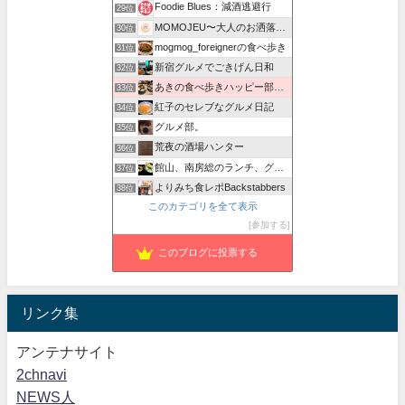
Foodie Blues：減酒逃避行
29位
MOMOJEU〜大人のお洒落な旅とグルメ。
30位
mogmog_foreignerの食べ歩き
31位
新宿グルメでごきげん日和
32位
あきの食べ歩きハッピー部｜東長崎・西武池袋線沿線グルメ
33位
紅子のセレブなグルメ日記
34位
グルメ部。
35位
荒夜の酒場ハンター
36位
館山、南房総のランチ、グルメ、カフェおすすめ情報
37位
よりみち食レポBackstabbers
38位
このカテゴリを全て表示
マリノスサポ-タベある記
39位
参加する
南国さんの食べ歩き部屋
40位
このブログに投票する
リンク集
アンテナサイト
2chnavi
NEWS人