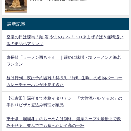
最新記事
空腹の日は練馬「麺 酒 やまの」へ！トロ豚まぜそば＆無料追い
飯の絶品ペアリング
東長崎「ラーメン西ちゃん」｜締めに味噌・塩ラーメンと海老
ワンタン
昼は行列、夜は予約困難！錦糸町「緑町 生駒」の名物パーコー
カレーチャーハンが圧巻すぎた
【江古田】深夜まで本格イタリアン！「大衆酒バル てるお」の
手作りピザと煮込み料理が絶品
東十条「燦燦斗」のらーめんは別格。濃厚スープを最後まで飲
み干せる、並んででも食べたい至高の一杯