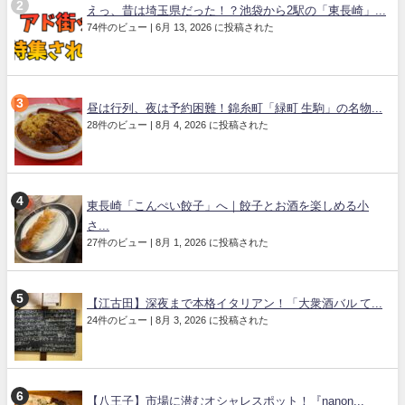
えっ、昔は埼玉県だった！？池袋から2駅の「東長崎」...
74件のビュー
|
6月 13, 2026 に投稿された
昼は行列、夜は予約困難！錦糸町「緑町 生駒」の名物...
28件のビュー
|
8月 4, 2026 に投稿された
東長崎「こんぺい餃子」へ｜餃子とお酒を楽しめる小
さ...
27件のビュー
|
8月 1, 2026 に投稿された
【江古田】深夜まで本格イタリアン！「大衆酒バル て...
24件のビュー
|
8月 3, 2026 に投稿された
【八王子】市場に潜むオシャレスポット！『nanon...