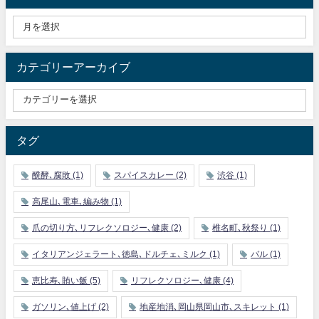
カテゴリーアーカイブ
タグ
醗酵､腐敗
(1)
スパイスカレー
(2)
渋谷
(1)
高尾山､電車､編み物
(1)
爪の切り方､リフレクソロジー､健康
(2)
椎名町､秋祭り
(1)
イタリアンジェラート､徳島､ドルチェ､ミルク
(1)
バル
(1)
恵比寿､賄い飯
(5)
リフレクソロジー､健康
(4)
ガソリン､値上げ
(2)
地産地消､岡山県岡山市､スキレット
(1)