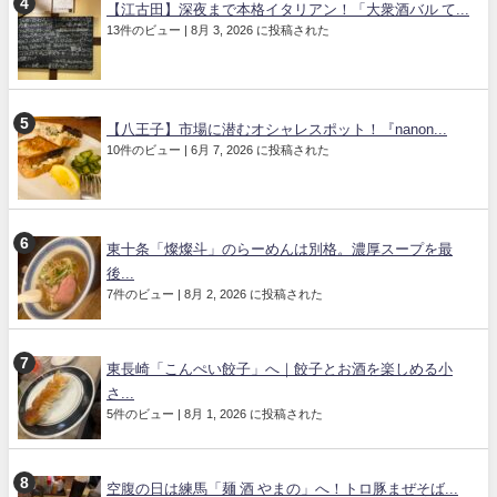
【江古田】深夜まで本格イタリアン！「大衆酒バル て...
13件のビュー
|
8月 3, 2026 に投稿された
【八王子】市場に潜むオシャレスポット！『nanon...
10件のビュー
|
6月 7, 2026 に投稿された
東十条「燦燦斗」のらーめんは別格。濃厚スープを最
後...
7件のビュー
|
8月 2, 2026 に投稿された
東長崎「こんぺい餃子」へ｜餃子とお酒を楽しめる小
さ...
5件のビュー
|
8月 1, 2026 に投稿された
空腹の日は練馬「麺 酒 やまの」へ！トロ豚まぜそば...