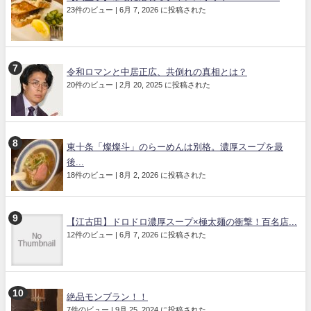
23件のビュー
|
6月 7, 2026 に投稿された
令和ロマンと中居正広、共倒れの真相とは？
20件のビュー
|
2月 20, 2025 に投稿された
東十条「燦燦斗」のらーめんは別格。濃厚スープを最
後...
18件のビュー
|
8月 2, 2026 に投稿された
【江古田】ドロドロ濃厚スープ×極太麺の衝撃！百名店...
12件のビュー
|
6月 7, 2026 に投稿された
絶品モンブラン！！
7件のビュー
|
9月 25, 2024 に投稿された