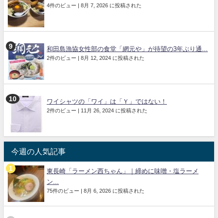
4件のビュー
|
8月 7, 2026 に投稿された
和田島漁協女性部の食堂「網元や」が待望の3年ぶり通...
2件のビュー
|
8月 12, 2024 に投稿された
ワイシャツの「ワイ」は「Ｙ」ではない！
2件のビュー
|
11月 26, 2024 に投稿された
今週の人気記事
東長崎「ラーメン西ちゃん」｜締めに味噌・塩ラーメ
ン...
75件のビュー
|
8月 6, 2026 に投稿された