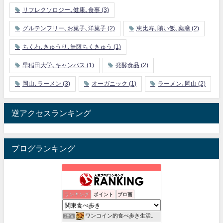
リフレクソロジー､健康､食事
(3)
グルテンフリー､お菓子､洋菓子
(2)
恵比寿､賄い飯､薬膳
(2)
ちくわ､きゅうり､無限ちくきゅう
(1)
早稲田大学､キャンパス
(1)
発酵食品
(2)
岡山､ラーメン
(3)
オーガニック
(1)
ラーメン､岡山
(2)
逆アクセスランキング
ブログランキング
新川崎.jp | 新川崎・鹿島田の地域情報配信中！
ランキング
ポイント
ブロ画
26位
孤高の千葉グルメ
27位
ワンコイン的食べ歩き生活。
28位