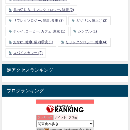
爪の切り方､リフレクソロジー､健康
(2)
リフレクソロジー､健康､食事
(3)
ガソリン､値上げ
(2)
チャイ､コーヒー､カフェ､東京
(1)
シンプル
(1)
おかゆ､健康､腸内環境
(1)
リフレクソロジー､健康
(4)
スパイスカレー
(2)
逆アクセスランキング
ブログランキング
Foodie Blues：減酒逃避行
ランキング
ポイント
ブロ画
27位
ワンコイン的食べ歩き生活。
28位
mogmog_foreignerの食べ歩き