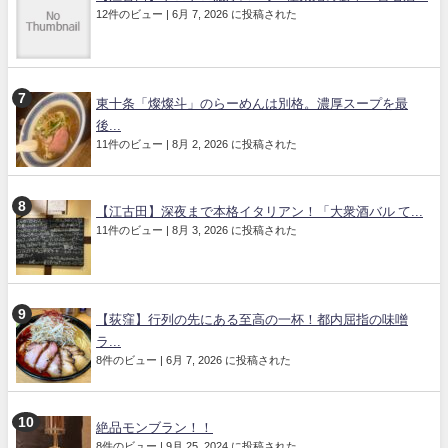
12件のビュー
|
6月 7, 2026 に投稿された
東十条「燦燦斗」のらーめんは別格。濃厚スープを最
後...
11件のビュー
|
8月 2, 2026 に投稿された
【江古田】深夜まで本格イタリアン！「大衆酒バル て...
11件のビュー
|
8月 3, 2026 に投稿された
【荻窪】行列の先にある至高の一杯！都内屈指の味噌
ラ...
8件のビュー
|
6月 7, 2026 に投稿された
絶品モンブラン！！
8件のビュー
|
9月 25, 2024 に投稿された