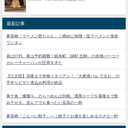
最新記事
東長崎「ラーメン西ちゃん」｜締めに味噌・塩ラーメンと海老
ワンタン
昼は行列、夜は予約困難！錦糸町「緑町 生駒」の名物パーコー
カレーチャーハンが圧巻すぎた
【江古田】深夜まで本格イタリアン！「大衆酒バル てるお」の
手作りピザと煮込み料理が絶品
東十条「燦燦斗」のらーめんは別格。濃厚スープを最後まで飲
み干せる、並んででも食べたい至高の一杯
東長崎「こんぺい餃子」へ｜餃子とお酒を楽しめる小さな一軒