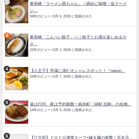
東長崎「ラーメン西ちゃん」｜締めに味噌・塩ラーメ
ン...
59件のビュー
|
8月 6, 2026 に投稿された
東長崎「こんぺい餃子」へ｜餃子とお酒を楽しめる小
さ...
22件のビュー
|
8月 1, 2026 に投稿された
【八王子】市場に潜むオシャレスポット！『nanon...
15件のビュー
|
6月 7, 2026 に投稿された
昼は行列、夜は予約困難！錦糸町「緑町 生駒」の名物...
14件のビュー
|
8月 4, 2026 に投稿された
【江古田】ドロドロ濃厚スープ×極太麺の衝撃！百名店...