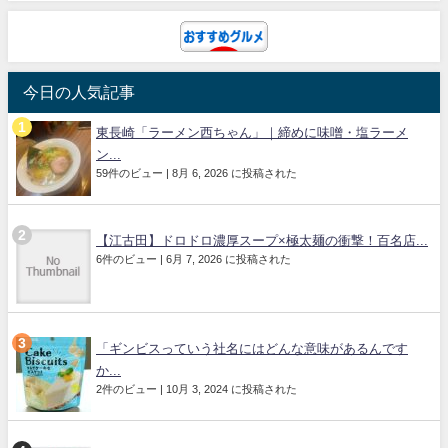
今日の人気記事
東長崎「ラーメン西ちゃん」｜締めに味噌・塩ラーメ
ン...
59件のビュー
|
8月 6, 2026 に投稿された
【江古田】ドロドロ濃厚スープ×極太麺の衝撃！百名店...
6件のビュー
|
6月 7, 2026 に投稿された
「ギンビスっていう社名にはどんな意味があるんです
か...
2件のビュー
|
10月 3, 2024 に投稿された