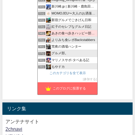
29位
新川崎.jp | 新川崎・鹿島田の地域情報配信中！
30位
MOMOJEU〜大人のお洒落な旅とグルメ。
31位
新宿グルメでごきげん日和
32位
紅子のセレブなグルメ日記
33位
あきの食べ歩きハッピー部｜東長崎・西武池袋線沿線グルメ
34位
よりみち食レポBackstabbers
35位
荒夜の酒場ハンター
36位
グルメ部。
37位
マリノスサポ-タベある記
38位
もやドカ
39位
このカテゴリを全て表示
ホワイトさん★おきらく日記
40位
参加する
ツナシマニア
41位
このブログに投票する
リンク集
アンテナサイト
2chnavi