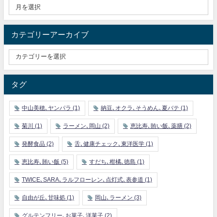
カテゴリーアーカイブ
タグ
中山美穂､ヤンパラ
(1)
納豆､オクラ､そうめん､夏バテ
(1)
菊川
(1)
ラーメン､岡山
(2)
恵比寿､賄い飯､薬膳
(2)
発酵食品
(2)
舌､健康チェック､東洋医学
(1)
恵比寿､賄い飯
(5)
すだち､柑橘､徳島
(1)
TWICE､SARA､ラルフローレン､点灯式､表参道
(1)
自由が丘､甘味処
(1)
岡山､ラーメン
(3)
グルテンフリー､お菓子､洋菓子
(2)