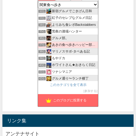
MOMOJEU〜大人のお洒落な旅とグルメ。
31位
新宿グルメでごきげん日和
32位
紅子のセレブなグルメ日記
33位
よりみち食レポBackstabbers
34位
荒夜の酒場ハンター
35位
グルメ部。
36位
あきの食べ歩きハッピー部｜東長崎・西武池袋線沿線グルメ
37位
マリノスサポ-タベある記
38位
もやドカ
39位
ホワイトさん★おきらく日記
40位
ツナシマニア
41位
グルメ通り〜ランチ横丁
42位
このカテゴリを全て表示
おすすめごはん 食べブラ
43位
参加する
南国さんの食べ歩き部屋
44位
このブログに投票する
リンク集
アンテナサイト