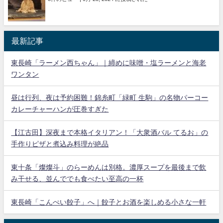
最新記事
東長崎「ラーメン西ちゃん」｜締めに味噌・塩ラーメンと海老
ワンタン
昼は行列、夜は予約困難！錦糸町「緑町 生駒」の名物パーコー
カレーチャーハンが圧巻すぎた
【江古田】深夜まで本格イタリアン！「大衆酒バル てるお」の
手作りピザと煮込み料理が絶品
東十条「燦燦斗」のらーめんは別格。濃厚スープを最後まで飲
み干せる、並んででも食べたい至高の一杯
東長崎「こんぺい餃子」へ｜餃子とお酒を楽しめる小さな一軒