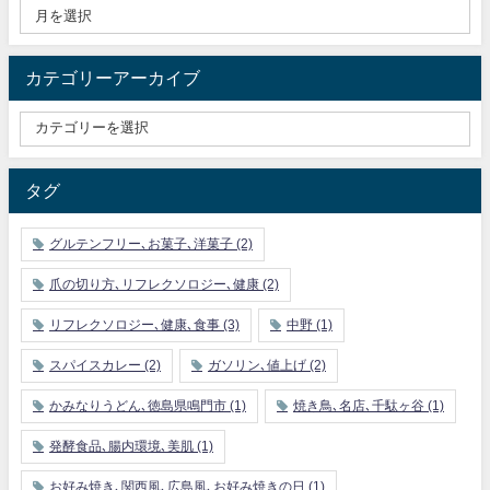
カテゴリーアーカイブ
タグ
グルテンフリー､お菓子､洋菓子
(2)
爪の切り方､リフレクソロジー､健康
(2)
リフレクソロジー､健康､食事
(3)
中野
(1)
スパイスカレー
(2)
ガソリン､値上げ
(2)
かみなりうどん､徳島県鳴門市
(1)
焼き鳥､名店､千駄ヶ谷
(1)
発酵食品､腸内環境､美肌
(1)
お好み焼き､関西風､広島風､お好み焼きの日
(1)