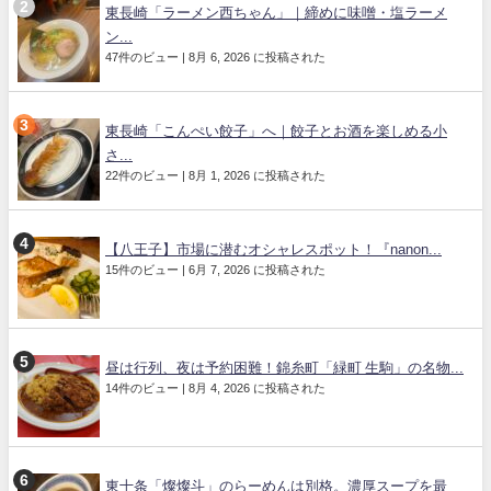
東長崎「ラーメン西ちゃん」｜締めに味噌・塩ラーメ
ン...
47件のビュー
|
8月 6, 2026 に投稿された
東長崎「こんぺい餃子」へ｜餃子とお酒を楽しめる小
さ...
22件のビュー
|
8月 1, 2026 に投稿された
【八王子】市場に潜むオシャレスポット！『nanon...
15件のビュー
|
6月 7, 2026 に投稿された
昼は行列、夜は予約困難！錦糸町「緑町 生駒」の名物...
14件のビュー
|
8月 4, 2026 に投稿された
東十条「燦燦斗」のらーめんは別格。濃厚スープを最