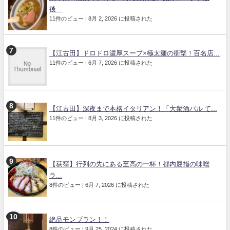
後...
11件のビュー
|
8月 2, 2026 に投稿された
【江古田】ドロドロ濃厚スープ×極太麺の衝撃！百名店...
11件のビュー
|
6月 7, 2026 に投稿された
【江古田】深夜まで本格イタリアン！「大衆酒バル て...
11件のビュー
|
8月 3, 2026 に投稿された
【荻窪】行列の先にある至高の一杯！都内屈指の味噌
ラ...
8件のビュー
|
6月 7, 2026 に投稿された
絶品モンブラン！！
8件のビュー
|
9月 25, 2024 に投稿された