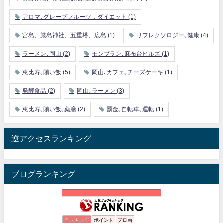
アロマ､グレープフルーツ，ダイエット
(1)
宮島、厳島神社、五重塔、広島
(1)
リフレクソロジー､健康
(4)
ラーメン､岡山
(2)
モンブラン､麻布台ヒルズ
(1)
恵比寿､賄い飯
(5)
岡山､カフェ､チーズケーキ
(1)
発酵食品
(2)
岡山､ラーメン
(3)
恵比寿､賄い飯､薬膳
(2)
罰金､自転車､運転
(1)
逆アクセスランキング
ブログランキング
新川崎.jp | 新川崎・鹿島田の地域情報配信中！
ランキング
ポイント
ブロ画
30位