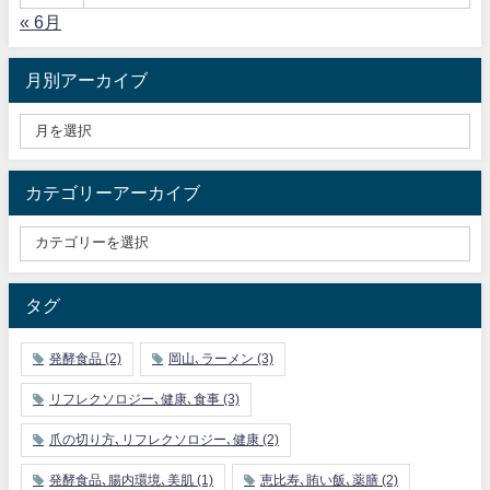
« 6月
月別アーカイブ
カテゴリーアーカイブ
タグ
発酵食品
(2)
岡山､ラーメン
(3)
リフレクソロジー､健康､食事
(3)
爪の切り方､リフレクソロジー､健康
(2)
発酵食品､腸内環境､美肌
(1)
恵比寿､賄い飯､薬膳
(2)