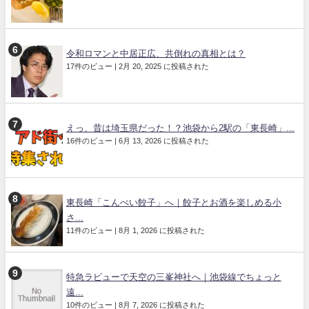
令和ロマンと中居正広、共倒れの真相とは？
17件のビュー
|
2月 20, 2025 に投稿された
えっ、昔は埼玉県だった！？池袋から2駅の「東長崎」...
16件のビュー
|
6月 13, 2026 に投稿された
東長崎「こんぺい餃子」へ｜餃子とお酒を楽しめる小
さ...
11件のビュー
|
8月 1, 2026 に投稿された
特急ラビューで天空の三峯神社へ｜池袋線でちょっと
遠...
10件のビュー
|
8月 7, 2026 に投稿された