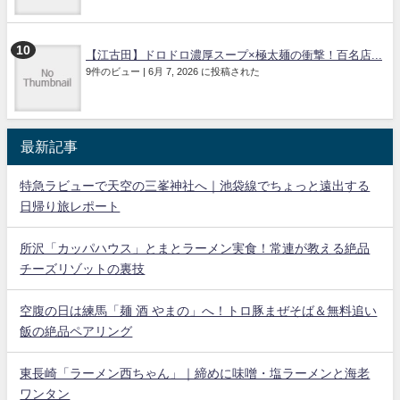
【江古田】ドロドロ濃厚スープ×極太麺の衝撃！百名店...
9件のビュー
|
6月 7, 2026 に投稿された
最新記事
特急ラビューで天空の三峯神社へ｜池袋線でちょっと遠出する
日帰り旅レポート
所沢「カッパハウス」とまとラーメン実食！常連が教える絶品
チーズリゾットの裏技
空腹の日は練馬「麺 酒 やまの」へ！トロ豚まぜそば＆無料追い
飯の絶品ペアリング
東長崎「ラーメン西ちゃん」｜締めに味噌・塩ラーメンと海老
ワンタン