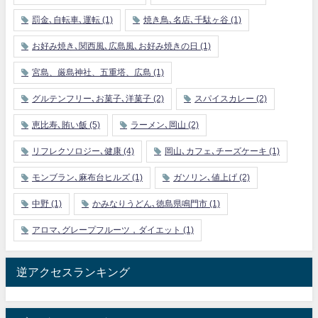
罰金､自転車､運転
(1)
焼き鳥､名店､千駄ヶ谷
(1)
お好み焼き､関西風､広島風､お好み焼きの日
(1)
宮島、厳島神社、五重塔、広島
(1)
グルテンフリー､お菓子､洋菓子
(2)
スパイスカレー
(2)
恵比寿､賄い飯
(5)
ラーメン､岡山
(2)
リフレクソロジー､健康
(4)
岡山､カフェ､チーズケーキ
(1)
モンブラン､麻布台ヒルズ
(1)
ガソリン､値上げ
(2)
中野
(1)
かみなりうどん､徳島県鳴門市
(1)
アロマ､グレープフルーツ，ダイエット
(1)
逆アクセスランキング