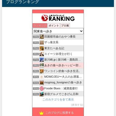
ブログランキング
昭和の残り香を探して
ランキング
ポイント
ブロ画
21位
孤高の千葉グルメ
22位
田園都市線のおやつ番長
23位
ザっ食次長
24位
東京たべある記
25位
スイーツ弁理士が行く
26位
新川崎.jp | 新川崎・鹿島田の地域情報配信中！
27位
あきの食べ歩きハッピー部｜東長崎・西武池袋線沿線グルメ
28位
ワンコイン的食べ歩き生活。
29位
MOMOJEU〜大人のお洒落な旅とグルメ。
30位
mogmog_foreignerの食べ歩き
31位
Foodie Blues：減酒逃避行
32位
新宿グルメでごきげん日和
33位
このカテゴリを全て表示
紅子のセレブなグルメ日記
34位
参加する
荒夜の酒場ハンター
35位
このブログに投票する