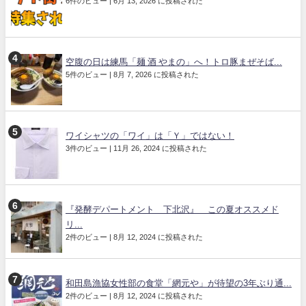
6件のビュー
|
6月 13, 2026 に投稿された
空腹の日は練馬「麺 酒 やまの」へ！トロ豚まぜそば...
5件のビュー
|
8月 7, 2026 に投稿された
ワイシャツの「ワイ」は「Ｙ」ではない！
3件のビュー
|
11月 26, 2024 に投稿された
『発酵デパートメント 下北沢』 この夏オススメド
リ...
2件のビュー
|
8月 12, 2024 に投稿された
和田島漁協女性部の食堂「網元や」が待望の3年ぶり通...
2件のビュー
|
8月 12, 2024 に投稿された