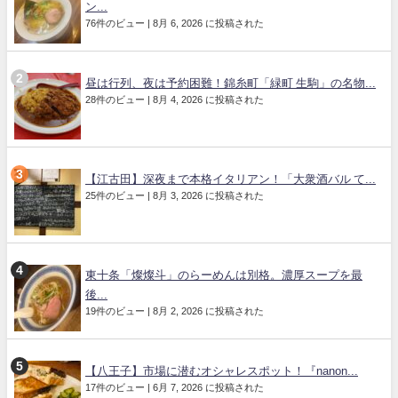
ン...
76件のビュー
|
8月 6, 2026 に投稿された
昼は行列、夜は予約困難！錦糸町「緑町 生駒」の名物...
28件のビュー
|
8月 4, 2026 に投稿された
【江古田】深夜まで本格イタリアン！「大衆酒バル て...
25件のビュー
|
8月 3, 2026 に投稿された
東十条「燦燦斗」のらーめんは別格。濃厚スープを最
後...
19件のビュー
|
8月 2, 2026 に投稿された
【八王子】市場に潜むオシャレスポット！『nanon...
17件のビュー
|
6月 7, 2026 に投稿された