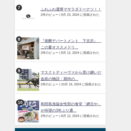
ふわふわ濃厚マサラダドーナツ！！
2件のビュー
|
9月 23, 2024 に投稿された
『発酵デパートメント 下北沢』
この夏オススメドリ...
2件のビュー
|
8月 12, 2024 に投稿された
マスクトディーヴァから受け継いだ
血統の物語：期待の...
2件のビュー
|
10月 19, 2024 に投稿された
和田島漁協女性部の食堂「網元や」
が待望の3年ぶり通...
2件のビュー
|
8月 12, 2024 に投稿された