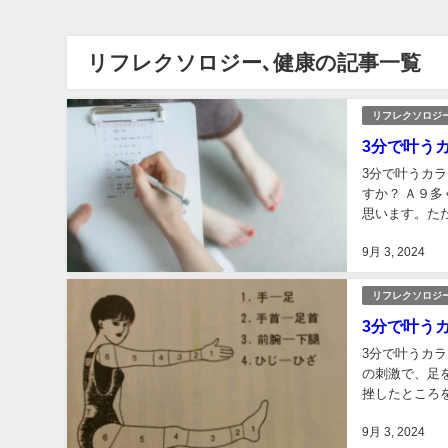
リフレクソロジー､健康の記事一覧
リフレクソロジ
3分で叶う
3分で叶うカ
すか？ Ａ９
思います。た
らスタートする
9月 3, 2024
リフレクソロジ
3分で叶う
3分で叶うカ
の刺激で、足
挫したところ
るので回復が早
9月 3, 2024