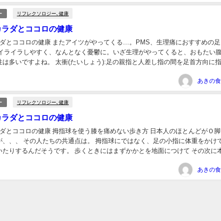
リフレクソロジー､健康
ー
カラダとココロの健康
ラダとココロの健康 またアイツがやってくる…。PMS、生理痛におすすめの足
はイライラしやすく、なんとなく憂鬱に。いざ生理がやってくると、おもたい
は多いですよね。 太衝(たいしょう):足の親指と人差し指の間を足首方向に
たところ。 ↓↓↓ イ...
リフレクソロジー､健康
ー
カラダとココロの健康
ダとココロの健康 拇指球を使う 膝を痛めない歩き方 日本人のほとんどが Ｏ
、、、 その人たちの共通点は。 拇指球にではなく、 足の小指に体重をかけて
たりするんだそうです。 歩くときには まずかかとを地面につけて その次に 
けるのが正し...