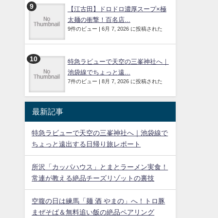
【江古田】ドロドロ濃厚スープ×極
太麺の衝撃！百名店...
9件のビュー
|
6月 7, 2026 に投稿された
特急ラビューで天空の三峯神社へ｜
池袋線でちょっと遠...
7件のビュー
|
8月 7, 2026 に投稿された
最新記事
特急ラビューで天空の三峯神社へ｜池袋線で
ちょっと遠出する日帰り旅レポート
所沢「カッパハウス」とまとラーメン実食！
常連が教える絶品チーズリゾットの裏技
空腹の日は練馬「麺 酒 やまの」へ！トロ豚
まぜそば＆無料追い飯の絶品ペアリング