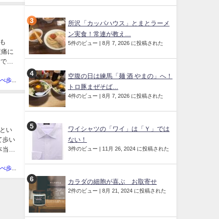
所沢「カッパハウス」とまとラーメ
ン実食！常連が教え...
も
5件のビュー
|
8月 7, 2026 に投稿された
腹痛に
指で撫
空腹の日は練馬「麺 酒 やまの」へ！
あきの食べ歩きハッピー部管理人
トロ豚まぜそば...
4件のビュー
|
8月 7, 2026 に投稿された
ワイシャツの「ワイ」は「Ｙ」では
脚とい
ない！
 歩い
3件のビュー
|
11月 26, 2024 に投稿された
本当は
あきの食べ歩きハッピー部管理人
カラダの細胞が喜ぶ お取寄せ
2件のビュー
|
8月 21, 2024 に投稿された