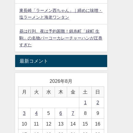
東長崎「ラーメン西ちゃん」｜締めに味噌・
塩ラーメンと海老ワンタン
昼は行列、夜は予約困難！錦糸町「緑町 生
駒」の名物パーコーカレーチャーハンが圧巻
すぎた
最新コメント
2026年8月
月
火
水
木
金
土
日
1
2
3
4
5
6
7
8
9
10
11
12
13
14
15
16