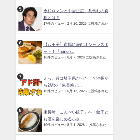
令和ロマンと中居正広、共倒れの真
相とは？
17件のビュー
|
2月 20, 2025 に投稿された
【八王子】市場に潜むオシャレスポ
ット！『nanon...
16件のビュー
|
6月 7, 2026 に投稿された
えっ、昔は埼玉県だった！？池袋か
ら2駅の「東長崎」...
16件のビュー
|
6月 13, 2026 に投稿された
東長崎「こんぺい餃子」へ｜餃子と
お酒を楽しめる小さ...
10件のビュー
|
8月 1, 2026 に投稿された