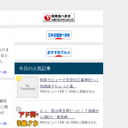
ありま
あると
しか
今日の人気記事
あきの食べ歩きハッピー部管理人
特急ラビューで天空の三峯神社へ｜
池袋線でちょっと遠...
7件のビュー
|
8月 7, 2026 に投稿された
反射区
ぐに捻
えっ、昔は埼玉県だった！？池袋か
係があ
ら2駅の「東長崎」...
6件のビュー
|
6月 13, 2026 に投稿された
あきの食べ歩きハッピー部管理人