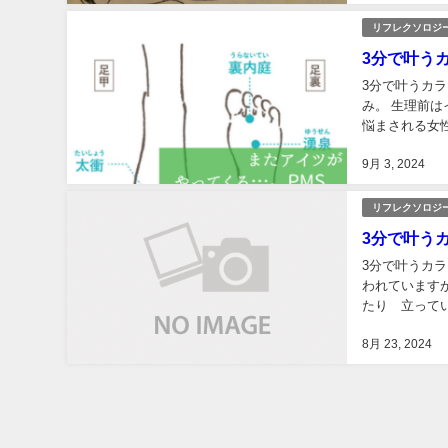
リフレクソロジ
3分で叶う
3分で叶うカ
み。 生理前
悩まされる女性
で上げ止まっ
9月 3, 2024
リフレクソロジ
3分で叶う
3分で叶うカラ
われていますが
たり 立ってい
『拇指球』を付
8月 23, 2024