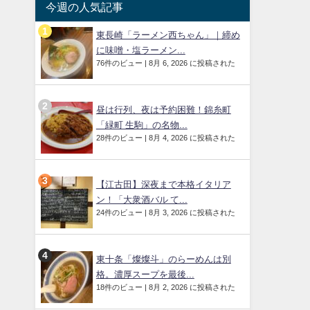
今週の人気記事
東長崎「ラーメン西ちゃん」｜締め
に味噌・塩ラーメン...
76件のビュー
|
8月 6, 2026 に投稿された
昼は行列、夜は予約困難！錦糸町
「緑町 生駒」の名物...
28件のビュー
|
8月 4, 2026 に投稿された
【江古田】深夜まで本格イタリア
ン！「大衆酒バル て...
24件のビュー
|
8月 3, 2026 に投稿された
東十条「燦燦斗」のらーめんは別
格。濃厚スープを最後...
18件のビュー
|
8月 2, 2026 に投稿された