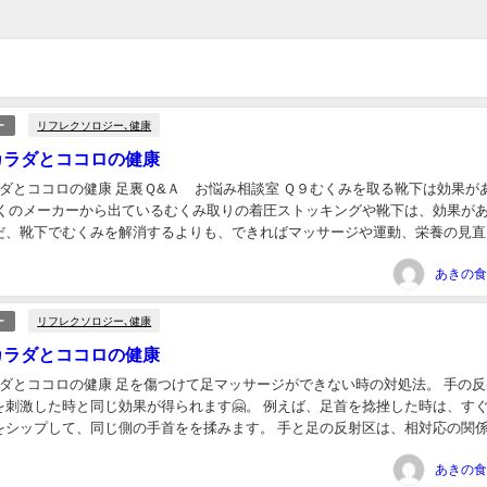
リフレクソロジー､健康
ー
カラダとココロの健康
ラダとココロの健康 足裏Ｑ&Ａ お悩み相談室 Ｑ９むくみを取る靴下は効果が
多くのメーカーから出ているむくみ取りの着圧ストッキングや靴下は、効果が
だ、靴下でむくみを解消するよりも、できればマッサージや運動、栄養の見直
ことを考えてみてください。まずは...
リフレクソロジー､健康
ー
カラダとココロの健康
ラダとココロの健康 足を傷つけて足マッサージができない時の対処法。 手の
を刺激した時と同じ効果が得られます🤗。 例えば、足首を捻挫した時は、す
をシップして、同じ側の手首をを揉みます。 手と足の反射区は、相対応の関
まるわけです。 相対反射といい、痛みの箇...