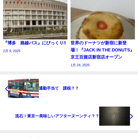
『博多 路線バス』にびっくり‼️
世界のドーナツが新宿に新登
場！『JACK IN THE DONUTS』
2月 9, 2025
京王百貨店新宿店オープン
1月 24, 2025
通勤手当て 課税？？
流石！東京一美味しいアフターヌーンティ？？