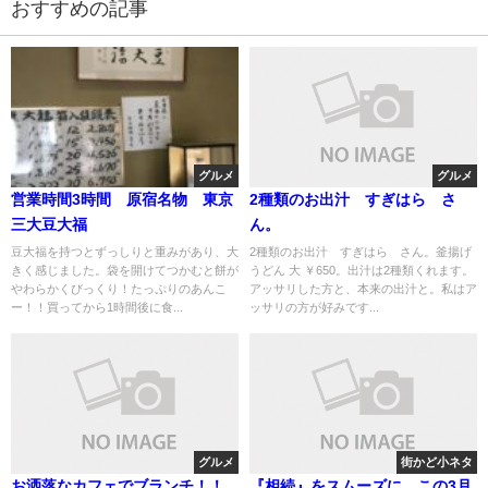
おすすめの記事
グルメ
グルメ
営業時間3時間 原宿名物 東京
2種類のお出汁 すぎはら さ
三大豆大福
ん。
豆大福を持つとずっしりと重みがあり、大
2種類のお出汁 すぎはら さん。釜揚げ
きく感じました。袋を開けてつかむと餅が
うどん 大 ￥650。出汁は2種類くれます。
やわらかくびっくり！たっぷりのあんこ
アッサリした方と、本来の出汁と。私はア
ー！！買ってから1時間後に食...
ッサリの方が好みです...
グルメ
街かど小ネタ
お洒落なカフェでブランチ！！
『相続』をスムーズに この3月