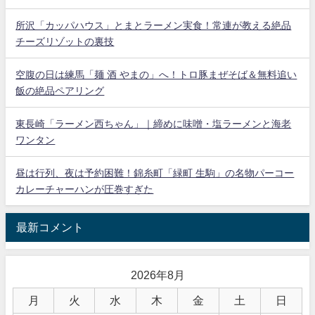
所沢「カッパハウス」とまとラーメン実食！常連が教える絶品
チーズリゾットの裏技
空腹の日は練馬「麺 酒 やまの」へ！トロ豚まぜそば＆無料追い
飯の絶品ペアリング
東長崎「ラーメン西ちゃん」｜締めに味噌・塩ラーメンと海老
ワンタン
昼は行列、夜は予約困難！錦糸町「緑町 生駒」の名物パーコー
カレーチャーハンが圧巻すぎた
最新コメント
2026年8月
月
火
水
木
金
土
日