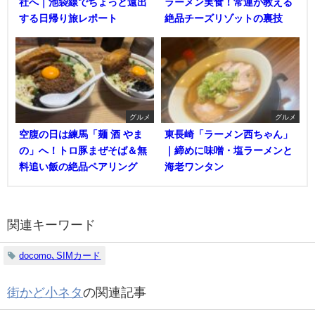
社へ｜池袋線でちょっと遠出
ラーメン実食！常連が教える
する日帰り旅レポート
絶品チーズリゾットの裏技
グルメ
グルメ
空腹の日は練馬「麺 酒 やま
東長崎「ラーメン西ちゃん」
の」へ！トロ豚まぜそば＆無
｜締めに味噌・塩ラーメンと
料追い飯の絶品ペアリング
海老ワンタン
関連キーワード
docomo､SIMカード
街かど小ネタ
の関連記事