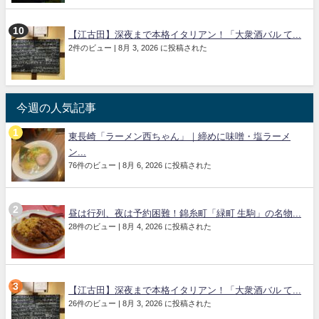
【江古田】深夜まで本格イタリアン！「大衆酒バル て...
2件のビュー
|
8月 3, 2026 に投稿された
今週の人気記事
東長崎「ラーメン西ちゃん」｜締めに味噌・塩ラーメ
ン...
76件のビュー
|
8月 6, 2026 に投稿された
昼は行列、夜は予約困難！錦糸町「緑町 生駒」の名物...
28件のビュー
|
8月 4, 2026 に投稿された
【江古田】深夜まで本格イタリアン！「大衆酒バル て...
26件のビュー
|
8月 3, 2026 に投稿された