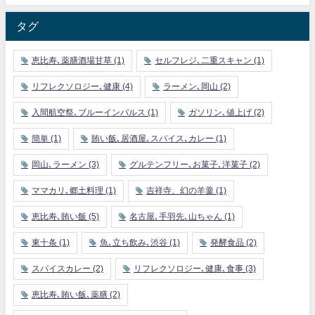
タグ
恵比寿､薬膳酒場甘草
(1)
セルフレジ､二重スキャン
(1)
リフレクソロジー､健康
(4)
ラーメン､岡山
(2)
入間航空祭､ブルーインパルス
(1)
ガソリン､値上げ
(2)
簡単
(1)
賄い飯､居酒屋､スパイス､カレー
(1)
岡山､ラーメン
(3)
グルテンフリー､お菓子､洋菓子
(2)
ママカリ､郷土料理
(1)
吉祥寺、幻の羊羹
(1)
恵比寿､賄い飯
(5)
名古屋､手羽先､山ちゃん
(1)
東十条
(1)
魚､立ち飲み､渋谷
(1)
発酵食品
(2)
スパイスカレー
(2)
リフレクソロジー､健康､食事
(3)
恵比寿､賄い飯､薬膳
(2)