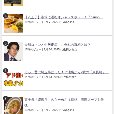
【八王子】市場に潜むオシャレスポット！『nanon...
19件のビュー
|
6月 7, 2026 に投稿された
令和ロマンと中居正広、共倒れの真相とは？
17件のビュー
|
2月 20, 2025 に投稿された
えっ、昔は埼玉県だった！？池袋から2駅の「東長崎」...
14件のビュー
|
6月 13, 2026 に投稿された
東十条「燦燦斗」のらーめんは別格。濃厚スープを最
後...
13件のビュー
|
8月 2, 2026 に投稿された