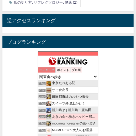
爪の切り方､リフレクソロジー､健康
(2)
逆アクセスランキング
ブログランキング
パラリーガルの食べ歩き日記
ランキング
ポイント
ブロ画
20位
昭和の残り香を探して
21位
東京たべある記
22位
ザっ食次長
23位
田園都市線のおやつ番長
24位
スイーツ弁理士が行く
25位
新川崎.jp | 新川崎・鹿島田の地域情報配信中！
26位
あきの食べ歩きハッピー部｜東長崎・西武池袋線沿線グルメ
27位
mogmog_foreignerの食べ歩き
28位
MOMOJEU〜大人のお洒落な旅とグルメ。
29位