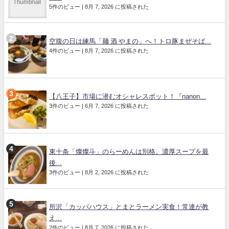
5件のビュー
|
8月 7, 2026 に投稿された
空腹の日は練馬「麺 酒 やまの」へ！トロ豚まぜそば...
4件のビュー
|
8月 7, 2026 に投稿された
【八王子】市場に潜むオシャレスポット！『nanon...
3件のビュー
|
6月 7, 2026 に投稿された
東十条「燦燦斗」のらーめんは別格。濃厚スープを最
後...
3件のビュー
|
8月 2, 2026 に投稿された
所沢「カッパハウス」とまとラーメン実食！常連が教
え...
2件のビュー
|
8月 7, 2026 に投稿された