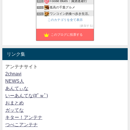
Foodie Blues：減酒逃避行
30位
孤高の千葉グルメ
31位
ワンコイン的食べ歩き生活。
32位
このカテゴリを全て表示
新宿グルメでごきげん日和
33位
参加する
紅子のセレブなグルメ日記
34位
このブログに投票する
リンク集
アンテナサイト
2chnavi
NEWS人
あんてぃな
いーあんてな(#ﾟｗﾟ)
おまとめ
ガッてな
キター！アンテナ
つべこアンテナ