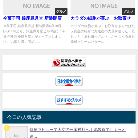
グルメ
グルメ
今菓子司 銀座凮月堂 新装開店
カラダの細胞が喜ぶ お取寄せ
今菓子司 銀座凮月堂 新装開店6月18日
カラダの細胞が喜ぶ お取寄せ きんのばた
(火)11時より、銀座凮月堂ビル3階に『今
ぁ 商品の紹介北海道産の大豆を使った「豆
菓子司 銀座凮月堂』がオープンしまし
乳」と「豆乳ヨーグルト」からつくる豆乳
た。 お取り扱い商品に...
発酵クリームバター...
今日の人気記事
特急ラビューで天空の三峯神社へ｜池袋線でちょっと
遠...