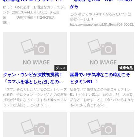
から
ゆっくりめに起床…お洒落なカフェでブラ
ンチ【292 COFFEE & BAKE】さん住
この3月からやりやすくなるみたい^_^ 法
所 徳島市南前川町2-9-2電話
務省ページより
08...
https://www.moj.go.jp/MINJI/minji04_00082...
グルメ
健康食品
クォン・ウンビが演技初挑戦！
猛暑でバテ気味なこの時期こそ
「スマホを落としただけなの
ビタミンB1 ！
に」ヒロイン秘話
『スマホを落としただけなのに』シリーズ
猛暑でバテ気味なこの時期こそビタミン
の新作、特にクォン・ウンビさんの初演技
B1 ！ ビタミンB1は、 肉や魚、卵、大豆製
挑戦が話題になっていますね！彼女のフレ
品など「おかず」として食べているような
ッシュな演技が、どのように...
ものに多く含まれる栄...