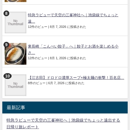
特急ラビューで天空の三峯神社へ｜池袋線でちょっと
遠...
12件のビュー
|
8月 7, 2026 に投稿された
東長崎「こんぺい餃子」へ｜餃子とお酒を楽しめる小
さ...
12件のビュー
|
8月 1, 2026 に投稿された
【江古田】ドロドロ濃厚スープ×極太麺の衝撃！百名店...
8件のビュー
|
6月 7, 2026 に投稿された
最新記事
特急ラビューで天空の三峯神社へ｜池袋線でちょっと遠出する
日帰り旅レポート