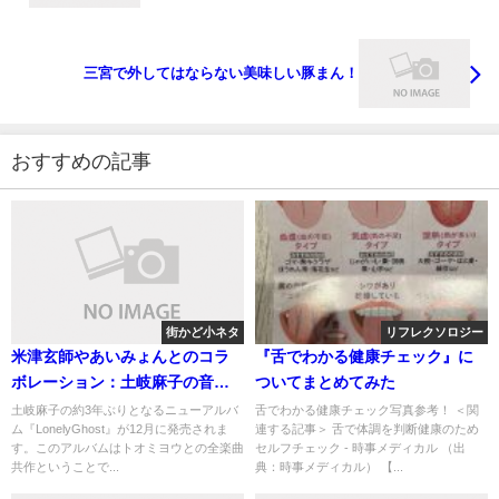
三宮で外してはならない美味しい豚まん！
おすすめの記事
街かど小ネタ
リフレクソロジー
米津玄師やあいみょんとのコラ
『舌でわかる健康チェック』に
ボレーション：土岐麻子の音楽
ついてまとめてみた
世界
土岐麻子の約3年ぶりとなるニューアルバ
舌でわかる健康チェック写真参考！ ＜関
ム『LonelyGhost』が12月に発売されま
連する記事＞ 舌で体調を判断健康のため
す。このアルバムはトオミヨウとの全楽曲
セルフチェック - 時事メディカル （出
共作ということで...
典：時事メディカル） 【...