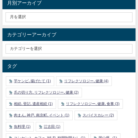
月別アーカイブ
カテゴリーアーカイブ
タグ
芋ケンピ､揚げたて
(1)
リフレクソロジー､健康
(4)
爪の切り方､リフレクソロジー､健康
(2)
相続､登記､遺産相続
(1)
リフレクソロジー､健康､食事
(3)
肉まん､神戸､南京町､イベント
(1)
スパイスカレー
(2)
魚料理
(1)
江古田
(1)