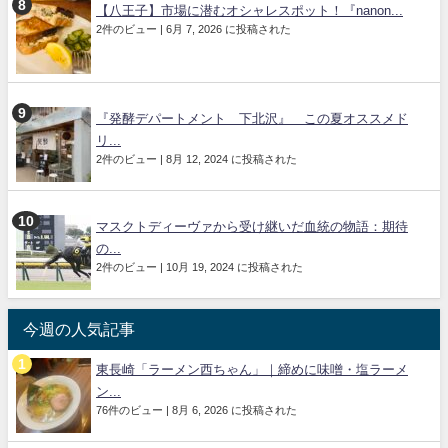
【八王子】市場に潜むオシャレスポット！『nanon...
2件のビュー
|
6月 7, 2026 に投稿された
『発酵デパートメント 下北沢』 この夏オススメド
リ...
2件のビュー
|
8月 12, 2024 に投稿された
マスクトディーヴァから受け継いだ血統の物語：期待
の...
2件のビュー
|
10月 19, 2024 に投稿された
今週の人気記事
東長崎「ラーメン西ちゃん」｜締めに味噌・塩ラーメ
ン...
76件のビュー
|
8月 6, 2026 に投稿された