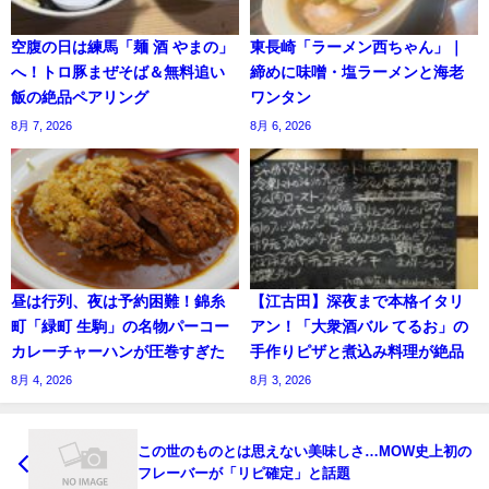
空腹の日は練馬「麺 酒 やまの」
東長崎「ラーメン西ちゃん」｜
へ！トロ豚まぜそば＆無料追い
締めに味噌・塩ラーメンと海老
飯の絶品ペアリング
ワンタン
8月 7, 2026
8月 6, 2026
昼は行列、夜は予約困難！錦糸
【江古田】深夜まで本格イタリ
町「緑町 生駒」の名物パーコー
アン！「大衆酒バル てるお」の
カレーチャーハンが圧巻すぎた
手作りピザと煮込み料理が絶品
8月 4, 2026
8月 3, 2026
この世のものとは思えない美味しさ…MOW史上初の
フレーバーが「リピ確定」と話題