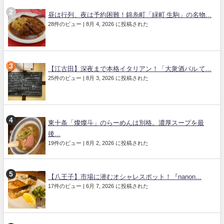
昼は行列、夜は予約困難！錦糸町「緑町 生駒」の名物...
28件のビュー
|
8月 4, 2026 に投稿された
【江古田】深夜まで本格イタリアン！「大衆酒バル て...
25件のビュー
|
8月 3, 2026 に投稿された
東十条「燦燦斗」のらーめんは別格。濃厚スープを最
後...
19件のビュー
|
8月 2, 2026 に投稿された
【八王子】市場に潜むオシャレスポット！『nanon...
17件のビュー
|
6月 7, 2026 に投稿された