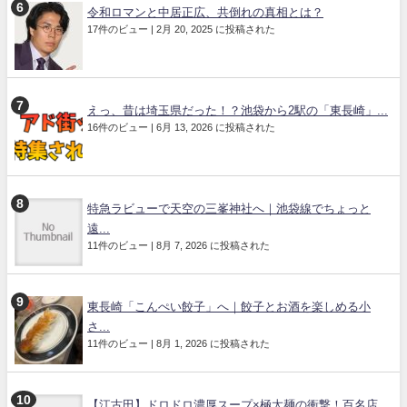
令和ロマンと中居正広、共倒れの真相とは？
17件のビュー
|
2月 20, 2025 に投稿された
えっ、昔は埼玉県だった！？池袋から2駅の「東長崎」...
16件のビュー
|
6月 13, 2026 に投稿された
特急ラビューで天空の三峯神社へ｜池袋線でちょっと
遠...
11件のビュー
|
8月 7, 2026 に投稿された
東長崎「こんぺい餃子」へ｜餃子とお酒を楽しめる小
さ...
11件のビュー
|
8月 1, 2026 に投稿された
【江古田】ドロドロ濃厚スープ×極太麺の衝撃！百名店...