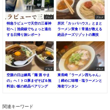
グルメ
グルメ
特急ラビューで天空の三峯神
所沢「カッパハウス」とまと
社へ｜池袋線でちょっと遠出
ラーメン実食！常連が教える
する日帰り旅レポート
絶品チーズリゾットの裏技
グルメ
グルメ
空腹の日は練馬「麺 酒 やま
東長崎「ラーメン西ちゃん」
の」へ！トロ豚まぜそば＆無
｜締めに味噌・塩ラーメンと
料追い飯の絶品ペアリング
海老ワンタン
関連キーワード