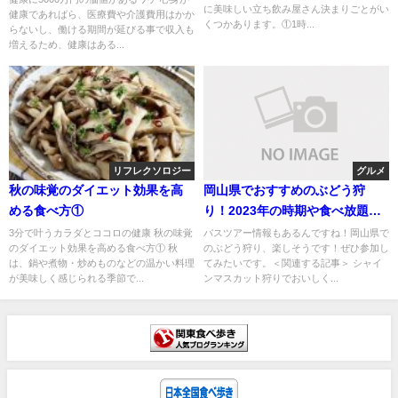
に美味しい立ち飲み屋さん決まりごとがい
健康であればら、医療費や介護費用はかか
くつかあります。①1時...
らないし、働ける期間が延びる事で収入も
増えるため、健康はある...
リフレクソロジー
グルメ
秋の味覚のダイエット効果を高
岡山県でおすすめのぶどう狩
める食べ方①
り！2023年の時期や食べ放題、
品種について知ろう
3分で叶うカラダとココロの健康 秋の味覚
バスツアー情報もあるんですね！岡山県で
のダイエット効果を高める食べ方① 秋
のぶどう狩り、楽しそうです！ぜひ参加し
は、鍋や煮物・炒めものなどの温かい料理
てみたいです。＜関連する記事＞ シャイ
が美味しく感じられる季節で...
ンマスカット狩りでおいしく...