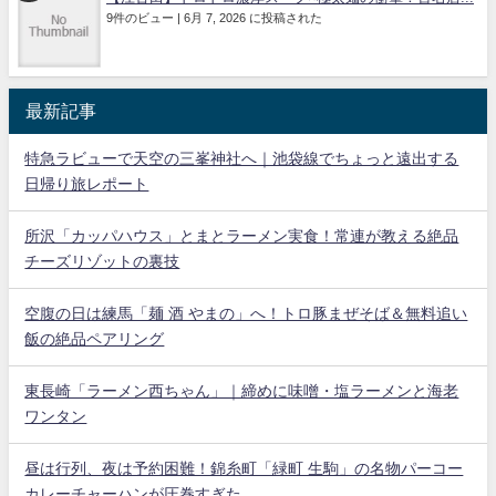
9件のビュー
|
6月 7, 2026 に投稿された
最新記事
特急ラビューで天空の三峯神社へ｜池袋線でちょっと遠出する
日帰り旅レポート
所沢「カッパハウス」とまとラーメン実食！常連が教える絶品
チーズリゾットの裏技
空腹の日は練馬「麺 酒 やまの」へ！トロ豚まぜそば＆無料追い
飯の絶品ペアリング
東長崎「ラーメン西ちゃん」｜締めに味噌・塩ラーメンと海老
ワンタン
昼は行列、夜は予約困難！錦糸町「緑町 生駒」の名物パーコー
カレーチャーハンが圧巻すぎた