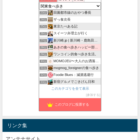
孤高の千葉グルメ
22位
田園都市線のおやつ番長
23位
ザっ食次長
24位
東京たべある記
25位
スイーツ弁理士が行く
26位
新川崎.jp | 新川崎・鹿島田の地域情報配信中！
27位
あきの食べ歩きハッピー部｜東長崎・西武池袋線沿線グルメ
28位
ワンコイン的食べ歩き生活。
29位
MOMOJEU〜大人のお洒落な旅とグルメ。
30位
mogmog_foreignerの食べ歩き
31位
Foodie Blues：減酒逃避行
32位
新宿グルメでごきげん日和
33位
このカテゴリを全て表示
紅子のセレブなグルメ日記
34位
参加する
荒夜の酒場ハンター
35位
このブログに投票する
リンク集
アンテナサイト