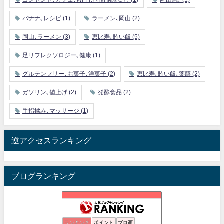
コンセント､カフェ､Wi-Fi､時間制限なし
(1)
岡山県､
(1)
バナナ､レシピ
(1)
ラーメン､岡山
(2)
岡山､ラーメン
(3)
恵比寿､賄い飯
(5)
足リフレクソロジー､健康
(1)
グルテンフリー､お菓子､洋菓子
(2)
恵比寿､賄い飯､薬膳
(2)
ガソリン､値上げ
(2)
発酵食品
(2)
手指揉み､マッサージ
(1)
逆アクセスランキング
ブログランキング
昭和の残り香を探して
ランキング
ポイント
ブロ画
21位