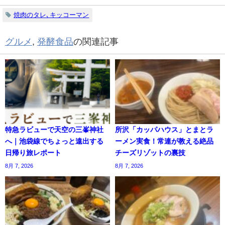
焼肉のタレ､キッコーマン
グルメ
,
発酵食品
の関連記事
特急ラビューで天空の三峯神社
所沢「カッパハウス」とまとラ
へ｜池袋線でちょっと遠出する
ーメン実食！常連が教える絶品
日帰り旅レポート
チーズリゾットの裏技
8月 7, 2026
8月 7, 2026