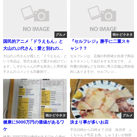
グルメ
街かど小ネタ
国民的アニメ「ドラえもん」と
『セルフレジ』勝手に二重スキ
大山のぶ代さん：愛と別れの物
ャン？？
語
大山のぶ代さんが残した「ドラえもん」と
セルフレジは、店舗の利用者が自身で商品
いう作品は、世代を超えて愛され続けてい
をスキャンして会計をする方法です。 人
ます。しずかちゃんの声を担当した野村道
件費の削減などを目的に導入店舗は増加傾
子さんのコメントも印象的で...
向にありますが、セルフレジ...
街かど小ネタ
グルメ
健康に5000万円の価値があるワ
決まり事が多いお店
ケ
平日16時から21時まで 渋谷 魚河岸 ふ
くちゃん２号店 お魚、しゅうまいが抜群
健康に5000万円の価値があるワケ 心身が