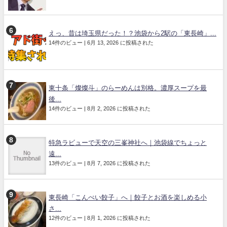
えっ、昔は埼玉県だった！？池袋から2駅の「東長崎」...
14件のビュー
|
6月 13, 2026 に投稿された
東十条「燦燦斗」のらーめんは別格。濃厚スープを最
後...
14件のビュー
|
8月 2, 2026 に投稿された
特急ラビューで天空の三峯神社へ｜池袋線でちょっと
遠...
13件のビュー
|
8月 7, 2026 に投稿された
東長崎「こんぺい餃子」へ｜餃子とお酒を楽しめる小
さ...
12件のビュー
|
8月 1, 2026 に投稿された