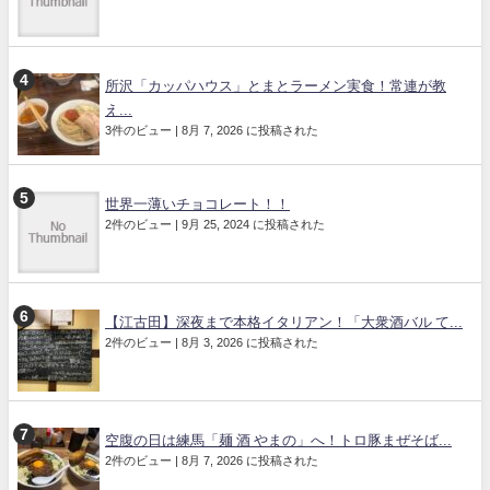
所沢「カッパハウス」とまとラーメン実食！常連が教
え...
3件のビュー
|
8月 7, 2026 に投稿された
世界一薄いチョコレート！！
2件のビュー
|
9月 25, 2024 に投稿された
【江古田】深夜まで本格イタリアン！「大衆酒バル て...
2件のビュー
|
8月 3, 2026 に投稿された
空腹の日は練馬「麺 酒 やまの」へ！トロ豚まぜそば...
2件のビュー
|
8月 7, 2026 に投稿された