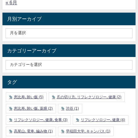
« 6月
月別アーカイブ
カテゴリーアーカイブ
タグ
恵比寿､賄い飯
(5)
爪の切り方､リフレクソロジー､健康
(2)
恵比寿､賄い飯､薬膳
(2)
渋谷
(1)
リフレクソロジー､健康､食事
(3)
リフレクソロジー､健康
(4)
高尾山､電車､編み物
(1)
早稲田大学､キャンパス
(1)