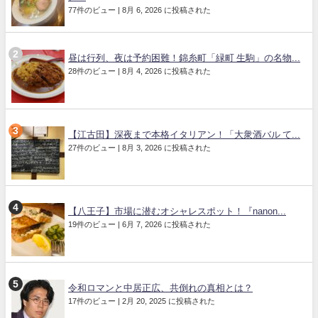
77件のビュー
|
8月 6, 2026 に投稿された
昼は行列、夜は予約困難！錦糸町「緑町 生駒」の名物...
28件のビュー
|
8月 4, 2026 に投稿された
【江古田】深夜まで本格イタリアン！「大衆酒バル て...
27件のビュー
|
8月 3, 2026 に投稿された
【八王子】市場に潜むオシャレスポット！『nanon...
19件のビュー
|
6月 7, 2026 に投稿された
令和ロマンと中居正広、共倒れの真相とは？
17件のビュー
|
2月 20, 2025 に投稿された