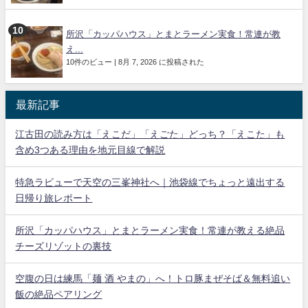
所沢「カッパハウス」とまとラーメン実食！常連が教
え...
10件のビュー
|
8月 7, 2026 に投稿された
最新記事
江古田の読み方は「えこだ」「えごた」どっち？「えこた」も
含め3つある理由を地元目線で解説
特急ラビューで天空の三峯神社へ｜池袋線でちょっと遠出する
日帰り旅レポート
所沢「カッパハウス」とまとラーメン実食！常連が教える絶品
チーズリゾットの裏技
空腹の日は練馬「麺 酒 やまの」へ！トロ豚まぜそば＆無料追い
飯の絶品ペアリング