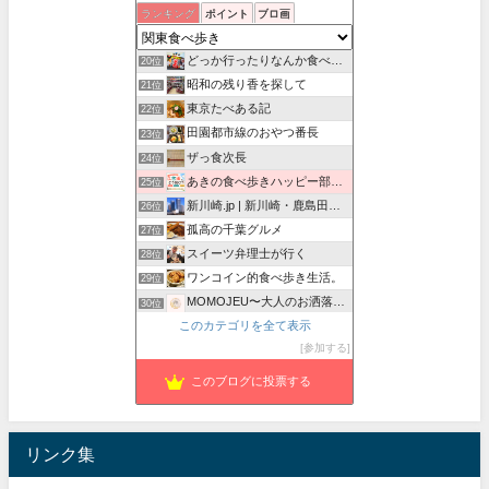
ビバ！街かどグルメ！！
ランキング
ポイント
ブロ画
18位
パラリーガルの食べ歩き日記
19位
どっか行ったりなんか食べたりの記録
20位
昭和の残り香を探して
21位
東京たべある記
22位
田園都市線のおやつ番長
23位
ザっ食次長
24位
あきの食べ歩きハッピー部｜東長崎・西武池袋線沿線グルメ
25位
新川崎.jp | 新川崎・鹿島田の地域情報配信中！
26位
孤高の千葉グルメ
27位
スイーツ弁理士が行く
28位
ワンコイン的食べ歩き生活。
29位
MOMOJEU〜大人のお洒落な旅とグルメ。
30位
このカテゴリを全て表示
mogmog_foreignerの食べ歩き
31位
参加する
Foodie Blues：減酒逃避行
32位
このブログに投票する
リンク集