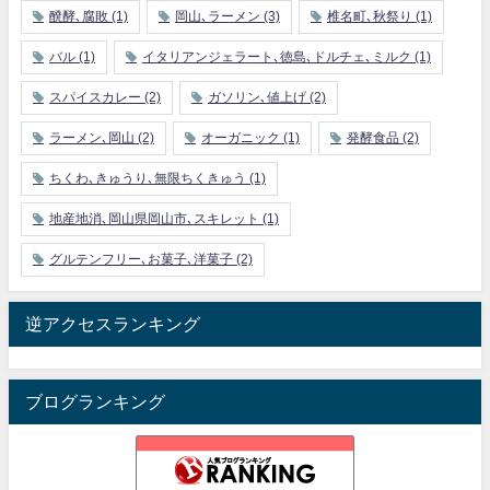
醗酵､腐敗
(1)
岡山､ラーメン
(3)
椎名町､秋祭り
(1)
バル
(1)
イタリアンジェラート､徳島､ドルチェ､ミルク
(1)
スパイスカレー
(2)
ガソリン､値上げ
(2)
ラーメン､岡山
(2)
オーガニック
(1)
発酵食品
(2)
ちくわ､きゅうり､無限ちくきゅう
(1)
地産地消､岡山県岡山市､スキレット
(1)
グルテンフリー､お菓子､洋菓子
(2)
逆アクセスランキング
ブログランキング