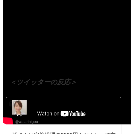
（出典 Youtube）
＜ツイッターの反応＞
㈱WATARI人間研究所 総務部酢鯵補給係
公式
@watarinigou