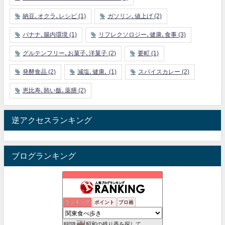
納豆､オクラ､レシピ
(1)
ガソリン､値上げ
(2)
バナナ､腸内環境
(1)
リフレクソロジー､健康､食事
(3)
グルテンフリー､お菓子､洋菓子
(2)
要町
(1)
発酵食品
(2)
減塩､健康､
(1)
スパイスカレー
(2)
恵比寿､賄い飯､薬膳
(2)
逆アクセスランキング
ブログランキング
孤高の千葉グルメ
ランキング
ポイント
ブロ画
21位
田園都市線のおやつ番長
22位
昭和の残り香を探して
23位