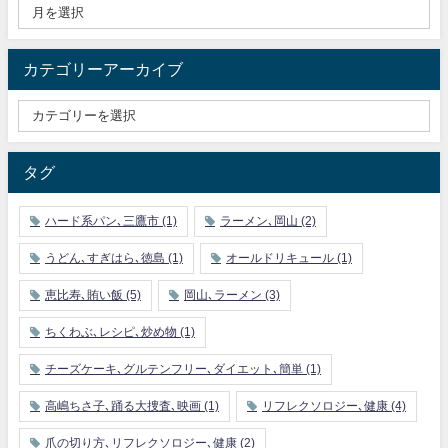
カテゴリーアーカイブ
タグ
ハード系パン､三鷹市
(1)
ラーメン､岡山
(2)
うどん､すぎはら､徳島
(1)
オールドリキュール
(1)
恵比寿､賄い飯
(5)
岡山､ラーメン
(3)
ちくわぶ､レシピ､炒め物
(1)
チーズケーキ､グルテンフリー､ダイエット､簡単
(1)
高嶋ちさ子､踊る大捜査､映画
(1)
リフレクソロジー､健康
(4)
爪の切り方､リフレクソロジー､健康
(2)