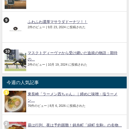
ふわふわ濃厚マサラダドーナツ！！
2件のビュー
|
9月 23, 2024 に投稿された
マスクトディーヴァから受け継いだ血統の物語：期待
の...
2件のビュー
|
10月 19, 2024 に投稿された
今週の人気記事
東長崎「ラーメン西ちゃん」｜締めに味噌・塩ラーメ
ン...
76件のビュー
|
8月 6, 2026 に投稿された
昼は行列、夜は予約困難！錦糸町「緑町 生駒」の名物...