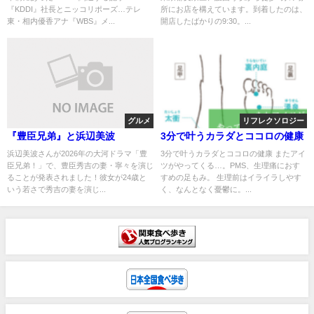
『KDDI』社長とニッコリポーズ…テレ
所にお店を構えています。到着したのは、
東・相内優香アナ『WBS』メ...
開店したばかりの9:30。...
グルメ
リフレクソロジー
『豊臣兄弟』と浜辺美波
3分で叶うカラダとココロの健康
浜辺美波さんが2026年の大河ドラマ「豊
3分で叶うカラダとココロの健康 またアイ
臣兄弟！」で、豊臣秀吉の妻・寧々を演じ
ツがやってくる…。PMS、生理痛におす
ることが発表されました！彼女が24歳と
すめの足もみ。 生理前はイライラしやす
いう若さで秀吉の妻を演じ...
く、なんとなく憂鬱に。...