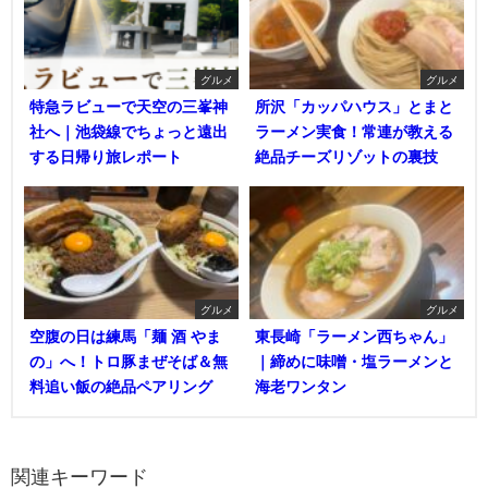
グルメ
グルメ
特急ラビューで天空の三峯神
所沢「カッパハウス」とまと
社へ｜池袋線でちょっと遠出
ラーメン実食！常連が教える
する日帰り旅レポート
絶品チーズリゾットの裏技
グルメ
グルメ
空腹の日は練馬「麺 酒 やま
東長崎「ラーメン西ちゃん」
の」へ！トロ豚まぜそば＆無
｜締めに味噌・塩ラーメンと
料追い飯の絶品ペアリング
海老ワンタン
関連キーワード