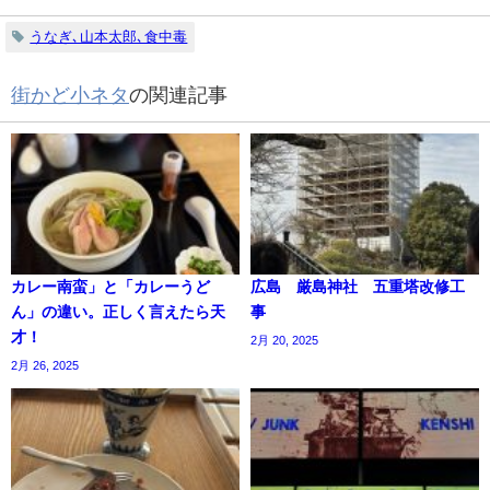
うなぎ､山本太郎､食中毒
街かど小ネタ
の関連記事
カレー南蛮」と「カレーうど
広島 厳島神社 五重塔改修工
ん」の違い。正しく言えたら天
事
才！
2月 20, 2025
2月 26, 2025