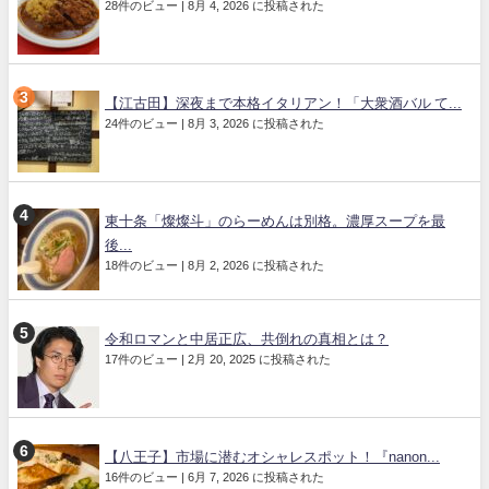
28件のビュー
|
8月 4, 2026 に投稿された
【江古田】深夜まで本格イタリアン！「大衆酒バル て...
24件のビュー
|
8月 3, 2026 に投稿された
東十条「燦燦斗」のらーめんは別格。濃厚スープを最
後...
18件のビュー
|
8月 2, 2026 に投稿された
令和ロマンと中居正広、共倒れの真相とは？
17件のビュー
|
2月 20, 2025 に投稿された
【八王子】市場に潜むオシャレスポット！『nanon...
16件のビュー
|
6月 7, 2026 に投稿された