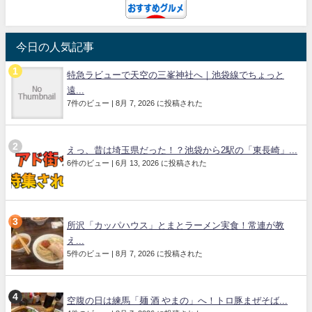
今日の人気記事
特急ラビューで天空の三峯神社へ｜池袋線でちょっと
遠...
7件のビュー
|
8月 7, 2026 に投稿された
えっ、昔は埼玉県だった！？池袋から2駅の「東長崎」...
6件のビュー
|
6月 13, 2026 に投稿された
所沢「カッパハウス」とまとラーメン実食！常連が教
え...
5件のビュー
|
8月 7, 2026 に投稿された
空腹の日は練馬「麺 酒 やまの」へ！トロ豚まぜそば...