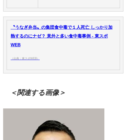
〝うなぎ弁当〟の集団食中毒で１人死亡 しっかり加
熱するのにナゼ？ 意外と多い食中毒事例 - 東スポ
WEB
（出典：東スポWEB）
＜関連する画像＞