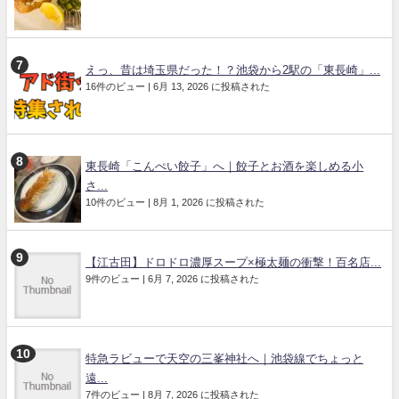
えっ、昔は埼玉県だった！？池袋から2駅の「東長崎」...
16件のビュー
|
6月 13, 2026 に投稿された
東長崎「こんぺい餃子」へ｜餃子とお酒を楽しめる小
さ...
10件のビュー
|
8月 1, 2026 に投稿された
【江古田】ドロドロ濃厚スープ×極太麺の衝撃！百名店...
9件のビュー
|
6月 7, 2026 に投稿された
特急ラビューで天空の三峯神社へ｜池袋線でちょっと
遠...
7件のビュー
|
8月 7, 2026 に投稿された