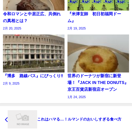
令和ロマンと中居正広、共倒れ
『米津玄師 初日初福岡ドー
の真相とは？
ム』
2月 20, 2025
2月 19, 2025
『博多 路線バス』にびっくり‼️
世界のドーナツが新宿に新登
場！『JACK IN THE DONUTS』
2月 9, 2025
京王百貨店新宿店オープン
1月 24, 2025
これはハマる…！ルマンドのおいしすぎる食べ方