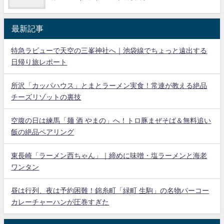
最新記事
特急ラビューで天空の三峯神社へ｜池袋線でちょっと遠出する
日帰り旅レポート
所沢「カッパハウス」とまとラーメン実食！常連が教える絶品
チーズリゾットの裏技
空腹の日は練馬「麺 酒 やまの」へ！トロ豚まぜそば＆無料追い
飯の絶品ペアリング
東長崎「ラーメン西ちゃん」｜締めに味噌・塩ラーメンと海老
ワンタン
昼は行列、夜は予約困難！錦糸町「緑町 生駒」の名物パーコー
カレーチャーハンが圧巻すぎた