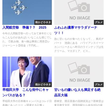
街かど小ネタ
グルメ
入間航空祭 準備？？ 2025
ふわふわ濃厚マサラダドーナ
ツ！！
今年の入間航空祭へ行ってみて来年行くな
らこんなのがあればいいなこんな感じでし
急に甘いものが食べたくなって、、東武デ
た。 ①飲み物、食べ物は事前に用意②レ
パート 池袋にある ハワイアンスイーツ
ジャーシート③現金（千円札...
カンパニーさんへ昨日のラインナップは生
クリーム、マカダミア、ピス...
街かど小ネタ
グルメ
早稲田大学 こんな街中にキャ
甘いもの嫌いな人も満足する絶
ンパスがある？
品豆大福
早稲田大学の日本橋キャンパスはコレド日
群林堂、開店直後の混雑状況は？群林堂は
本橋にあったーー ＜関連する記事＞
東京都文京区、護国寺駅から徒歩3分の場