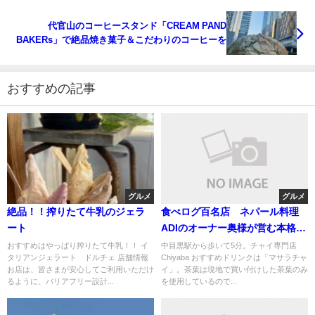
代官山のコーヒースタンド「CREAM PAND
BAKERs」で絶品焼き菓子＆こだわりのコーヒーを
おすすめの記事
グルメ
グルメ
絶品！！搾りたて牛乳のジェラ
食べログ百名店 ネパール料理
ート
ADIのオーナー奥様が営む本格チ
ャイ専門店
おすすめはやっぱり搾りたて牛乳！！ イ
中目黒駅から歩いて5分。チャイ専門店
タリアンジェラート ドルチェ 店舗情報
Chiyaba おすすめドリンクは「マサラチャ
お店は、皆さまが安心してご利用いただけ
イ」。茶葉は現地で買い付けした茶葉のみ
るように、バリアフリー設計...
を使用しているので...