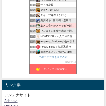
ザっ食次長
24位
東京たべある記
25位
スイーツ弁理士が行く
26位
新川崎.jp | 新川崎・鹿島田の地域情報配信中！
27位
あきの食べ歩きハッピー部｜東長崎・西武池袋線沿線グルメ
28位
ワンコイン的食べ歩き生活。
29位
MOMOJEU〜大人のお洒落な旅とグルメ。
30位
mogmog_foreignerの食べ歩き
31位
Foodie Blues：減酒逃避行
32位
新宿グルメでごきげん日和
33位
このカテゴリを全て表示
紅子のセレブなグルメ日記
34位
参加する
荒夜の酒場ハンター
35位
このブログに投票する
リンク集
アンテナサイト
2chnavi