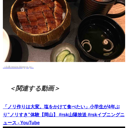
（出典 resize.blogsys.jp）
＜関連する動画＞
「ノリ作りは大変。塩をかけて食べたい」小学生が4年ぶ
り”ノリすき”体験【岡山】 #rsk山陽放送 #rskイブニングニ
ュース - YouTube