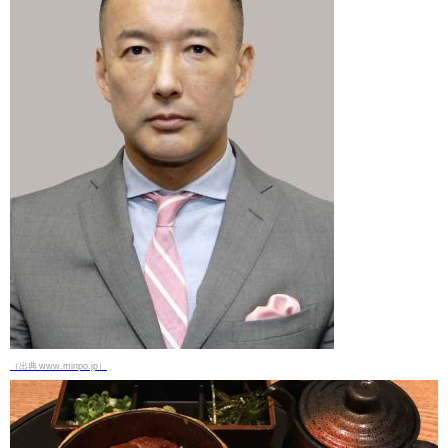
（出典 www.minpo.jp）