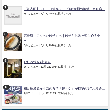
【江古田】ドロドロ濃厚スープ×極太麺の衝撃！百名店...
6件のビュー
|
6月 7, 2026 に投稿された
東長崎「こんぺい餃子」へ｜餃子とお酒を楽しめる小
さ...
6件のビュー
|
8月 1, 2026 に投稿された
お好み焼き🟰小麦粉
2件のビュー
|
12月 21, 2024 に投稿された
和田島漁協女性部の食堂「網元や」が待望の3年ぶり通...
1件のビュー
|
8月 12, 2024 に投稿された