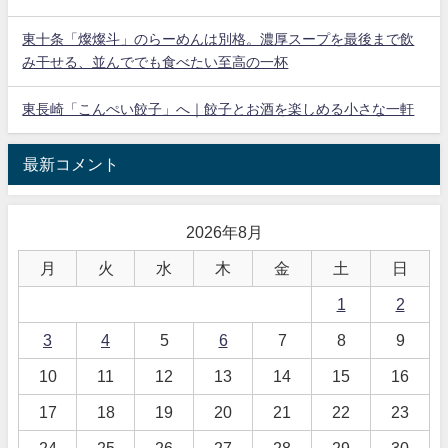
東十条「燦燦斗」のらーめんは別格。濃厚スープを最後まで飲
み干せる、並んででも食べたい至高の一杯
東長崎「こんぺい餃子」へ｜餃子とお酒を楽しめる小さな一軒
最新コメント
2026年8月
月
火
水
木
金
土
日
1
2
3
4
5
6
7
8
9
10
11
12
13
14
15
16
17
18
19
20
21
22
23
24
25
26
27
28
29
30