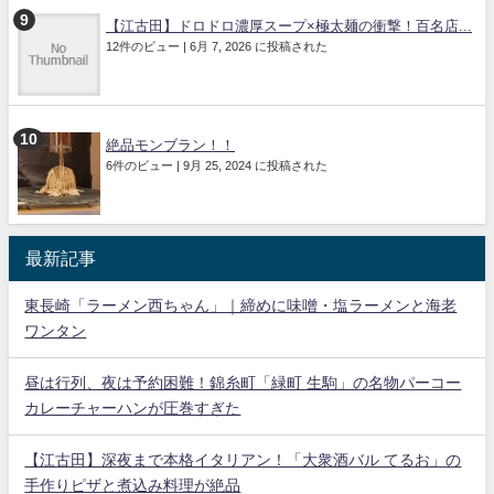
【江古田】ドロドロ濃厚スープ×極太麺の衝撃！百名店...
12件のビュー
|
6月 7, 2026 に投稿された
絶品モンブラン！！
6件のビュー
|
9月 25, 2024 に投稿された
最新記事
東長崎「ラーメン西ちゃん」｜締めに味噌・塩ラーメンと海老
ワンタン
昼は行列、夜は予約困難！錦糸町「緑町 生駒」の名物パーコー
カレーチャーハンが圧巻すぎた
【江古田】深夜まで本格イタリアン！「大衆酒バル てるお」の
手作りピザと煮込み料理が絶品