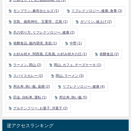
かみなりうどん､徳島県鳴門市
(1)
モンブラン､麻布台ヒルズ
(1)
リフレクソロジー､健康､食事
(3)
宮島、厳島神社、五重塔、広島
(1)
ガソリン､値上げ
(2)
爪の切り方､リフレクソロジー､健康
(2)
発酵食品､腸内環境､美肌
(1)
中野
(1)
お好み焼き､関西風､広島風､お好み焼きの日
(1)
発酵食品
(2)
ラーメン､岡山
(2)
岡山､カフェ､チーズケーキ
(1)
スパイスカレー
(2)
岡山､ラーメン
(3)
恵比寿､賄い飯､薬膳
(2)
リフレクソロジー､健康
(4)
罰金､自転車､運転
(1)
恵比寿､賄い飯
(5)
グルテンフリー､お菓子､洋菓子
(2)
逆アクセスランキング