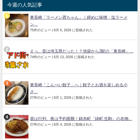
今週の人気記事
東長崎「ラーメン西ちゃん」｜締めに味噌・塩ラーメ
ン...
75件のビュー
|
8月 6, 2026 に投稿された
えっ、昔は埼玉県だった！？池袋から2駅の「東長崎」...
74件のビュー
|
6月 13, 2026 に投稿された
東長崎「こんぺい餃子」へ｜餃子とお酒を楽しめる小
さ...
27件のビュー
|
8月 1, 2026 に投稿された
昼は行列、夜は予約困難！錦糸町「緑町 生駒」の名物...
27件のビュー
|
8月 4, 2026 に投稿された