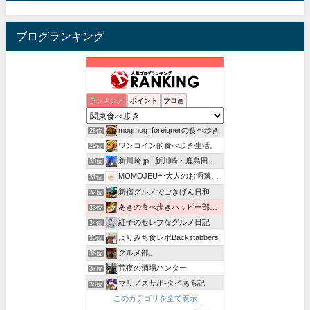
ブログランキング
Foodie Blues：減酒逃避行
ランキング
ポイント
ブロ画
26位
孤高の千葉グルメ
27位
mogmog_foreignerの食べ歩き
28位
ワンコイン的食べ歩き生活。
29位
新川崎.jp | 新川崎・鹿島田の地域情報配信中！
30位
MOMOJEU〜大人のお洒落な旅とグルメ。
31位
新宿グルメでごきげん日和
32位
あきの食べ歩きハッピー部｜東長崎・西武池袋線沿線グルメ
33位
紅子のセレブなグルメ日記
34位
よりみち食レポBackstabbers
35位
グルメ部。
36位
荒夜の酒場ハンター
37位
マリノスサポ-タベある記
38位
このカテゴリを全て表示
もやドカ
39位