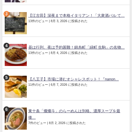
【江古田】深夜まで本格イタリアン！「大衆酒バル て...
13件のビュー
|
8月 3, 2026 に投稿された
昼は行列、夜は予約困難！錦糸町「緑町 生駒」の名物...
13件のビュー
|
8月 4, 2026 に投稿された
【八王子】市場に潜むオシャレスポット！『nanon...
11件のビュー
|
6月 7, 2026 に投稿された
東十条「燦燦斗」のらーめんは別格。濃厚スープを最
後...
7件のビュー
|
8月 2, 2026 に投稿された