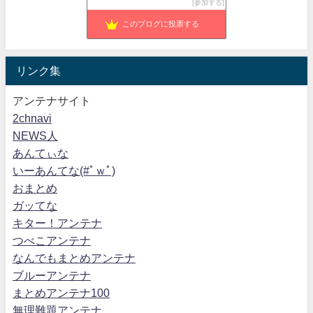
参加する
ホワイトさん★おきらく日記
40位
このブログに投票する
リンク集
アンテナサイト
2chnavi
NEWS人
あんてぃな
いーあんてな(#ﾟｗﾟ)
おまとめ
ガッてな
キター！アンテナ
つべこアンテナ
なんでもまとめアンテナ
ブルーアンテナ
まとめアンテナ100
無理難題アンテナ