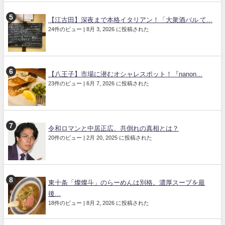
【江古田】深夜まで本格イタリアン！「大衆酒バル て...
24件のビュー
|
8月 3, 2026 に投稿された
【八王子】市場に潜むオシャレスポット！『nanon...
23件のビュー
|
6月 7, 2026 に投稿された
令和ロマンと中居正広、共倒れの真相とは？
20件のビュー
|
2月 20, 2025 に投稿された
東十条「燦燦斗」のらーめんは別格。濃厚スープを最
後...
18件のビュー
|
8月 2, 2026 に投稿された