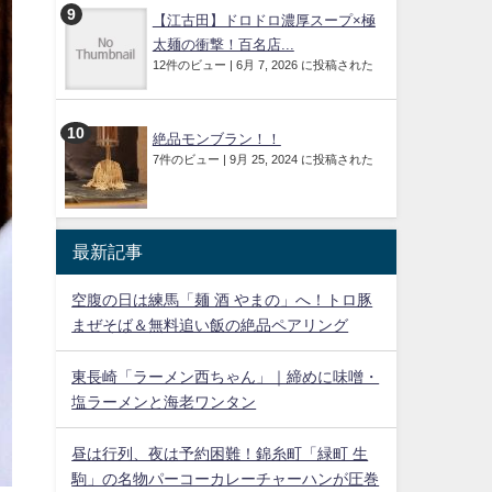
【江古田】ドロドロ濃厚スープ×極
太麺の衝撃！百名店...
12件のビュー
|
6月 7, 2026 に投稿された
絶品モンブラン！！
7件のビュー
|
9月 25, 2024 に投稿された
最新記事
空腹の日は練馬「麺 酒 やまの」へ！トロ豚
まぜそば＆無料追い飯の絶品ペアリング
東長崎「ラーメン西ちゃん」｜締めに味噌・
塩ラーメンと海老ワンタン
昼は行列、夜は予約困難！錦糸町「緑町 生
駒」の名物パーコーカレーチャーハンが圧巻