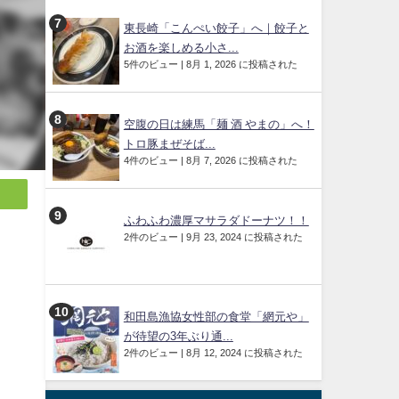
東長崎「こんぺい餃子」へ｜餃子と
お酒を楽しめる小さ...
5件のビュー
|
8月 1, 2026 に投稿された
空腹の日は練馬「麺 酒 やまの」へ！
トロ豚まぜそば...
4件のビュー
|
8月 7, 2026 に投稿された
ふわふわ濃厚マサラダドーナツ！！
2件のビュー
|
9月 23, 2024 に投稿された
和田島漁協女性部の食堂「網元や」
が待望の3年ぶり通...
2件のビュー
|
8月 12, 2024 に投稿された