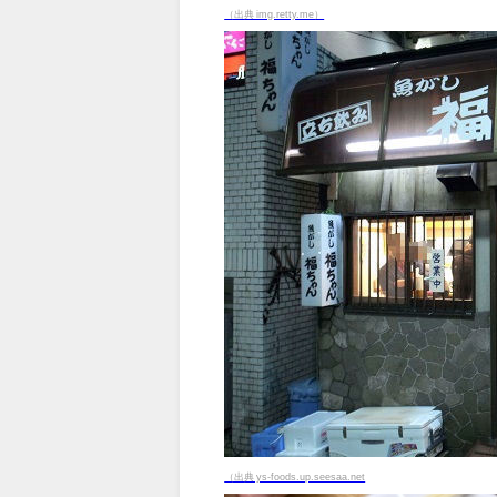
（出典 img.retty.me）
（出典 ys-foods.up.seesaa.net