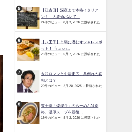
【江古田】深夜まで本格イタリア
ン！「大衆酒バル て...
24件のビュー
|
8月 3, 2026 に投稿された
【八王子】市場に潜むオシャレスポ
ット！『nanon...
23件のビュー
|
6月 7, 2026 に投稿された
令和ロマンと中居正広、共倒れの真
相とは？
20件のビュー
|
2月 20, 2025 に投稿された
東十条「燦燦斗」のらーめんは別
格。濃厚スープを最後...
18件のビュー
|
8月 2, 2026 に投稿された