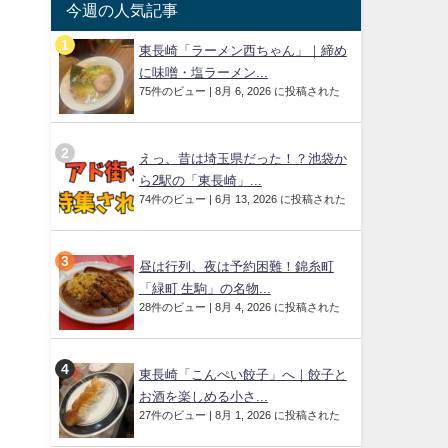
今週の人気記事
東長崎「ラーメン西ちゃん」｜締め
に味噌・塩ラーメン...
75件のビュー
|
8月 6, 2026 に投稿された
えっ、昔は埼玉県だった！？池袋か
ら2駅の「東長崎」...
74件のビュー
|
6月 13, 2026 に投稿された
昼は行列、夜は予約困難！錦糸町
「緑町 生駒」の名物...
28件のビュー
|
8月 4, 2026 に投稿された
東長崎「こんぺい餃子」へ｜餃子と
お酒を楽しめる小さ...
27件のビュー
|
8月 1, 2026 に投稿された