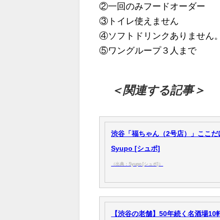
②一回のみフードオーダー
③トイレ使えません
④ソフトドリンクありません
⑤ワングループ３人まで
＜関連する記事＞
渋谷「福ちゃん（2号店）」ここだ
Syupo [シュポ]
（出典：Syupo [シュポ]）
【渋谷の老舗】50年続く名酒場10軒