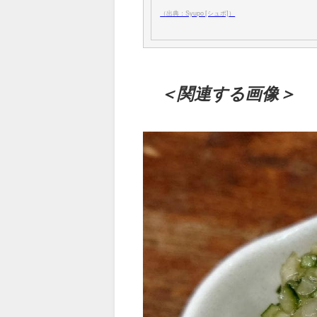
（出典：Syupo [シュポ]）
＜関連する画像＞