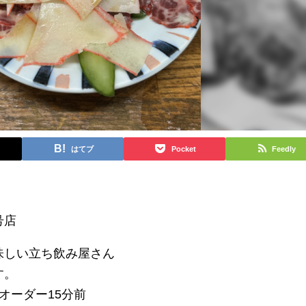
はてブ
Pocket
Feedly
号店
味しい立ち飲み屋さん
す。
オーダー15分前