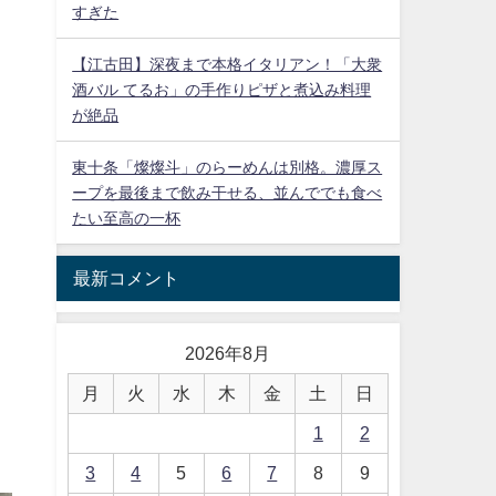
すぎた
【江古田】深夜まで本格イタリアン！「大衆
酒バル てるお」の手作りピザと煮込み料理
が絶品
東十条「燦燦斗」のらーめんは別格。濃厚ス
ープを最後まで飲み干せる、並んででも食べ
たい至高の一杯
最新コメント
2026年8月
月
火
水
木
金
土
日
1
2
3
4
5
6
7
8
9