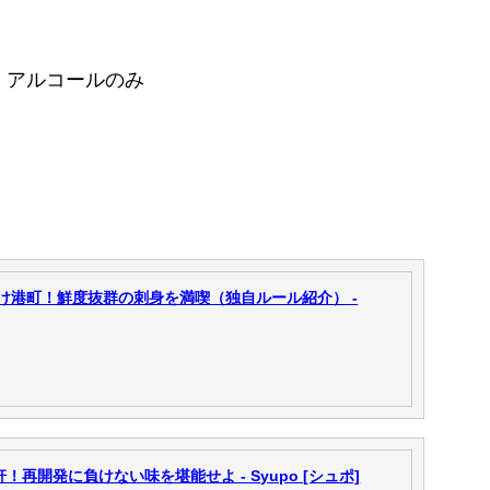
。アルコールのみ
け港町！鮮度抜群の刺身を満喫（独自ルール紹介） -
！再開発に負けない味を堪能せよ - Syupo [シュポ]