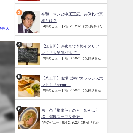
令和ロマンと中居正広、共倒れの真
相とは？
14件のビュー
|
2月 20, 2025 に投稿された
管理人
【江古田】深夜まで本格イタリア
ン！「大衆酒バル て...
13件のビュー
|
8月 3, 2026 に投稿された
【八王子】市場に潜むオシャレスポ
ット！『nanon...
10件のビュー
|
6月 7, 2026 に投稿された
東十条「燦燦斗」のらーめんは別
格。濃厚スープを最後...
7件のビュー
|
8月 2, 2026 に投稿された