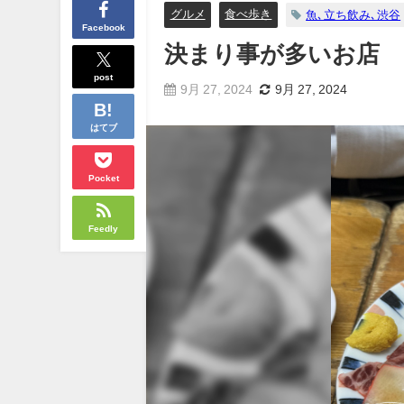
グルメ
食べ歩き
魚､立ち飲み､渋谷
Facebook
決まり事が多いお店
post
9月 27, 2024
9月 27, 2024
はてブ
Pocket
Feedly