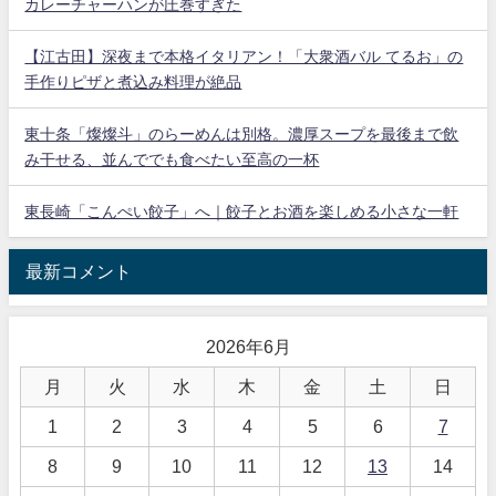
カレーチャーハンが圧巻すぎた
【江古田】深夜まで本格イタリアン！「大衆酒バル てるお」の
手作りピザと煮込み料理が絶品
東十条「燦燦斗」のらーめんは別格。濃厚スープを最後まで飲
み干せる、並んででも食べたい至高の一杯
東長崎「こんぺい餃子」へ｜餃子とお酒を楽しめる小さな一軒
最新コメント
2026年6月
月
火
水
木
金
土
日
1
2
3
4
5
6
7
8
9
10
11
12
13
14