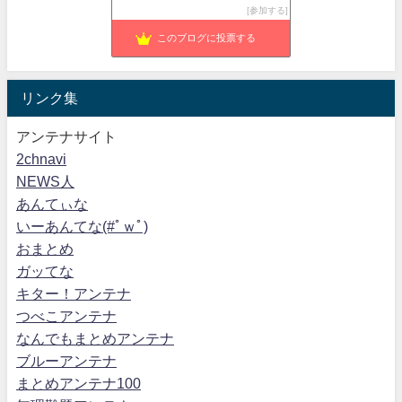
参加する
まーちゃんのブログ
51位
このブログに投票する
リンク集
アンテナサイト
2chnavi
NEWS人
あんてぃな
いーあんてな(#ﾟｗﾟ)
おまとめ
ガッてな
キター！アンテナ
つべこアンテナ
なんでもまとめアンテナ
ブルーアンテナ
まとめアンテナ100