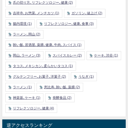
爪の切り方､リフレクソロジー､健康
(2)
吉祥寺､お惣菜､メンチカツ
(1)
ガソリン､値上げ
(2)
腸内環境
(1)
リフレクソロジー､健康､食事
(3)
ラーメン､岡山
(2)
賄い飯､居酒屋､薬膳､健康､牛肉､スパイス
(1)
岡山､ラーメン
(3)
スパイスカレー
(2)
ケーキ､渋谷
(1)
タコス､メキシカン､柔らかいタコス
(1)
グルテンフリー､お菓子､洋菓子
(2)
うなぎ
(1)
ラーメン
(1)
恵比寿､賄い飯､薬膳
(2)
神楽坂､ケーキ
(1)
発酵食品
(2)
リフレクソロジー､健康
(4)
逆アクセスランキング