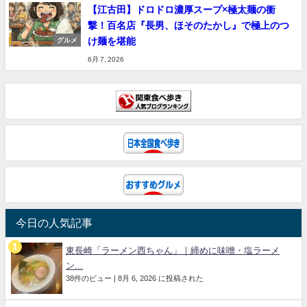
【江古田】ドロドロ濃厚スープ×極太麺の衝
撃！百名店『長男、ほそのたかし』で極上のつ
け麺を堪能
グルメ
6月 7, 2026
今日の人気記事
東長崎「ラーメン西ちゃん」｜締めに味噌・塩ラーメ
ン...
38件のビュー
|
8月 6, 2026 に投稿された