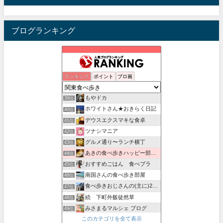
ブログランキング
グルメ部。
ランキング
ポイント
ブロ画
37位
館山、南房総のランチ、グルメ、カフェおすすめ情報
38位
もやドカ
39位
ホワイトさん★おきらく日記
40位
デウスエクスマキな食卓
41位
ツナシマニア
42位
グルメ通り〜ランチ横丁
43位
あきの食べ歩きハッピー部｜東長崎・西武池袋線沿線グルメ
44位
おすすめごはん 食べブラ
45位
南国さんの食べ歩き部屋
46位
食べ歩きおじさんの(主に)23区外飯巡り
47位
続 下町外飯徒然草
48位
みさまるマルシェ ブログ
49位
このカテゴリを全て表示
ゆきんこのあしあと
50位