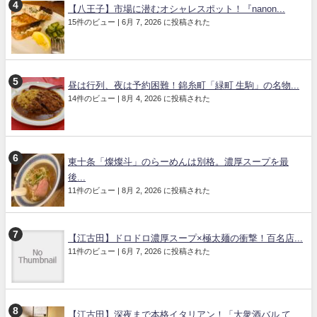
【八王子】市場に潜むオシャレスポット！『nanon...
15件のビュー
|
6月 7, 2026 に投稿された
昼は行列、夜は予約困難！錦糸町「緑町 生駒」の名物...
14件のビュー
|
8月 4, 2026 に投稿された
東十条「燦燦斗」のらーめんは別格。濃厚スープを最
後...
11件のビュー
|
8月 2, 2026 に投稿された
【江古田】ドロドロ濃厚スープ×極太麺の衝撃！百名店...
11件のビュー
|
6月 7, 2026 に投稿された
【江古田】深夜まで本格イタリアン！「大衆酒バル て...