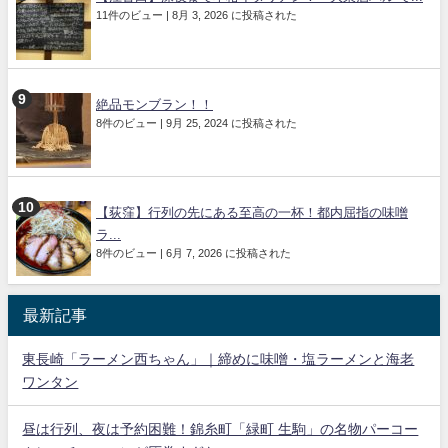
11件のビュー
|
8月 3, 2026 に投稿された
絶品モンブラン！！
8件のビュー
|
9月 25, 2024 に投稿された
【荻窪】行列の先にある至高の一杯！都内屈指の味噌
ラ...
8件のビュー
|
6月 7, 2026 に投稿された
最新記事
東長崎「ラーメン西ちゃん」｜締めに味噌・塩ラーメンと海老
ワンタン
昼は行列、夜は予約困難！錦糸町「緑町 生駒」の名物パーコー