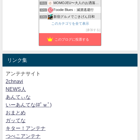
MOMOJEU〜大人のお洒落な旅とグルメ。
31位
Foodie Blues：減酒逃避行
32位
新宿グルメでごきげん日和
33位
このカテゴリを全て表示
紅子のセレブなグルメ日記
34位
参加する
荒夜の酒場ハンター
35位
このブログに投票する
リンク集
アンテナサイト
2chnavi
NEWS人
あんてぃな
いーあんてな(#ﾟｗﾟ)
おまとめ
ガッてな
キター！アンテナ
つべこアンテナ