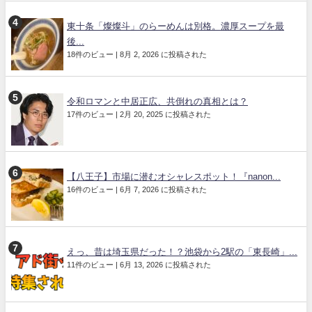
東十条「燦燦斗」のらーめんは別格。濃厚スープを最
後...
18件のビュー
|
8月 2, 2026 に投稿された
令和ロマンと中居正広、共倒れの真相とは？
17件のビュー
|
2月 20, 2025 に投稿された
【八王子】市場に潜むオシャレスポット！『nanon...
16件のビュー
|
6月 7, 2026 に投稿された
えっ、昔は埼玉県だった！？池袋から2駅の「東長崎」...
11件のビュー
|
6月 13, 2026 に投稿された