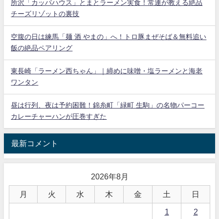
所沢「カッパハウス」とまとラーメン実食！常連が教える絶品
チーズリゾットの裏技
空腹の日は練馬「麺 酒 やまの」へ！トロ豚まぜそば＆無料追い
飯の絶品ペアリング
東長崎「ラーメン西ちゃん」｜締めに味噌・塩ラーメンと海老
ワンタン
昼は行列、夜は予約困難！錦糸町「緑町 生駒」の名物パーコー
カレーチャーハンが圧巻すぎた
最新コメント
2026年8月
月
火
水
木
金
土
日
1
2