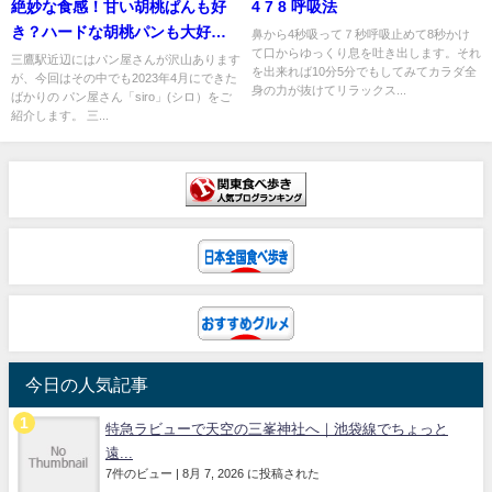
絶妙な食感！甘い胡桃ぱんも好
4 7 8 呼吸法
き？ハードな胡桃パンも大好き
鼻から4秒吸って７秒呼吸止めて8秒かけ
て口からゆっくり息を吐き出します。それ
なあなたへ
三鷹駅近辺にはパン屋さんが沢山あります
を出来れば10分5分でもしてみてカラダ全
が、今回はその中でも2023年4月にできた
身の力が抜けてリラックス...
ばかりの パン屋さん「siro」(シロ）をご
紹介します。 三...
今日の人気記事
特急ラビューで天空の三峯神社へ｜池袋線でちょっと
遠...
7件のビュー
|
8月 7, 2026 に投稿された