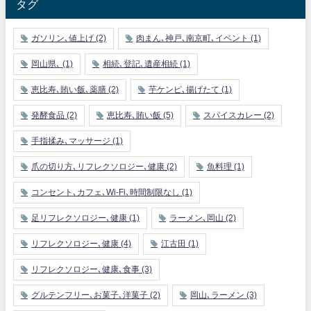
タグ
ガソリン､値上げ
(2)
肉まん､神戸､南京町､イベント
(1)
岡山県､
(1)
相続､登記､遺産相続
(1)
恵比寿､賄い飯､薬膳
(2)
芋ケンピ､揚げたて
(1)
発酵食品
(2)
恵比寿､賄い飯
(5)
スパイスカレー
(2)
手指揉み､マッサージ
(1)
爪の切り方､リフレクソロジー､健康
(2)
魚料理
(1)
コンセント､カフェ､Wi-Fi､時間制限なし
(1)
足リフレクソロジー､健康
(1)
ラーメン､岡山
(2)
リフレクソロジー､健康
(4)
江古田
(1)
リフレクソロジー､健康､食事
(3)
グルテンフリー､お菓子､洋菓子
(2)
岡山､ラーメン
(3)