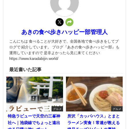
あきの食べ歩きハッピー部管理人
こんにちは 食べることが大好きで、全国各地で食べ歩きをしてブ
ログで 紹介しています。 ブログ『あきの食べ歩きハッピー部』も
運用していますので 是非よかったら見に来てください
https://www.karadabijin.world/
最近書いた記事
グルメ
グルメ
特急ラビューで天空の三峯神
所沢「カッパハウス」とまと
社へ｜池袋線でちょっと遠出
ラーメン実食！常連が教える