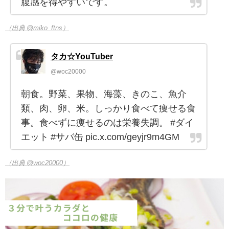
腹感を得やすいです。
（出典 @miko_ftns）
タカ☆YouTuber
@woc20000
朝食。野菜、果物、海藻、きのこ、魚介
類、肉、卵、米。しっかり食べて痩せる食
事。食べずに痩せるのは栄養失調。 #ダイ
エット #サバ缶 pic.x.com/geyjr9m4GM
（出典 @woc20000）