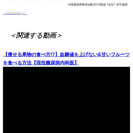
（出典 dietplus.jp）
＜関連する動画＞
【痩せる果物の食べ方!?】血糖値を上げない&甘いフルーツ
を食べる方法【現役糖尿病内科医】