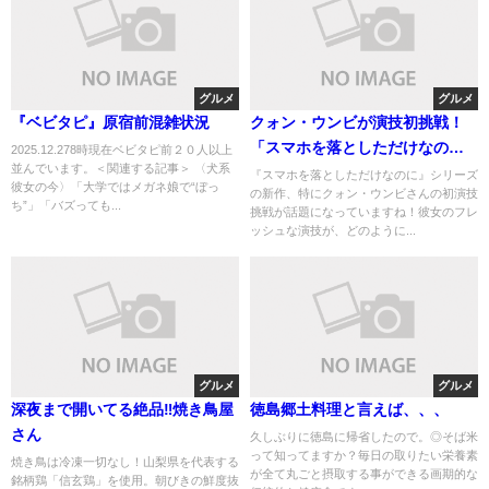
グルメ
グルメ
『ベビタピ』原宿前混雑状況
クォン・ウンビが演技初挑戦！
「スマホを落としただけなの
2025.12.278時現在ベビタピ前２０人以上
並んでいます。＜関連する記事＞ 〈犬系
に」ヒロイン秘話
『スマホを落としただけなのに』シリーズ
彼女の今〉「大学ではメガネ娘で“ぼっ
の新作、特にクォン・ウンビさんの初演技
ち”」「バズっても...
挑戦が話題になっていますね！彼女のフレ
ッシュな演技が、どのように...
グルメ
グルメ
深夜まで開いてる絶品‼️焼き鳥屋
徳島郷土料理と言えば、、、
さん
久しぶりに徳島に帰省したので。 ◎そば米
って知ってますか？ 毎日の取りたい栄養素
焼き鳥は冷凍一切なし！​山梨県を代表する
が全て丸ごと摂取する事ができる画期的な
銘柄鶏「信玄鶏」を使用。朝びきの鮮度抜