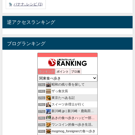
バナナ､レシピ
(1)
逆アクセスランキング
ブログランキング
孤高の千葉グルメ
ランキング
ポイント
ブロ画
21位
田園都市線のおやつ番長
22位
昭和の残り香を探して
23位
ザっ食次長
24位
東京たべある記
25位
スイーツ弁理士が行く
26位
新川崎.jp | 新川崎・鹿島田の地域情報配信中！
27位
あきの食べ歩きハッピー部｜東長崎・西武池袋線沿線グルメ
28位
ワンコイン的食べ歩き生活。
29位
mogmog_foreignerの食べ歩き
30位