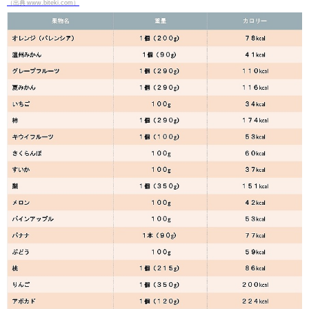
（出典 www.biteki.com）