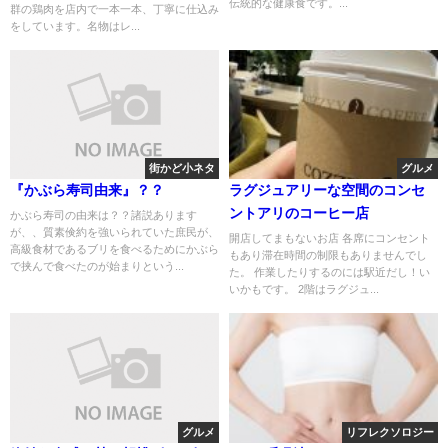
伝統的な健康食です。...
群の鶏肉を店内で一本一本、丁寧に仕込み
をしています。​名物はレ...
街かど小ネタ
グルメ
『かぶら寿司由来』？？
ラグジュアリーな空間のコンセ
ントアリのコーヒー店
かぶら寿司の由来は？？諸説あります
が、、質素倹約を強いられていた庶民が、
開店してまもないお店 各席にコンセント
高級食材であるブリを食べるためにかぶら
もあり滞在時間の制限もありませんでし
で挟んで食べたのが始まりという...
た。 作業したりするのには駅近だし！い
いかもです。 2階はラグジュ...
グルメ
リフレクソロジー