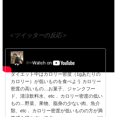
（出典 Youtube）
＜ツイッターの反応＞
みこしば
@miko_ftns
ダイエット中はカロリー密度（1gあたりの
カロリー）が低いものを食べよう カロリー
密度の高いもの…お菓子、ジャンクフー
ド、清涼飲料水、etc． カロリー密度の低い
もの…野菜、果物、脂身の少ない肉、魚介
類、etc． カロリー密度が低いものの方が満