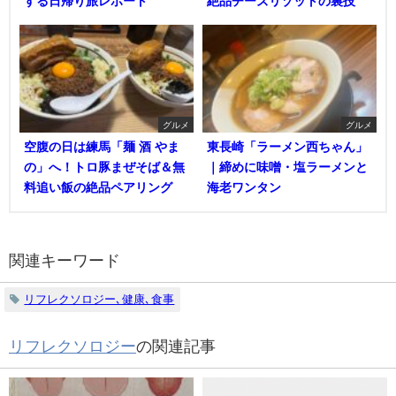
する日帰り旅レポート
絶品チーズリゾットの裏技
グルメ
グルメ
空腹の日は練馬「麺 酒 やま
東長崎「ラーメン西ちゃん」
の」へ！トロ豚まぜそば＆無
｜締めに味噌・塩ラーメンと
料追い飯の絶品ペアリング
海老ワンタン
関連キーワード
リフレクソロジー､健康､食事
リフレクソロジー
の関連記事