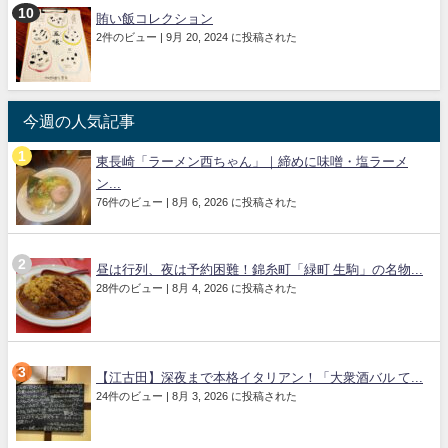
賄い飯コレクション
2件のビュー
|
9月 20, 2024 に投稿された
今週の人気記事
東長崎「ラーメン西ちゃん」｜締めに味噌・塩ラーメ
ン...
76件のビュー
|
8月 6, 2026 に投稿された
昼は行列、夜は予約困難！錦糸町「緑町 生駒」の名物...
28件のビュー
|
8月 4, 2026 に投稿された
【江古田】深夜まで本格イタリアン！「大衆酒バル て...
24件のビュー
|
8月 3, 2026 に投稿された