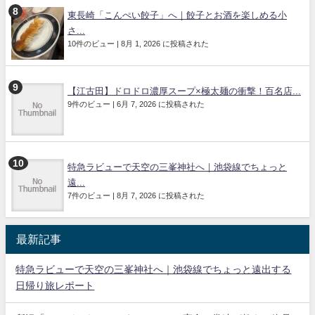
東長崎「こんぺい餃子」へ｜餃子とお酒を楽しめる小
さ...
10件のビュー
|
8月 1, 2026 に投稿された
【江古田】ドロドロ濃厚スープ×極太麺の衝撃！百名店...
9件のビュー
|
6月 7, 2026 に投稿された
特急ラビューで天空の三峯神社へ｜池袋線でちょっと
遠...
7件のビュー
|
8月 7, 2026 に投稿された
最新記事
特急ラビューで天空の三峯神社へ｜池袋線でちょっと遠出する
日帰り旅レポート