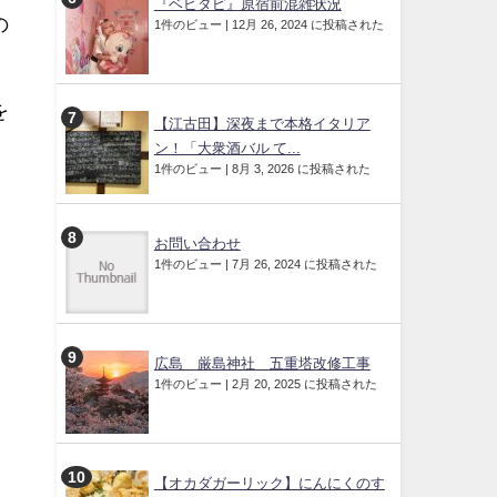
『ベビタピ』原宿前混雑状況
の
1件のビュー
|
12月 26, 2024 に投稿された
を
【江古田】深夜まで本格イタリア
ン！「大衆酒バル て...
1件のビュー
|
8月 3, 2026 に投稿された
お問い合わせ
1件のビュー
|
7月 26, 2024 に投稿された
広島 厳島神社 五重塔改修工事
1件のビュー
|
2月 20, 2025 に投稿された
【オカダガーリック】にんにくのす