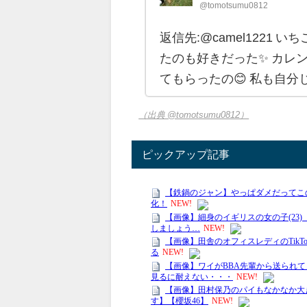
@tomotsumu0812
返信先:@camel1221 
たのも好きだった✨ カレ
てもらったの😊 私も自分
（出典 @tomotsumu0812）
ピックアップ記事