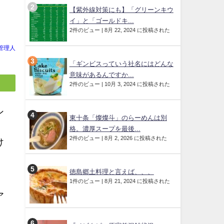
【紫外線対策にも】「グリーンキウ
イ」と「ゴールドキ...
2件のビュー
|
8月 22, 2024 に投稿された
管理人
「ギンビスっていう社名にはどんな
意味があるんですか...
2件のビュー
|
10月 3, 2024 に投稿された
ン
東十条「燦燦斗」のらーめんは別
格。濃厚スープを最後...
2件のビュー
|
8月 2, 2026 に投稿された
け
徳島郷土料理と言えば、、、
1件のビュー
|
8月 21, 2024 に投稿された
ア