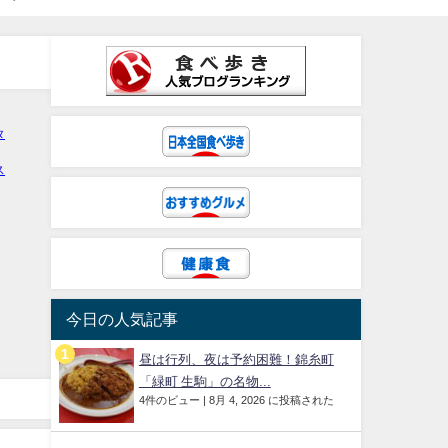
今日の人気記事
昼は行列、夜は予約困難！錦糸町
「緑町 生駒」の名物...
4件のビュー
|
8月 4, 2026 に投稿された