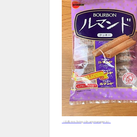
（出典 mrs.living.cdn.anymanager.io）