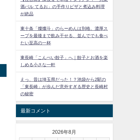
酒バル てるお」の手作りピザと煮込み料理
が絶品
東十条「燦燦斗」のらーめんは別格。濃厚ス
ープを最後まで飲み干せる、並んででも食べ
たい至高の一杯
東長崎「こんぺい餃子」へ｜餃子とお酒を楽
しめる小さな一軒
えっ、昔は埼玉県だった！？池袋から2駅の
「東長崎」が歩んだ意外すぎる歴史と長崎村
の秘密
最新コメント
2026年8月