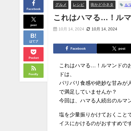
グルメ
レシピ
街かど小ネタ
ル
Facebook
これはハマる…！ル
post
10月 14, 2024
10月 14, 2024
はてブ
Facebook
post
Pocket
これはハマる…！ルマンドの
ドは、
Feedly
パリパリ食感や絶妙な甘みが
で満足していませんか？
今回は、ハマる人続出のルマ
塩を少量振りかけておくこと
イスにかけるのがおすすめで