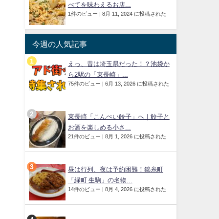
べてを味わえるお店...
1件のビュー
|
8月 11, 2024 に投稿された
今週の人気記事
えっ、昔は埼玉県だった！？池袋か
ら2駅の「東長崎」...
75件のビュー
|
6月 13, 2026 に投稿された
東長崎「こんぺい餃子」へ｜餃子と
お酒を楽しめる小さ...
21件のビュー
|
8月 1, 2026 に投稿された
昼は行列、夜は予約困難！錦糸町
「緑町 生駒」の名物...
14件のビュー
|
8月 4, 2026 に投稿された