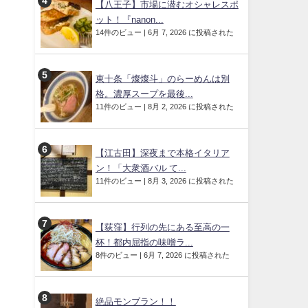
【八王子】市場に潜むオシャレスポ
ット！『nanon...
14件のビュー
|
6月 7, 2026 に投稿された
東十条「燦燦斗」のらーめんは別
格。濃厚スープを最後...
11件のビュー
|
8月 2, 2026 に投稿された
【江古田】深夜まで本格イタリア
ン！「大衆酒バル て...
11件のビュー
|
8月 3, 2026 に投稿された
【荻窪】行列の先にある至高の一
杯！都内屈指の味噌ラ...
8件のビュー
|
6月 7, 2026 に投稿された
絶品モンブラン！！