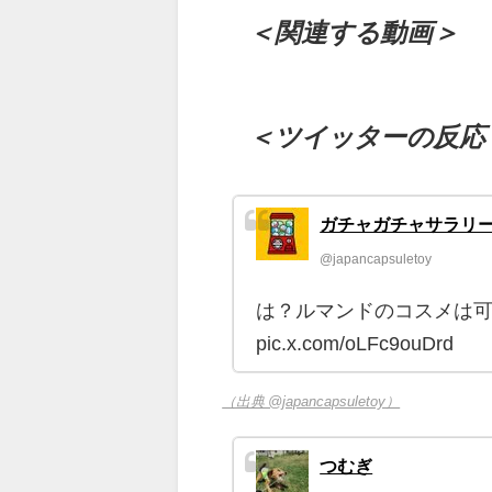
＜関連する動画＞
＜ツイッターの反応
ガチャガチャサラリ
@japancapsuletoy
は？ルマンドのコスメは可
pic.x.com/oLFc9ouDrd
（出典 @japancapsuletoy）
つむぎ