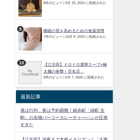
8件のビュー
|
9月 25, 2024 に投稿された
睡眠の質を高めるための食薬習慣
7件のビュー
|
10月 9, 2024 に投稿された
【江古田】ドロドロ濃厚スープ×極
太麺の衝撃！百名店...
6件のビュー
|
6月 7, 2026 に投稿された
最新記事
昼は行列、夜は予約困難！錦糸町「緑町 生
駒」の名物パーコーカレーチャーハンが圧巻
すぎた
【江古田】深夜まで本格イタリアン！「大衆