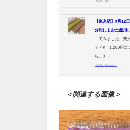
（出典：jsc）
【東京駅】9月12
分用にもお土産用
…てみました。贅沢
ティK 1,200
ら、3…
（出典：Hisashi）
＜関連する画像＞