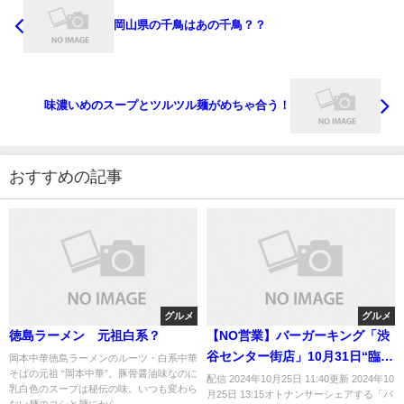
岡山県の千鳥はあの千鳥？？
味濃いめのスープとツルツル麺がめちゃ合う！
おすすめの記事
グルメ
グルメ
徳島ラーメン 元祖白系？
【NO営業】バーガーキング「渋
谷センター街店」10月31日“臨時
岡本中華徳島ラーメンのルーツ・白系中華
そばの元祖 “岡本中華”。豚骨醤油味なのに
休業”を発表 「ハロウィーンを
配信 2024年10月25日 11:40更新 2024年10
乳白色のスープは秘伝の味。いつも変わら
月25日 13:15オトナンサーシェアする「バ
お休みします」
ない麺のコシと麺にから...