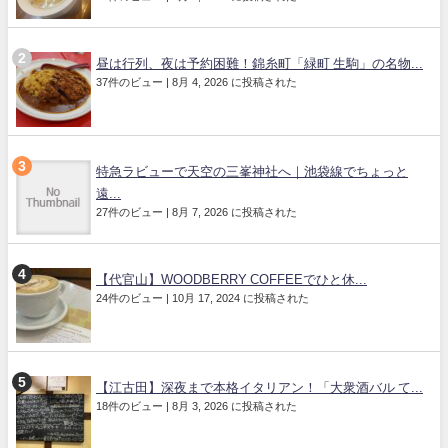
昼は行列、夜は予約困難！錦糸町「緑町 生駒」の名物...
37件のビュー
|
8月 4, 2026 に投稿された
特急ラビューで天空の三峯神社へ｜池袋線でちょっと
遠...
27件のビュー
|
8月 7, 2026 に投稿された
【代官山】WOODBERRY COFFEEでひと休...
24件のビュー
|
10月 17, 2024 に投稿された
【江古田】深夜まで本格イタリアン！「大衆酒バル て...
18件のビュー
|
8月 3, 2026 に投稿された