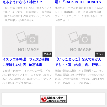
えるようになる！神社！？
場！『JACK IN THE DONUTS』
京王百貨店新宿店オープン
「龍」好きにはたまらない！好きなことを
世界のドーナツが新宿に新登場！『JACK
仕事にしたいなら「田無神社」（東京都）
IN THE DONUTS』京王百貨店新宿店オー
【龍がいる神社】占星術でいうところの
プン ビッグクリエイトが手掛けるドーナ
「風の時代」が2021年から...
ツ専門店『J...
グルメ
グルメ
イスラエル料理 フムスが別格
【いっこまっこ】なんでもかん
に美味しいお店 in恵比寿
でも・・富山の魚、肉、野菜、
お酒がリーズナブルにがに楽し
３種盛り合わせ！ イチオシの一品 ピタ
富山の美味を堪能できる居酒屋さんです。
パン1枚ついています。 白くなめらかなフ
早めに電話しないと予約すらできない超人
める居酒屋
ムス フムスはひよこ豆のペースト マッブ
気店。いつも満員御礼ですね。店内はカウ
ハ：焼いたパプリカの果...
ンター席あり、テーブル席あ...