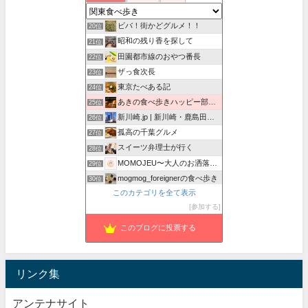
どっか行ったりなんか食べたりの記録
19位
ビバ！街かどグルメ！！
20位
昭和の残り香を探して
21位
田園都市線のおやつ番長
22位
ザっ食次長
23位
東京たべある記
24位
あきの食べ歩きハッピー部｜東長崎・西武池袋線沿線グルメ
25位
新川崎.jp | 新川崎・鹿島田の地域情報配信中！
26位
孤高の千葉グルメ
27位
スイーツ弁理士が行く
28位
MOMOJEU〜大人のお洒落な旅とグルメ。
29位
mogmog_foreignerの食べ歩き
30位
このカテゴリを全て表示
Foodie Blues：減酒逃避行
31位
参加する
ワンコイン的食べ歩き生活。
32位
このブログに投票する
リンク集
アンテナサイト