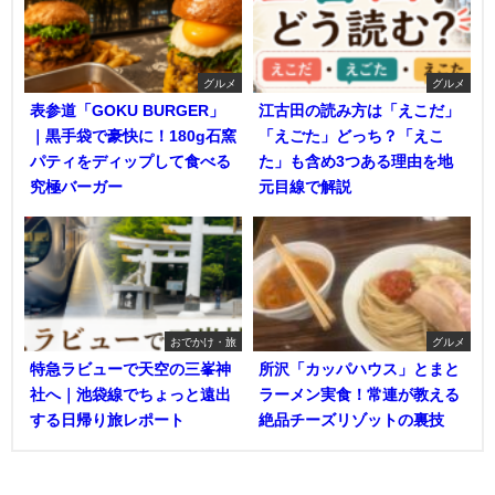
グルメ
グルメ
表参道「GOKU BURGER」
江古田の読み方は「えこだ」
｜黒手袋で豪快に！180g石窯
「えごた」どっち？「えこ
パティをディップして食べる
た」も含め3つある理由を地
究極バーガー
元目線で解説
おでかけ・旅
グルメ
特急ラビューで天空の三峯神
所沢「カッパハウス」とまと
社へ｜池袋線でちょっと遠出
ラーメン実食！常連が教える
する日帰り旅レポート
絶品チーズリゾットの裏技