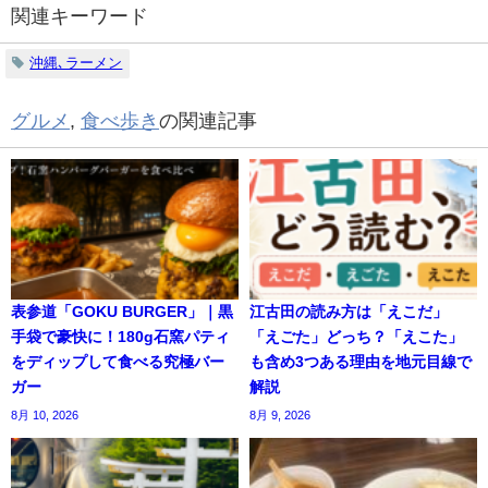
関連キーワード
沖縄､ラーメン
グルメ
,
食べ歩き
の関連記事
表参道「GOKU BURGER」｜黒
江古田の読み方は「えこだ」
手袋で豪快に！180g石窯パティ
「えごた」どっち？「えこた」
をディップして食べる究極バー
も含め3つある理由を地元目線で
ガー
解説
8月 10, 2026
8月 9, 2026