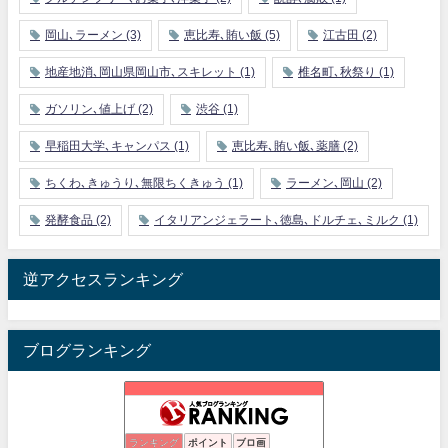
岡山､ラーメン
(3)
恵比寿､賄い飯
(5)
江古田
(2)
地産地消､岡山県岡山市､スキレット
(1)
椎名町､秋祭り
(1)
ガソリン､値上げ
(2)
渋谷
(1)
早稲田大学､キャンパス
(1)
恵比寿､賄い飯､薬膳
(2)
ちくわ､きゅうり､無限ちくきゅう
(1)
ラーメン､岡山
(2)
発酵食品
(2)
イタリアンジェラート､徳島､ドルチェ､ミルク
(1)
逆アクセスランキング
ブログランキング
パラリーガルの食べ歩き日記
ランキング
ポイント
ブロ画
18位