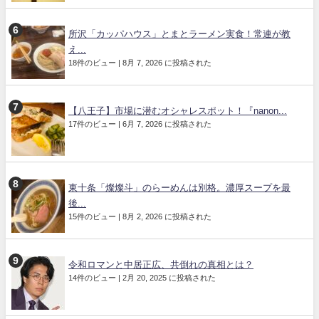
所沢「カッパハウス」とまとラーメン実食！常連が教
え...
18件のビュー
|
8月 7, 2026 に投稿された
【八王子】市場に潜むオシャレスポット！『nanon...
17件のビュー
|
6月 7, 2026 に投稿された
東十条「燦燦斗」のらーめんは別格。濃厚スープを最
後...
15件のビュー
|
8月 2, 2026 に投稿された
令和ロマンと中居正広、共倒れの真相とは？
14件のビュー
|
2月 20, 2025 に投稿された