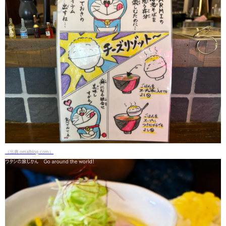
（出典 omalblog.com）