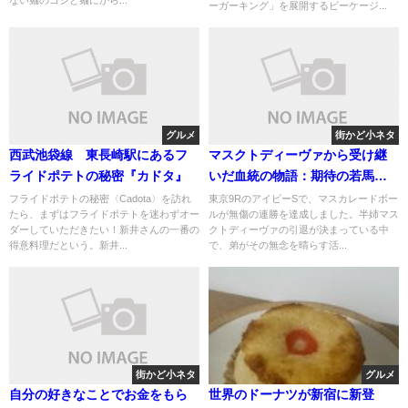
ーガーキング」を展開するビーケージ...
グルメ
街かど小ネタ
西武池袋線 東長崎駅にあるフ
マスクトディーヴァから受け継
ライドポテトの秘密『カドタ』
いだ血統の物語：期待の若馬の
成長記録
フライドポテトの秘密〈Cadota〉を訪れ
東京9RのアイビーSで、マスカレードボー
たら、まずはフライドポテトを迷わずオー
ルが無傷の連勝を達成しました。半姉マス
ダーしていただきたい！新井さんの一番の
クトディーヴァの引退が決まっている中
得意料理だという。新井...
で、弟がその無念を晴らす活...
街かど小ネタ
グルメ
自分の好きなことでお金をもら
世界のドーナツが新宿に新登