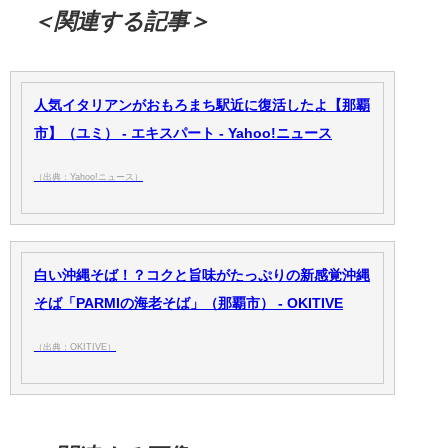
＜関連する記事＞
人気イタリアンがおもろまち駅近に復活したよ【那覇
市】（ユミ） - エキスパート - Yahoo!ニュース
（出典：Yahoo!ニュース）
白い沖縄そば！？コクと旨味がたっぷりの新感覚沖縄
そば「PARMIの海老そば」（那覇市） - OKITIVE
（出典：OKITIVE）