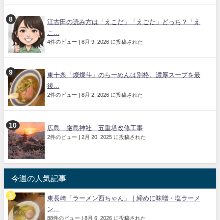
江古田の読み方は「えこだ」「えごた」どっち？「え
こ...
4件のビュー
|
8月 9, 2026 に投稿された
東十条「燦燦斗」のらーめんは別格。濃厚スープを最
後...
2件のビュー
|
8月 2, 2026 に投稿された
広島 厳島神社 五重塔改修工事
2件のビュー
|
2月 20, 2025 に投稿された
今週の人気記事
東長崎「ラーメン西ちゃん」｜締めに味噌・塩ラーメ
ン...
88件のビュー
|
8月 6, 2026 に投稿された