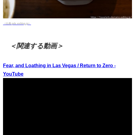
（出典 pds.exblog.jp）
＜関連する動画＞
Fear, and Loathing in Las Vegas / Return to Zero -
YouTube