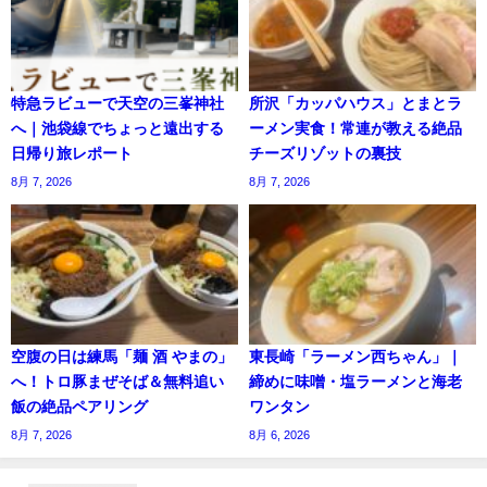
特急ラビューで天空の三峯神社
所沢「カッパハウス」とまとラ
へ｜池袋線でちょっと遠出する
ーメン実食！常連が教える絶品
日帰り旅レポート
チーズリゾットの裏技
8月 7, 2026
8月 7, 2026
空腹の日は練馬「麺 酒 やまの」
東長崎「ラーメン西ちゃん」｜
へ！トロ豚まぜそば＆無料追い
締めに味噌・塩ラーメンと海老
飯の絶品ペアリング
ワンタン
8月 7, 2026
8月 6, 2026