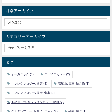
月別アーカイブ
カテゴリーアーカイブ
タグ
オーガニック
(1)
スパイスカレー
(2)
リフレクソロジー､健康
(4)
高尾山､電車､編み物
(1)
リフレクソロジー､健康､食事
(3)
爪の切り方､リフレクソロジー､健康
(2)
グルテンフリー､お菓子､洋菓子
(2)
醗酵､腐敗
(1)