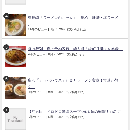
東長崎「ラーメン西ちゃん」｜締めに味噌・塩ラーメ
ン...
11件のビュー
|
8月 6, 2026 に投稿された
昼は行列、夜は予約困難！錦糸町「緑町 生駒」の名物...
9件のビュー
|
8月 4, 2026 に投稿された
所沢「カッパハウス」とまとラーメン実食！常連が教
え...
9件のビュー
|
8月 7, 2026 に投稿された
【江古田】ドロドロ濃厚スープ×極太麺の衝撃！百名店...
5件のビュー
|
6月 7, 2026 に投稿された