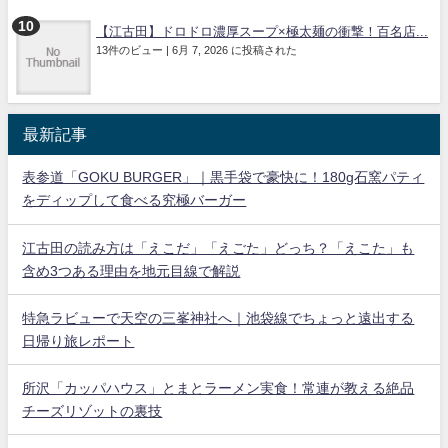
【江古田】ドロドロ濃厚スープ×極太麺の衝撃！百名店...
13件のビュー
|
6月 7, 2026 に投稿された
最新記事
表参道「GOKU BURGER」｜黒手袋で豪快に！180g石窯パティ
をディップして食べる究極バーガー
江古田の読み方は「えこだ」「えごた」どっち？「えこた」も
含め3つある理由を地元目線で解説
特急ラビューで天空の三峯神社へ｜池袋線でちょっと遠出する
日帰り旅レポート
所沢「カッパハウス」とまとラーメン実食！常連が教える絶品
チーズリゾットの裏技